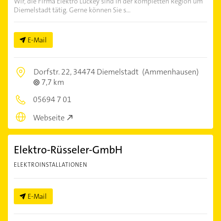
Wir, die Firma Elektro Luckey sind in der kompletten Region um
Diemelstadt tätig. Gerne können Sie s...
E-Mail
Dorfstr. 22,
34474 Diemelstadt
(Ammenhausen)
7,7 km
05694 7 01
Webseite
Elektro-Rüsseler-GmbH
ELEKTROINSTALLATIONEN
E-Mail