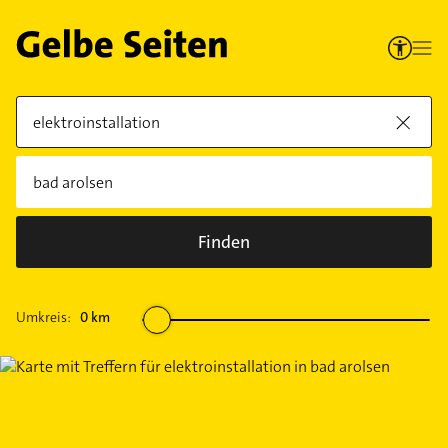
Finden
Umkreis:
0
km