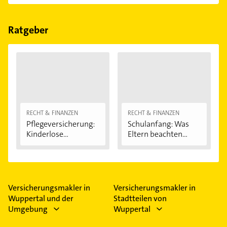
Im Anbieter-Bereich finden Sie alle
Öffnungszeiten
.
Bitte beachten Sie, dass diese an Sonn- und
Feiertagen abweichen können.
Ratgeber
RECHT & FINANZEN
RECHT & FINANZEN
Pflegeversicherung:
Schulanfang: Was
Kinderlose...
Eltern beachten...
Versicherungsmakler in
Versicherungsmakler in
Wuppertal und der
Stadtteilen von
Umgebung
Wuppertal