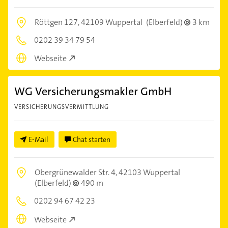
Röttgen 127,
42109 Wuppertal
(Elberfeld)
3 km
0202 39 34 79 54
Webseite
WG Versicherungsmakler GmbH
VERSICHERUNGSVERMITTLUNG
E-Mail
Chat starten
Obergrünewalder Str. 4,
42103 Wuppertal
(Elberfeld)
490 m
0202 94 67 42 23
Webseite