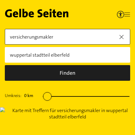
Finden
Umkreis:
0
km