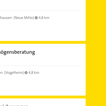
rhausen
(Neue Mitte)
4,8 km
mögensberatung
en
(Vogelheim)
4,8 km