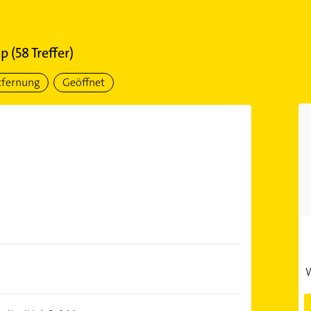
op
(
58
Treffer)
tfernung
Geöffnet
W