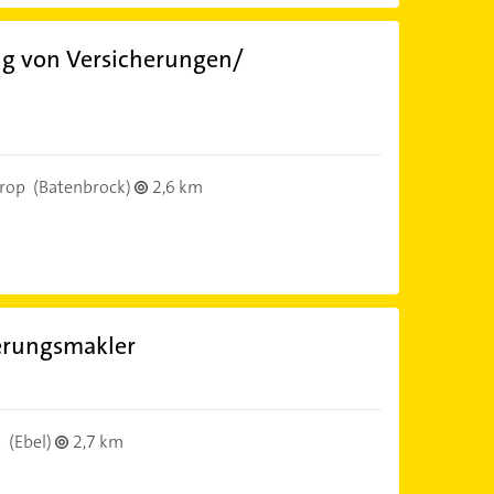
ng von Versicherungen/
rop
(Batenbrock)
2,6 km
herungsmakler
p
(Ebel)
2,7 km