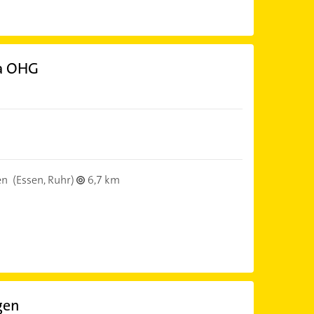
a OHG
en
(Essen, Ruhr)
6,7 km
gen