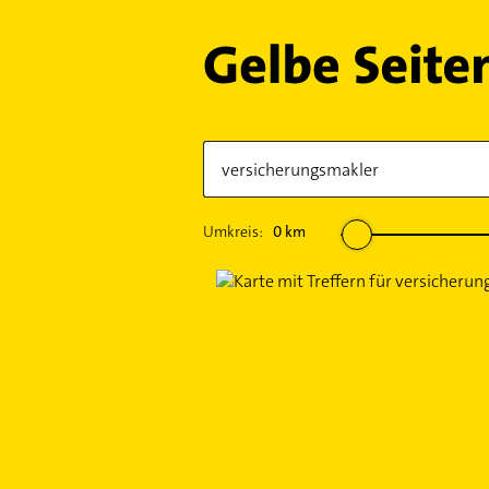
Umkreis:
0
km