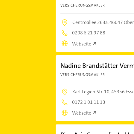
VERSICHERUNGSMAKLER
Centroallee 263a,
46047 Obe
0208 6 21 97 88
Webseite
Nadine Brandstätter Ver
VERSICHERUNGSMAKLER
Karl-Legien-Str. 10,
45356 Ess
0172 1 01 11 13
Webseite