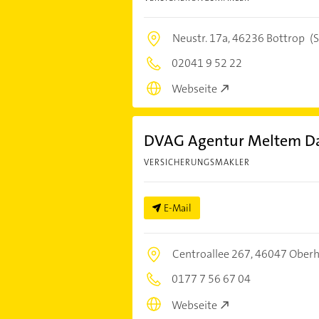
Neustr. 17a,
46236 Bottrop
(S
02041 9 52 22
Webseite
DVAG Agentur Meltem 
VERSICHERUNGSMAKLER
E-Mail
Centroallee 267,
46047 Oberh
0177 7 56 67 04
Webseite