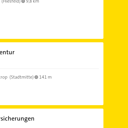
(Hiesfeld)
9,8 km
entur
trop
(Stadtmitte)
141 m
ersicherungen