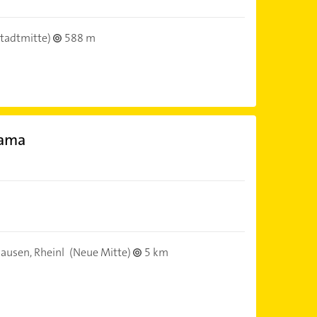
tadtmitte)
588 m
Dama
ausen, Rheinl
(Neue Mitte)
5 km