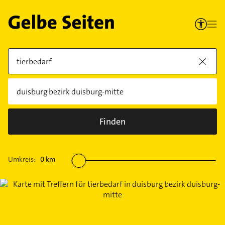
Finden
Umkreis:
0
km