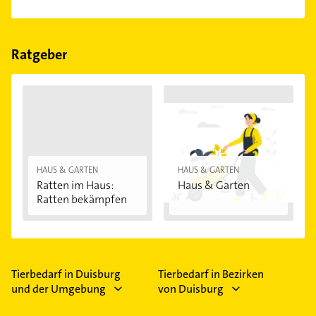
einfach nach
Bewertungen
sortiert anzeigen lassen.
Im Anbieter-Bereich finden Sie alle
Öffnungszeiten
.
Bitte beachten Sie, dass diese an Sonn- und
Feiertagen abweichen können.
Ratgeber
HAUS & GARTEN
HAUS & GARTEN
Ratten im Haus:
Haus & Garten
Ratten bekämpfen
Tierbedarf in Duisburg
Tierbedarf in Bezirken
und der Umgebung
von Duisburg