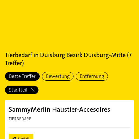
Tierbedarf
in
Duisburg Bezirk Duisburg-Mitte
(
7
Treffer)
Beste Treffer
Bewertung
Entfernung
Stadtteil
SammyMerlin Haustier-Accesoires
TIERBEDARF
E-Mail