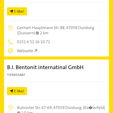
E-Mail
Gerhart-Hauptmann Str. 88,
47058 Duisburg
(Duissern)
2 km
0151 6 51 16 10 71
Webseite
B.I. Bentonit internatinal GmbH
TIERBEDARF
E-Mail
Ruhrorter Str. 67-69,
47059 Duisburg
(Ka�lerfeld)
2,5 km