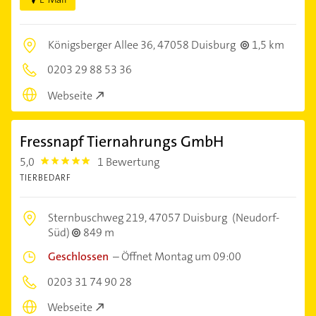
Königsberger Allee 36,
47058 Duisburg
1,5 km
0203 29 88 53 36
Webseite
Fressnapf Tiernahrungs GmbH
5,0
1 Bewertung
5.0
TIERBEDARF
Sternbuschweg 219,
47057 Duisburg
(Neudorf-
Süd)
849 m
Geschlossen
–
Öffnet Montag um 09:00
0203 31 74 90 28
Webseite