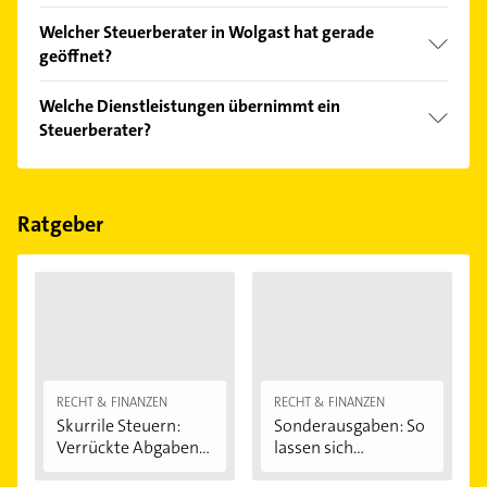
Vergleichen Sie alle Anbieter anhand echter
Welcher Steuerberater in Wolgast hat gerade
Kundenmeinungen und profitieren Sie von den
geöffnet?
Empfehlungen. Die Suchergebnisse können Sie sich
einfach nach
Bewertungen
sortiert anzeigen lassen.
Im Anbieter-Bereich finden Sie alle
Öffnungszeiten
.
Welche Dienstleistungen übernimmt ein
Bitte beachten Sie, dass diese an Sonn- und
Steuerberater?
Feiertagen abweichen können.
Folgende Leistungen werden angeboten:
Einkommensteuererklärung, Fibu,
Finanzbuchhaltung, Jahresabschluß und
Ratgeber
Lohnabrechnung.
RECHT & FINANZEN
RECHT & FINANZEN
Skurrile Steuern:
Sonderausgaben: So
Verrückte Abgaben...
lassen sich...