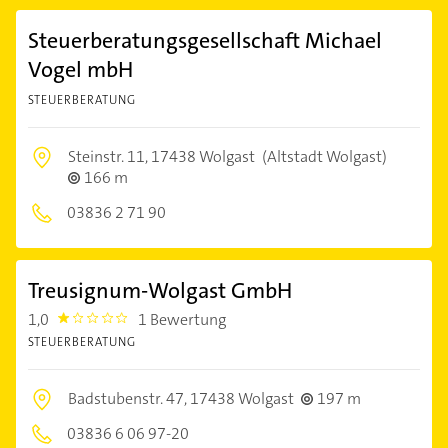
Steuerberatungsgesellschaft Michael
Vogel mbH
STEUERBERATUNG
Steinstr. 11,
17438 Wolgast
(Altstadt Wolgast)
166 m
03836 2 71 90
Treusignum-Wolgast GmbH
1,0
1 Bewertung
1.0
STEUERBERATUNG
Badstubenstr. 47,
17438 Wolgast
197 m
03836 6 06 97-20