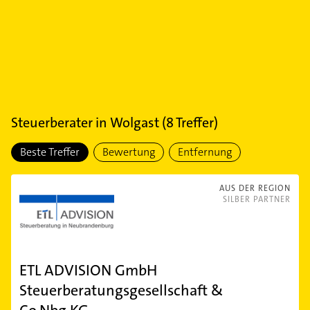
Steuerberater
in
Wolgast
(
8
Treffer)
Beste Treffer
Bewertung
Entfernung
AUS DER REGION
SILBER PARTNER
ETL ADVISION GmbH
Steuerberatungsgesellschaft &