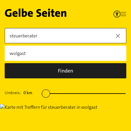
Finden
Umkreis:
0
km