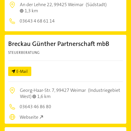
An der Lehne 22,
99425 Weimar
(Südstadt)
1,3 km
03643 4 68 61 14
Breckau Günther Partnerschaft mbB
STEUERBERATUNG
E-Mail
Georg-Haar-Str. 7,
99427 Weimar
(Industriegebiet
West)
1,6 km
03643 46 86 80
Webseite