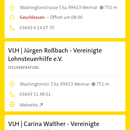
Washingtonstrasse 53a,
99423 Weimar
751 m
Geschlossen
–
Öffnet um 08:00
03643 4 14 07 70
VLH | Jürgen Roßbach - Vereinigte
Lohnsteuerhilfe e.V.
STEUERBERATUNG
Washingtonstr. 53a,
99423 Weimar
751 m
03643 51 48 01
Webseite
VLH | Carina Walther - Vereinigte