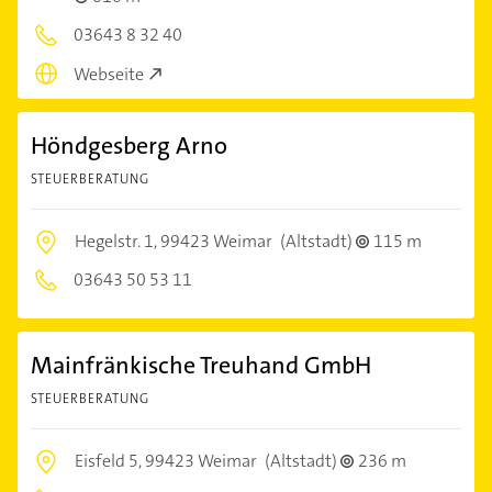
03643 8 32 40
Webseite
Höndgesberg Arno
STEUERBERATUNG
Hegelstr. 1,
99423 Weimar
(Altstadt)
115 m
03643 50 53 11
Mainfränkische Treuhand GmbH
STEUERBERATUNG
Eisfeld 5,
99423 Weimar
(Altstadt)
236 m