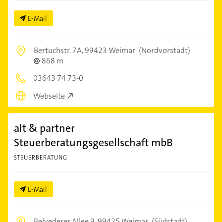
E-Mail
Bertuchstr. 7A,
99423 Weimar
(Nordvorstadt)
868 m
03643 74 73-0
Webseite
alt & partner
Steuerberatungsgesellschaft mbB
STEUERBERATUNG
E-Mail
Belvederer Allee 9,
99425 Weimar
(Südstadt)