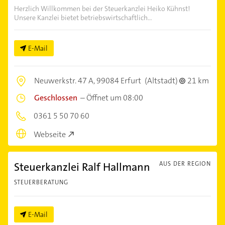
Herzlich Willkommen bei der Steuerkanzlei Heiko Kühnst!
Unsere Kanzlei bietet betriebswirtschaftlich...
E-Mail
Neuwerkstr. 47 A,
99084 Erfurt
(Altstadt)
21 km
Geschlossen
–
Öffnet um 08:00
0361 5 50 70 60
Webseite
Steuerkanzlei Ralf Hallmann
AUS DER REGION
STEUERBERATUNG
E-Mail