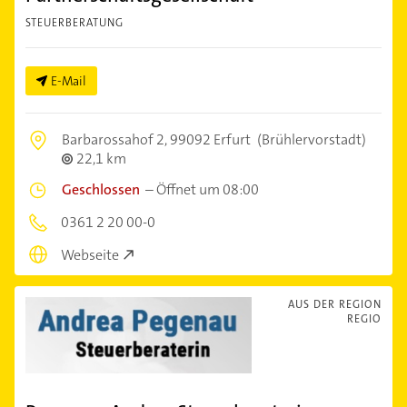
STEUERBERATUNG
E-Mail
Barbarossahof 2,
99092 Erfurt
(Brühlervorstadt)
22,1 km
Geschlossen
–
Öffnet um 08:00
0361 2 20 00-0
Webseite
AUS DER REGION
REGIO