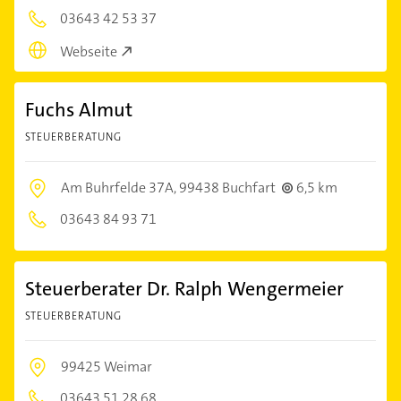
03643 42 53 37
Webseite
Fuchs Almut
STEUERBERATUNG
Am Buhrfelde 37A,
99438 Buchfart
6,5 km
03643 84 93 71
Steuerberater Dr. Ralph Wengermeier
STEUERBERATUNG
99425 Weimar
03643 51 28 68