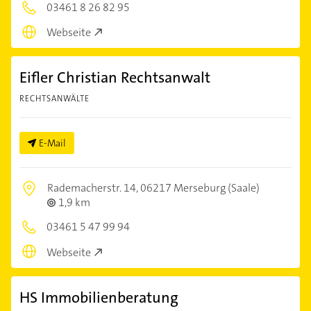
03461 8 26 82 95
Webseite
Eifler Christian Rechtsanwalt
RECHTSANWÄLTE
E-Mail
Rademacherstr. 14,
06217 Merseburg (Saale)
1,9 km
03461 5 47 99 94
Webseite
HS Immobilienberatung