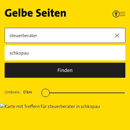
Finden
Umkreis:
0
km