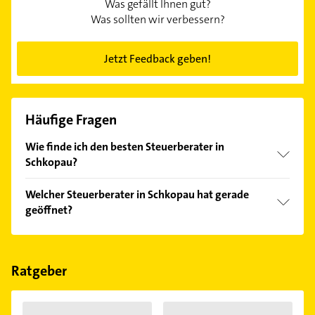
Was gefällt Ihnen gut?
Was sollten wir verbessern?
Jetzt Feedback geben!
Häufige Fragen
Wie finde ich den besten Steuerberater in
Schkopau?
Vergleichen Sie alle Anbieter anhand echter
Welcher Steuerberater in Schkopau hat gerade
Kundenmeinungen und profitieren Sie von den
geöffnet?
Empfehlungen. Die Suchergebnisse können Sie sich
einfach nach
Bewertungen
sortiert anzeigen lassen.
Im Anbieter-Bereich finden Sie alle
Öffnungszeiten
.
Bitte beachten Sie, dass diese an Sonn- und
Feiertagen abweichen können.
Ratgeber