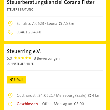
Steuerberatungskanzlei Corana Fister
STEUERBERATUNG
Schulstr. 7,
06237 Leuna
7,5 km
03461 28 48-0
Steuerring e.V.
5,0
3 Bewertungen
5.0
LOHNSTEUERHILFE
E-Mail
Gotthardstr. 34,
06217 Merseburg (Saale)
4 km
Geschlossen
–
Öffnet Montag um 08:00