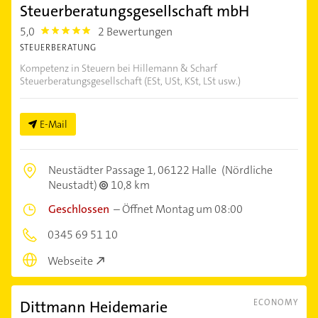
Steuerberatungsgesellschaft mbH
5,0
2 Bewertungen
5.0
STEUERBERATUNG
Kompetenz in Steuern bei Hillemann & Scharf
Steuerberatungsgesellschaft (ESt, USt, KSt, LSt usw.)
E-Mail
Neustädter Passage 1,
06122 Halle
(Nördliche
Neustadt)
10,8 km
Geschlossen
–
Öffnet Montag um 08:00
0345 69 51 10
Webseite
Dittmann Heidemarie
ECONOMY