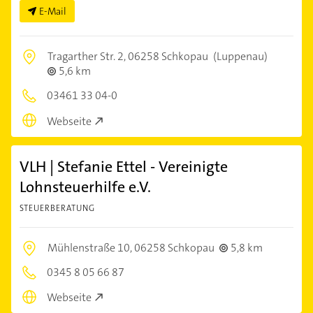
E-Mail
Tragarther Str. 2,
06258 Schkopau
(Luppenau)
5,6 km
03461 33 04-0
Webseite
VLH | Stefanie Ettel - Vereinigte
Lohnsteuerhilfe e.V.
STEUERBERATUNG
Mühlenstraße 10,
06258 Schkopau
5,8 km
0345 8 05 66 87
Webseite