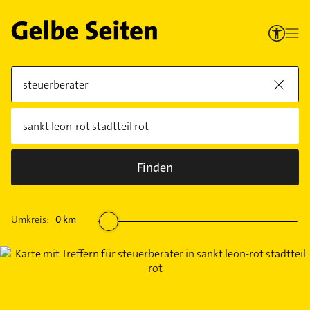
Finden
Umkreis:
0
km