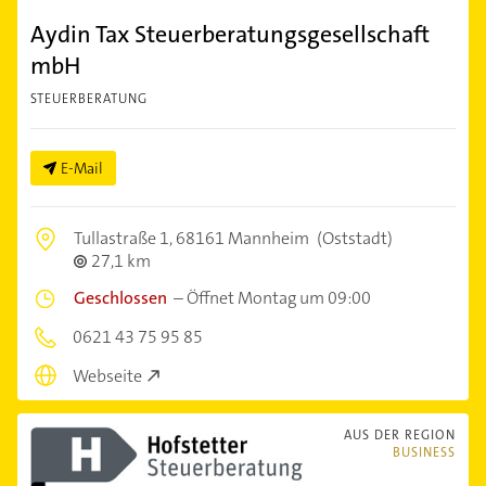
Aydin Tax Steuerberatungsgesellschaft
mbH
STEUERBERATUNG
E-Mail
Tullastraße 1,
68161 Mannheim
(Oststadt)
27,1 km
Geschlossen
–
Öffnet Montag um 09:00
0621 43 75 95 85
Webseite
AUS DER REGION
BUSINESS