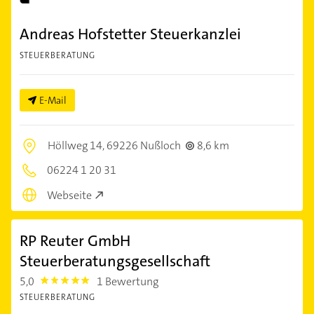
Andreas Hofstetter Steuerkanzlei
STEUERBERATUNG
E-Mail
Höllweg 14,
69226 Nußloch
8,6 km
06224 1 20 31
Webseite
RP Reuter GmbH
Steuerberatungsgesellschaft
5,0
1 Bewertung
5.0
STEUERBERATUNG