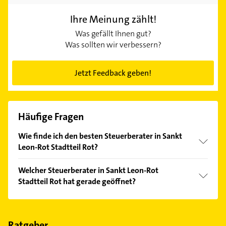
Ihre Meinung zählt!
Was gefällt Ihnen gut?
Was sollten wir verbessern?
Jetzt Feedback geben!
Häufige Fragen
Wie finde ich den besten Steuerberater in Sankt
Leon-Rot Stadtteil Rot?
Vergleichen Sie alle Anbieter anhand echter
Welcher Steuerberater in Sankt Leon-Rot
Kundenmeinungen und profitieren Sie von den
Stadtteil Rot hat gerade geöffnet?
Empfehlungen. Die Suchergebnisse können Sie sich
einfach nach
Bewertungen
sortiert anzeigen lassen.
Im Anbieter-Bereich finden Sie alle
Öffnungszeiten
.
Bitte beachten Sie, dass diese an Sonn- und
Feiertagen abweichen können.
Ratgeber