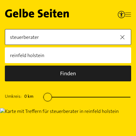
Finden
Umkreis:
0
km