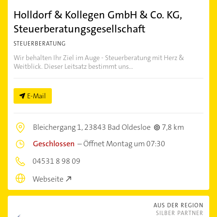
Holldorf & Kollegen GmbH & Co. KG,
Steuerberatungsgesellschaft
STEUERBERATUNG
Wir behalten Ihr Ziel im Auge - Steuerberatung mit Herz &
Weitblick. Dieser Leitsatz bestimmt uns...
E-Mail
Bleichergang 1,
23843 Bad Oldesloe
7,8 km
Geschlossen
–
Öffnet Montag um 07:30
04531 8 98 09
Webseite
AUS DER REGION
SILBER PARTNER