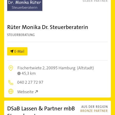
SILBER PARTNER
Rüter Monika Dr. Steuerberaterin
STEUERBERATUNG
E-Mail
Fischertwiete 2,
20095 Hamburg
(Altstadt)
45,3 km
040 2 27 72 97
Webseite
DSaB Lassen & Partner mbB
AUS DER REGION
BRONZE PARTNER