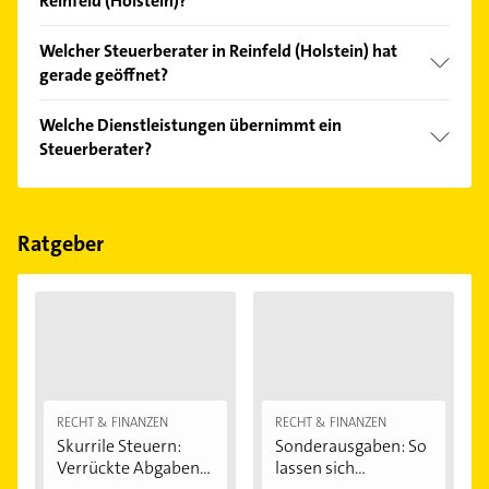
Reinfeld (Holstein)?
Vergleichen Sie alle Anbieter anhand echter
Welcher Steuerberater in Reinfeld (Holstein) hat
Kundenmeinungen und profitieren Sie von den
gerade geöffnet?
Empfehlungen. Die Suchergebnisse können Sie sich
einfach nach
Bewertungen
sortiert anzeigen lassen.
Im Anbieter-Bereich finden Sie alle
Öffnungszeiten
.
Welche Dienstleistungen übernimmt ein
Bitte beachten Sie, dass diese an Sonn- und
Steuerberater?
Feiertagen abweichen können.
Folgende Leistungen werden angeboten:
Einkommensteuer, Gewerbesteuer,
Körperschaftsteuer, Lohnsteuer und Umsatzsteuer.
Ratgeber
RECHT & FINANZEN
RECHT & FINANZEN
Skurrile Steuern:
Sonderausgaben: So
Verrückte Abgaben...
lassen sich...