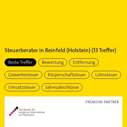
Steuerberater
in
Reinfeld (Holstein)
(
13
Treffer)
Beste Treffer
Bewertung
Entfernung
Gewerbesteuer
Körperschaftsteuer
Lohnsteuer
Umsatzsteuer
Jahresabschlüsse
PREMIUM PARTNER