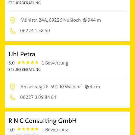
STEUERBERATUNG
Mühlstr. 24A,
69226 Nußloch
944 m
06224 1 58 50
Uhl Petra
5,0
1 Bewertung
5.0
STEUERBERATUNG
Amselweg 26,
69190 Walldorf
4 km
06227 3 09 84 64
R N C Consulting GmbH
5,0
1 Bewertung
5.0