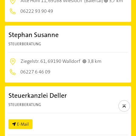
Alte Hohl 11,
69168 Wiesloch
(Baiertal)
3,7 km
06222 93 90 49
Stephan Susanne
STEUERBERATUNG
Ziegelstr. 61,
69190 Walldorf
3,8 km
06227 6 46 09
Steuerkanzlei Deller
STEUERBERATUNG
E-Mail