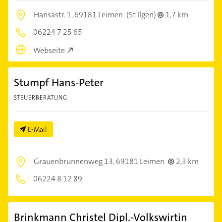
Hansastr. 1,
69181 Leimen
(St Ilgen)
1,7 km
06224 7 25 65
Webseite
Stumpf Hans-Peter
STEUERBERATUNG
E-Mail
Grauenbrunnenweg 13,
69181 Leimen
2,3 km
06224 8 12 89
Brinkmann Christel Dipl.-Volkswirtin