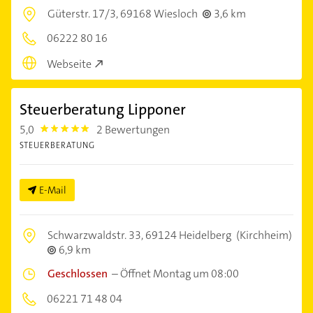
Güterstr. 17/3,
69168 Wiesloch
3,6 km
06222 80 16
Webseite
Steuerberatung Lipponer
5,0
2 Bewertungen
5.0
STEUERBERATUNG
E-Mail
Schwarzwaldstr. 33,
69124 Heidelberg
(Kirchheim)
6,9 km
Geschlossen
–
Öffnet Montag um 08:00
06221 71 48 04