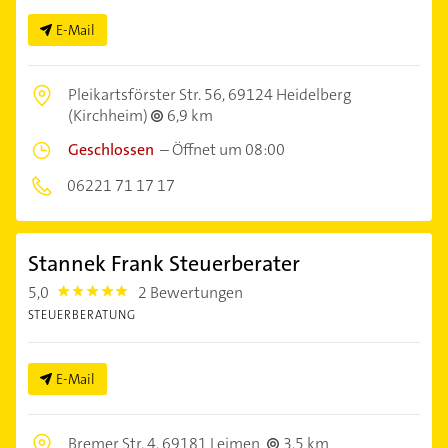
E-Mail
Pleikartsförster Str. 56,
69124 Heidelberg
(Kirchheim)
6,9 km
Geschlossen
–
Öffnet um 08:00
06221 71 17 17
Stannek Frank Steuerberater
5,0
2 Bewertungen
5.0
STEUERBERATUNG
E-Mail
Bremer Str. 4,
69181 Leimen
3,5 km