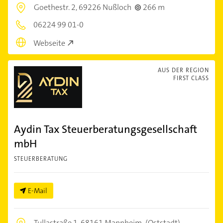
Goethestr. 2,
69226 Nußloch
266 m
06224 99 01-0
Webseite
AUS DER REGION
FIRST CLASS
Aydin Tax Steuerberatungsgesellschaft
mbH
STEUERBERATUNG
E-Mail
Tullastraße 1,
68161 Mannheim
(Oststadt)