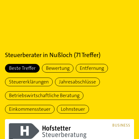
Steuerberater
in
Nußloch
(
71
Treffer)
Beste Treffer
Bewertung
Entfernung
Steuererklärungen
Jahresabschlüsse
Betriebswirtschaftliche Beratung
Einkommenssteuer
Lohnsteuer
BUSINESS