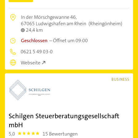
In der Mörschgewanne 46,
67065 Ludwigshafen am Rhein
(Rheingönheim)
24,4 km
Geschlossen
–
Öffnet um 09:00
0621 5 49 03-0
Webseite
BUSINESS
Schilgen Steuerberatungsgesellschaft
mbH
5,0
15 Bewertungen
5.0