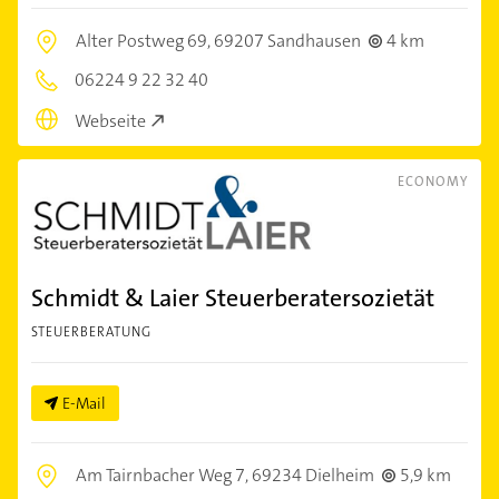
Alter Postweg 69,
69207 Sandhausen
4 km
06224 9 22 32 40
Webseite
ECONOMY
Schmidt & Laier Steuerberatersozietät
STEUERBERATUNG
E-Mail
Am Tairnbacher Weg 7,
69234 Dielheim
5,9 km