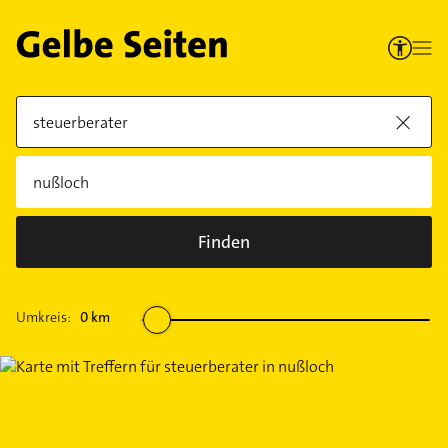
Finden
Umkreis:
0
km