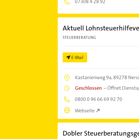
07308 4 28 92
Aktuell Lohnsteuerhilfeve
STEUERBERATUNG
E-Mail
Kastanienweg 9a,
89278 Ners
Geschlossen
–
Öffnet Dienst
0800 0 96 66 69 92 70
Webseite
Dobler Steuerberatungsg