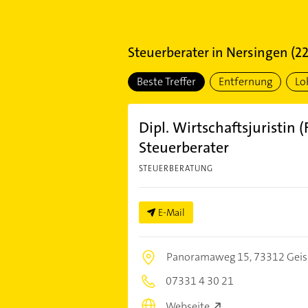
Steuerberater
in
Nersingen
(
2
Beste Treffer
Entfernung
Lo
Dipl. Wirtschaftsjuristin 
Steuerberater
STEUERBERATUNG
E-Mail
Panoramaweg 15,
73312 Geis
07331 4 30 21
Webseite