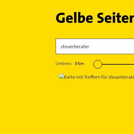
Umkreis:
0
km