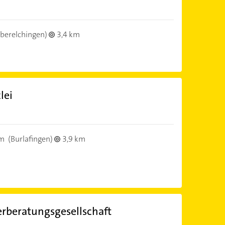
berelchingen)
3,4 km
lei
lm
(Burlafingen)
3,9 km
erberatungsgesellschaft