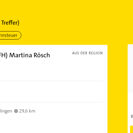
2
Treffer)
hnsteuer
(FH) Martina Rösch
AUS DER REGION
lingen
29,6 km
W