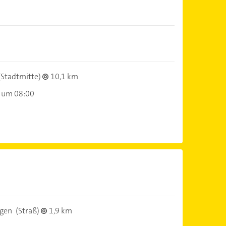
(Stadtmitte)
10,1 km
 um 08:00
ngen
(Straß)
1,9 km