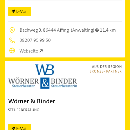
E-Mail
Bachweg 3,
86444 Affing
(Anwalting)
11,4 km
08207 95 99 50
Webseite
AUS DER REGION
BRONZE- PARTNER
Wörner & Binder
STEUERBERATUNG
E-Mail