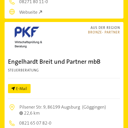
08271 80 11-0
Webseite
AUS DER REGION
BRONZE- PARTNER
Engelhardt Breit und Partner mbB
STEUERBERATUNG
E-Mail
Pilsener Str. 9,
86199 Augsburg
(Göggingen)
22,6 km
0821 65 07 82-0