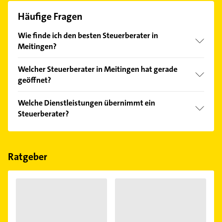
Häufige Fragen
Wie finde ich den besten Steuerberater in
Meitingen?
Vergleichen Sie alle Anbieter anhand echter
Welcher Steuerberater in Meitingen hat gerade
Kundenmeinungen und profitieren Sie von den
geöffnet?
Empfehlungen. Die Suchergebnisse können Sie sich
einfach nach
Bewertungen
sortiert anzeigen lassen.
Im Anbieter-Bereich finden Sie alle
Öffnungszeiten
.
Welche Dienstleistungen übernimmt ein
Bitte beachten Sie, dass diese an Sonn- und
Steuerberater?
Feiertagen abweichen können.
Folgende Leistungen werden angeboten:
Buchführung, Steuererklärung, Bilanz,
Einkommensteuer und Erbschaftssteuer.
Ratgeber