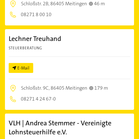
Schloßstr. 2B,
86405 Meitingen
46 m
08271 8 00 10
Lechner Treuhand
STEUERBERATUNG
E-Mail
Schloßstr. 9C,
86405 Meitingen
179 m
08271 4 24 67-0
VLH | Andrea Stemmer - Vereinigte
Lohnsteuerhilfe e.V.