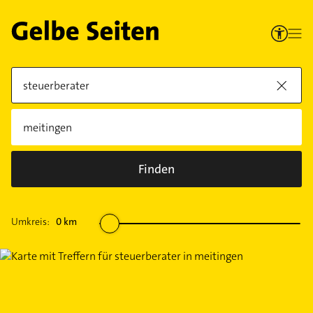
Finden
Umkreis:
0
km