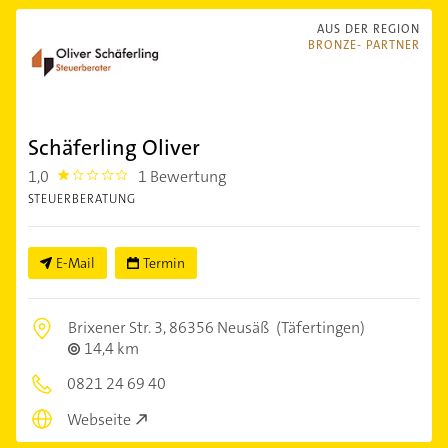
AUS DER REGION
BRONZE- PARTNER
Schäferling Oliver
1,0
1 Bewertung
1.0
STEUERBERATUNG
E-Mail
Termin
Brixener Str. 3,
86356 Neusäß
(Täfertingen)
14,4 km
0821 24 69 40
Webseite