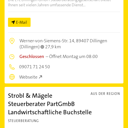
Ihnen seit vielen Jahren umfassende Dienst...
E-Mail
Werner-von-Siemens-Str. 14,
89407 Dillingen
(Dillingen)
27,9 km
Geschlossen
–
Öffnet Montag um 08:00
09071 71 24 50
Webseite
Strobl & Mägele
AUS DER REGION
Steuerberater PartGmbB
Landwirtschaftliche Buchstelle
STEUERBERATUNG