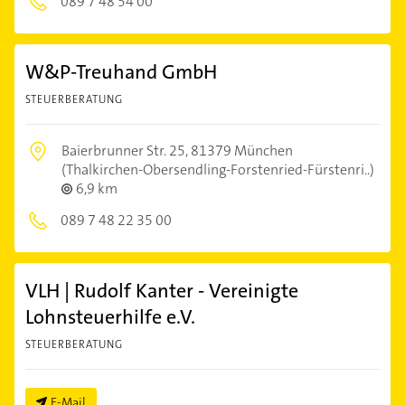
089 7 48 54 00
W&P-Treuhand GmbH
STEUERBERATUNG
Baierbrunner Str. 25,
81379 München
(Thalkirchen-Obersendling-Forstenried-Fürstenri..)
6,9 km
089 7 48 22 35 00
VLH | Rudolf Kanter - Vereinigte
Lohnsteuerhilfe e.V.
STEUERBERATUNG
E-Mail