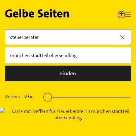
Finden
Umkreis:
0
km