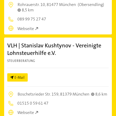
Rohrauerstr. 10,
81477 München
(Obersendling)
8,5 km
089 99 75 27 47
Webseite
VLH | Stanislav Kushtynov - Vereinigte
Lohnsteuerhilfe e.V.
STEUERBERATUNG
E-Mail
Boschetsrieder Str. 159,
81379 München
8,6 km
01515 0 59 61 47
Webseite