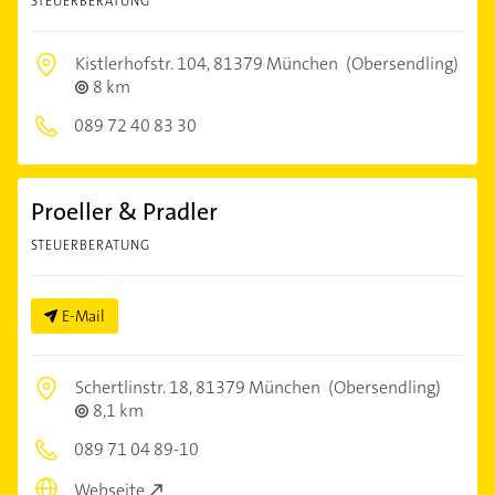
STEUERBERATUNG
Kistlerhofstr. 104,
81379 München
(Obersendling)
8 km
089 72 40 83 30
Proeller & Pradler
STEUERBERATUNG
E-Mail
Schertlinstr. 18,
81379 München
(Obersendling)
8,1 km
089 71 04 89-10
Webseite