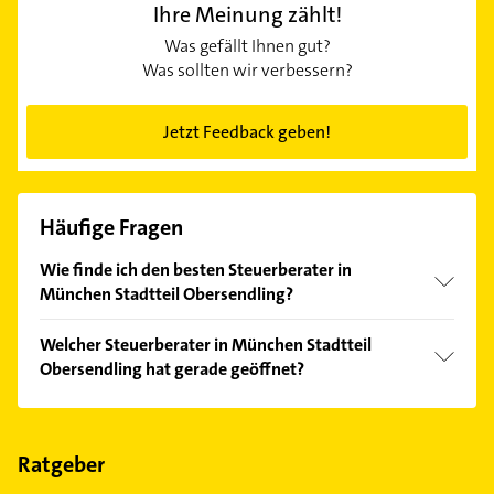
Ihre Meinung zählt!
Was gefällt Ihnen gut?
Was sollten wir verbessern?
Jetzt Feedback geben!
Häufige Fragen
Wie finde ich den besten Steuerberater in
München Stadtteil Obersendling?
Vergleichen Sie alle Anbieter anhand echter
Welcher Steuerberater in München Stadtteil
Kundenmeinungen und profitieren Sie von den
Obersendling hat gerade geöffnet?
Empfehlungen. Die Suchergebnisse können Sie sich
einfach nach
Bewertungen
sortiert anzeigen lassen.
Im Anbieter-Bereich finden Sie alle
Öffnungszeiten
.
Bitte beachten Sie, dass diese an Sonn- und
Feiertagen abweichen können.
Ratgeber