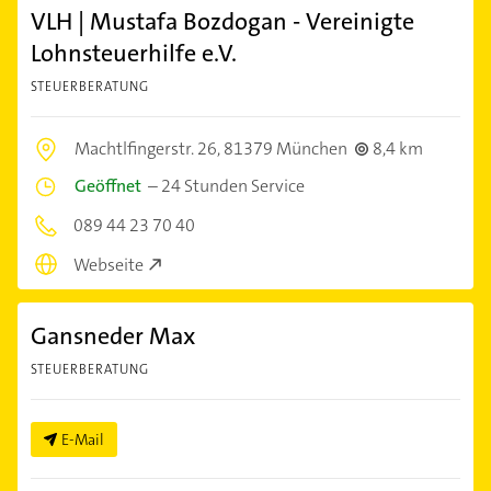
VLH | Mustafa Bozdogan - Vereinigte
Lohnsteuerhilfe e.V.
STEUERBERATUNG
Machtlfingerstr. 26,
81379 München
8,4 km
Geöffnet
–
24 Stunden Service
089 44 23 70 40
Webseite
Gansneder Max
STEUERBERATUNG
E-Mail