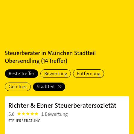
Steuerberater
in
München Stadtteil
Obersendling
(
14
Treffer)
Beste Treffer
Bewertung
Entfernung
Geöffnet
Stadtteil
Richter & Ebner Steuerberatersozietät
5,0
1 Bewertung
5.0
STEUERBERATUNG