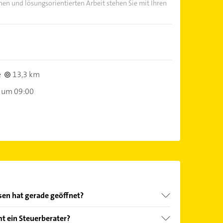
hen und lösungsorientierten Arbeit stehen Sie mit Ihren
e
13,3 km
 um 09:00
sen hat gerade geöffnet?
Öffnungszeiten
. Bitte beachten Sie, dass diese an
t ein Steuerberater?
önnen.