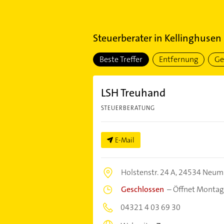
Steuerberater
in
Kellinghusen
Beste Treffer
Entfernung
Ge
LSH Treuhand
STEUERBERATUNG
E-Mail
Holstenstr. 24 A,
24534 Neum
Geschlossen
–
Öffnet Montag
04321 4 03 69 30