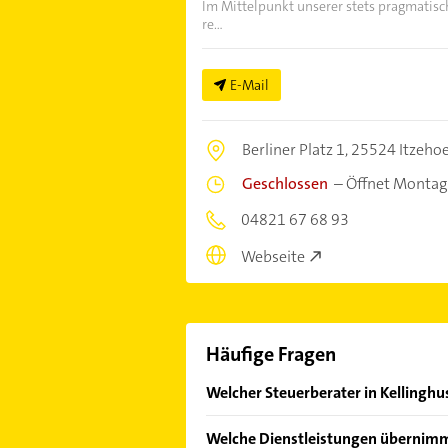
Im Mittelpunkt unserer stets pragmatisc
re...
E-Mail
Berliner Platz 1,
25524 Itzeho
Geschlossen
–
Öffnet Montag
04821 67 68 93
Webseite
Häufige Fragen
Welcher Steuerberater in Kellinghu
Im Anbieter-Bereich finden Sie alle
Welche Dienstleistungen übernimm
Sonn- und Feiertagen abweichen k