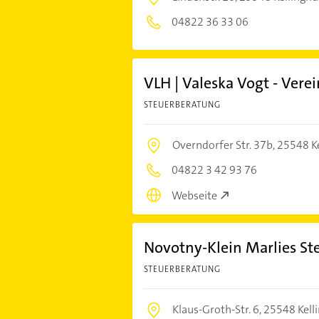
04822 36 33 06
VLH | Valeska Vogt - Verei
STEUERBERATUNG
Overndorfer Str. 37b,
25548 K
04822 3 42 93 76
Webseite
Novotny-Klein Marlies St
STEUERBERATUNG
Klaus-Groth-Str. 6,
25548 Kell