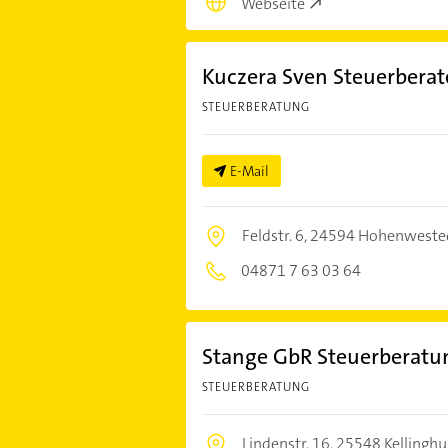
Webseite
Kuczera Sven Steuerberat
STEUERBERATUNG
E-Mail
Feldstr. 6,
24594 Hohenweste
04871 7 63 03 64
Stange GbR Steuerberatu
STEUERBERATUNG
Lindenstr. 16,
25548 Kellingh