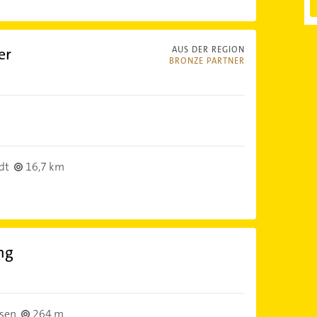
er
AUS DER REGION
BRONZE PARTNER
dt
16,7 km
ng
usen
264 m