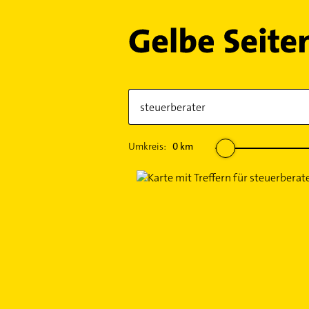
Umkreis:
0
km