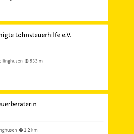
nigte Lohnsteuerhilfe e.V.
ellinghusen
833 m
euerberaterin
inghusen
1,2 km