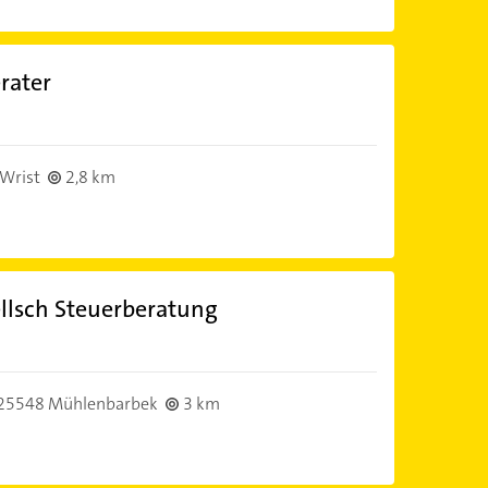
rater
Wrist
2,8 km
llsch Steuerberatung
25548 Mühlenbarbek
3 km