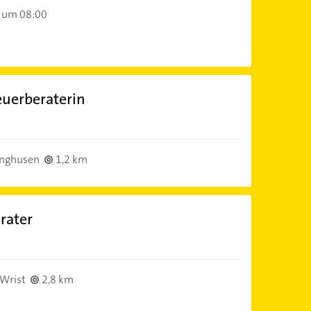
 um 08:00
euerberaterin
inghusen
1,2 km
rater
Wrist
2,8 km