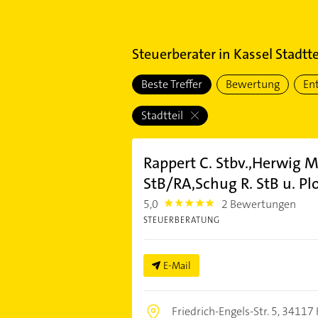
Steuerberater
in
Kassel Stadtte
Beste Treffer
Bewertung
En
Stadtteil
Rappert C. Stbv.,Herwig M.
StB/RA,Schug R. StB u. Pl
5,0
2 Bewertungen
5.0
STEUERBERATUNG
E-Mail
Friedrich-Engels-Str. 5,
34117 