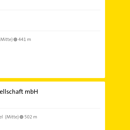
(Mitte)
441 m
ellschaft mbH
el
(Mitte)
502 m