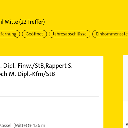
il Mitte
(
22
Treffer)
tfernung
Geöffnet
Jahresabschlüsse
Einkommensste
 Dipl.-Finw./StB,Rappert S.
och M. Dipl.-Kfm/StB
W
Kassel
(Mitte)
426 m