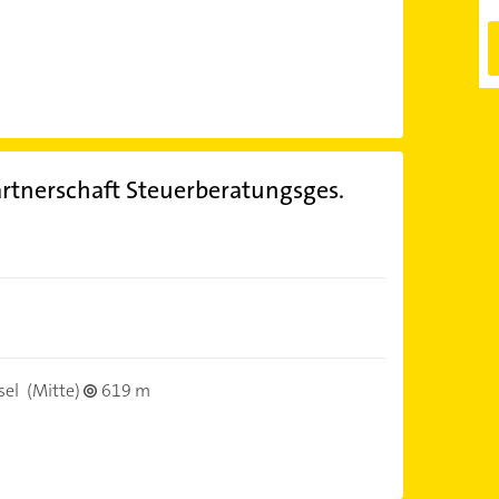
artnerschaft Steuerberatungsges.
sel
(Mitte)
619 m