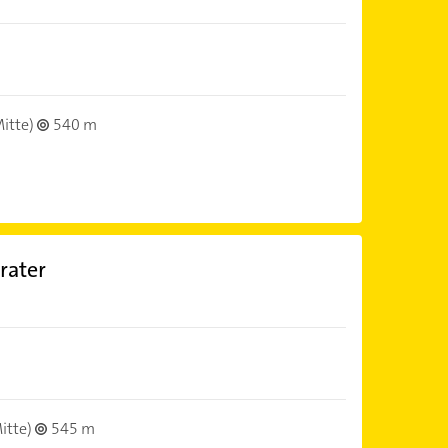
itte)
540 m
rater
itte)
545 m