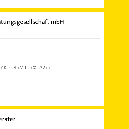
atungsgesellschaft mbH
7 Kassel
(Mitte)
522 m
erater