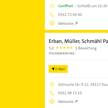
Geöffnet
–
Schließt um 16:30
0561 72 00 40
Webseite
Erban, Müller, Schmähl P
5,0
1 Bewertung
5.0
STEUERBERATUNG
E-Mail
Kölnische Str. 9-11,
34117 Kas
0561 98 15 10
Webseite