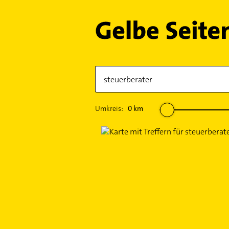
Umkreis:
0
km