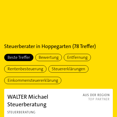
Steuerberater
in
Hoppegarten
(
78
Treffer)
Beste Treffer
Bewertung
Entfernung
Rentenbesteuerung
Steuererklärungen
Einkommensteuererklärung
WALTER Michael
AUS DER REGION
TOP PARTNER
Steuerberatung
STEUERBERATUNG