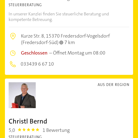
STEUERBERATUNG
In unserer Kanzlei finden Sie steuerliche Beratung und
kompetente Betreuung.
Kurze Str. 8,
15370 Fredersdorf-Vogelsdorf
(Fredersdorf-Süd)
7 km
Geschlossen
–
Öffnet Montag um 08:00
033439 6 67 10
AUS DER REGION
Christl Bernd
5,0
1 Bewertung
5.0
STEUERBERATUNG