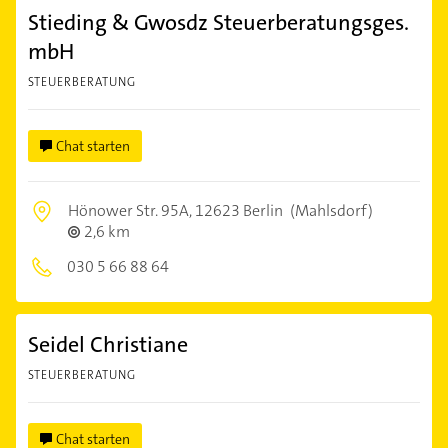
Stieding & Gwosdz Steuerberatungsges.
mbH
STEUERBERATUNG
Chat starten
Hönower Str. 95A,
12623 Berlin
(Mahlsdorf)
2,6 km
030 5 66 88 64
Seidel Christiane
STEUERBERATUNG
Chat starten