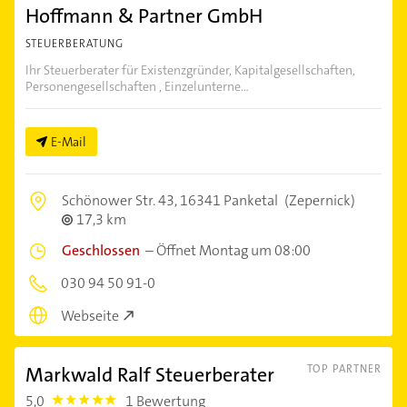
Hoffmann & Partner GmbH
STEUERBERATUNG
Ihr Steuerberater für Existenzgründer, Kapitalgesellschaften,
Personengesellschaften , Einzelunterne...
E-Mail
Schönower Str. 43,
16341 Panketal
(Zepernick)
17,3 km
Geschlossen
–
Öffnet Montag um 08:00
030 94 50 91-0
Webseite
Markwald Ralf Steuerberater
TOP PARTNER
5,0
1 Bewertung
5.0