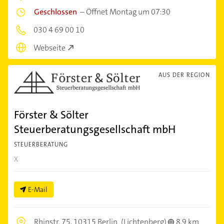
Geschlossen
–
Öffnet Montag um 07:30
030 4 69 00 10
Webseite
AUS DER REGION
Förster & Sölter
Steuerberatungsgesellschaft mbH
STEUERBERATUNG
X
E-Mail
Rhinstr. 75,
10315 Berlin
(Lichtenberg)
8,9 km