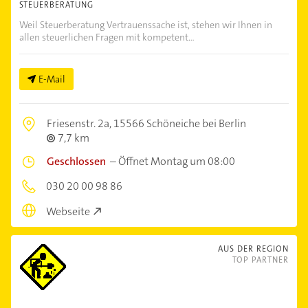
STEUERBERATUNG
Weil Steuerberatung Vertrauenssache ist, stehen wir Ihnen in
allen steuerlichen Fragen mit kompetent...
E-Mail
Friesenstr. 2a,
15566 Schöneiche bei Berlin
7,7 km
Geschlossen
–
Öffnet Montag um 08:00
030 20 00 98 86
Webseite
AUS DER REGION
TOP PARTNER