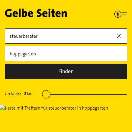
Finden
Umkreis:
0
km