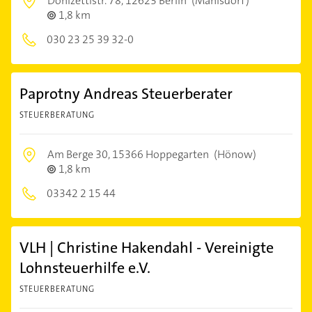
Donizettistr. 78,
12623 Berlin
(Mahlsdorf)
1,8 km
030 23 25 39 32-0
Paprotny Andreas Steuerberater
STEUERBERATUNG
Am Berge 30,
15366 Hoppegarten
(Hönow)
1,8 km
03342 2 15 44
VLH | Christine Hakendahl - Vereinigte
Lohnsteuerhilfe e.V.
STEUERBERATUNG