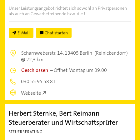
Unser Leistungsangebot richtet sich sowohl an Privatpersonen
als auch an Gewerbetreibende bzw. die f...
E-Mail
Chat starten
Scharnweberstr. 14,
13405 Berlin
(Reinickendorf)
22,3 km
Geschlossen
–
Öffnet Montag um 09:00
030 55 95 58 81
Webseite
Herbert Sternke, Bert Reimann
Steuerberater und Wirtschaftsprüfer
STEUERBERATUNG