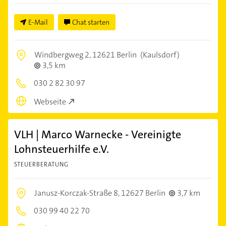
E-Mail
Chat starten
Windbergweg 2,
12621 Berlin
(Kaulsdorf)
3,5 km
030 2 82 30 97
Webseite
VLH | Marco Warnecke - Vereinigte
Lohnsteuerhilfe e.V.
STEUERBERATUNG
Janusz-Korczak-Straße 8,
12627 Berlin
3,7 km
030 99 40 22 70