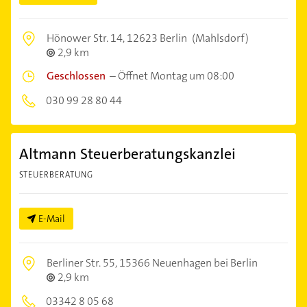
Hönower Str. 14,
12623 Berlin
(Mahlsdorf)
2,9 km
Geschlossen
–
Öffnet Montag um 08:00
030 99 28 80 44
Altmann Steuerberatungskanzlei
STEUERBERATUNG
E-Mail
Berliner Str. 55,
15366 Neuenhagen bei Berlin
2,9 km
03342 8 05 68