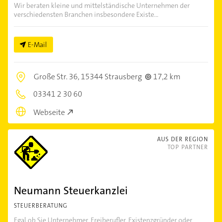
Wir beraten kleine und mittelständische Unternehmen der
verschiedensten Branchen insbesondere Existe...
E-Mail
Große Str. 36,
15344 Strausberg
17,2 km
03341 2 30 60
Webseite
AUS DER REGION
TOP PARTNER
Neumann Steuerkanzlei
STEUERBERATUNG
Egal ob Sie Unternehmer, Freiberufler, Existenzgründer oder