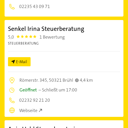
02235 43 09 71
Senkel Irina Steuerberatung
5,0
1 Bewertung
5.0
STEUERBERATUNG
E-Mail
Römerstr. 345,
50321 Brühl
4,4 km
Geöffnet
–
Schließt um 17:00
02232 92 21 20
Webseite