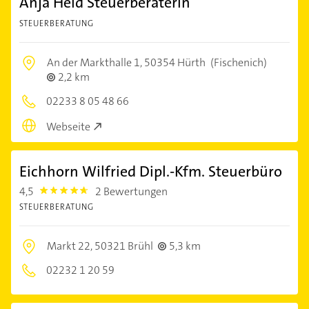
Anja Held Steuerberaterin
STEUERBERATUNG
An der Markthalle 1,
50354 Hürth
(Fischenich)
2,2 km
02233 8 05 48 66
Webseite
Eichhorn Wilfried Dipl.-Kfm. Steuerbüro
4,5
2 Bewertungen
4.5
STEUERBERATUNG
Markt 22,
50321 Brühl
5,3 km
02232 1 20 59