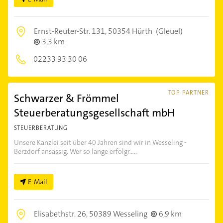
Ernst-Reuter-Str. 131,
50354 Hürth
(Gleuel)
3,3 km
02233 93 30 06
TOP PARTNER
Schwarzer & Frömmel
Steuerberatungsgesellschaft mbH
STEUERBERATUNG
Unsere Kanzlei seit über 40 Jahren sind wir in Wesseling -
Berzdorf ansässig. Wer so lange erfolgr.....
E-Mail
Elisabethstr. 26,
50389 Wesseling
6,9 km