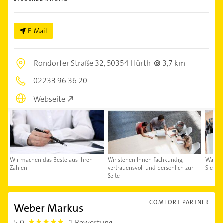
E-Mail
Rondorfer Straße 32,
50354 Hürth
3,7 km
02233 96 36 20
Webseite
Wir machen das Beste aus Ihren
Wir stehen Ihnen fachkundig,
Was dü
Zahlen
vertrauensvoll und persönlich zur
Sie un
Seite
COMFORT PARTNER
Weber Markus
5,0
1 Bewertung
5.0