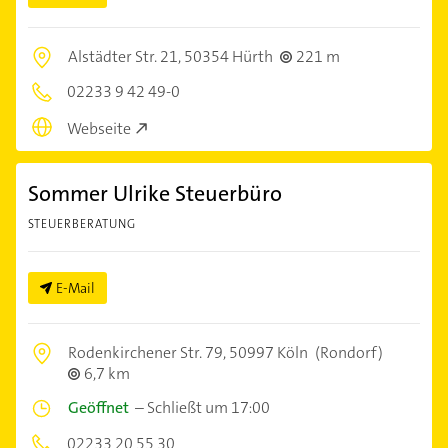
Alstädter Str. 21,
50354 Hürth
221 m
02233 9 42 49-0
Webseite
Sommer Ulrike Steuerbüro
STEUERBERATUNG
E-Mail
Rodenkirchener Str. 79,
50997 Köln
(Rondorf)
6,7 km
Geöffnet
–
Schließt um 17:00
02233 20 55 30