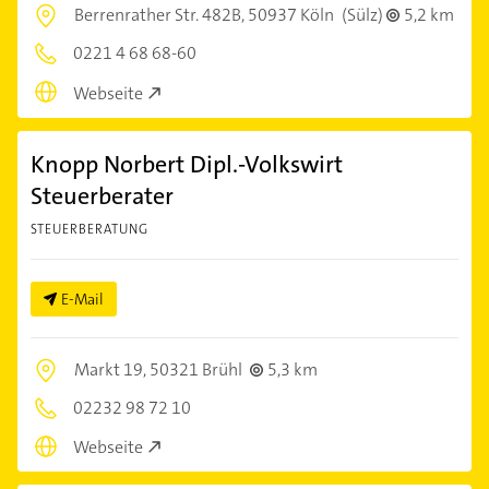
Berrenrather Str. 482B,
50937 Köln
(Sülz)
5,2 km
0221 4 68 68-60
Webseite
Knopp Norbert Dipl.-Volkswirt
Steuerberater
STEUERBERATUNG
E-Mail
Markt 19,
50321 Brühl
5,3 km
02232 98 72 10
Webseite