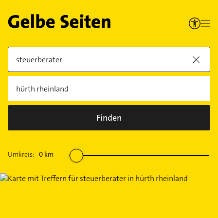
Finden
Umkreis:
0
km