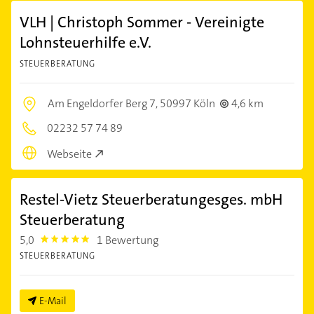
VLH | Christoph Sommer - Vereinigte
Lohnsteuerhilfe e.V.
STEUERBERATUNG
Am Engeldorfer Berg 7,
50997 Köln
4,6 km
02232 57 74 89
Webseite
Restel-Vietz Steuerberatungesges. mbH
Steuerberatung
5,0
1 Bewertung
5.0
STEUERBERATUNG
E-Mail