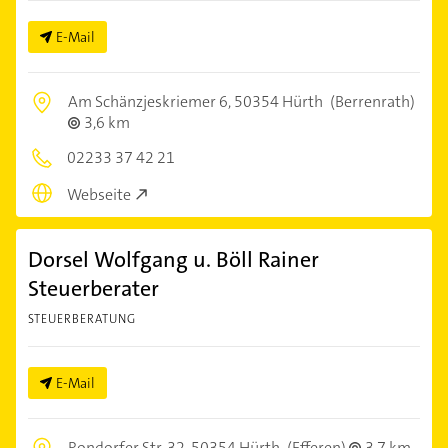
E-Mail
Am Schänzjeskriemer 6,
50354 Hürth
(Berrenrath)
3,6 km
02233 37 42 21
Webseite
Dorsel Wolfgang u. Böll Rainer
Steuerberater
STEUERBERATUNG
E-Mail
Rondorfer Str. 32,
50354 Hürth
(Efferen)
3,7 km