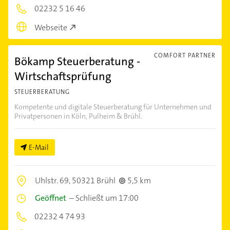
02232 5 16 46
Webseite
COMFORT PARTNER
Bökamp Steuerberatung -
Wirtschaftsprüfung
STEUERBERATUNG
Kompetente und digitale Steuerberatung für Unternehmen und
Privatpersonen in Köln, Pulheim & Brühl.
E-Mail
Uhlstr. 69,
50321 Brühl
5,5 km
Geöffnet
–
Schließt um 17:00
02232 4 74 93