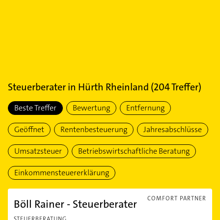
Steuerberater
in
Hürth Rheinland
(
204
Treffer)
Beste Treffer
Bewertung
Entfernung
Geöffnet
Rentenbesteuerung
Jahresabschlüsse
Umsatzsteuer
Betriebswirtschaftliche Beratung
Einkommensteuererklärung
COMFORT PARTNER
Böll Rainer - Steuerberater
STEUERBERATUNG