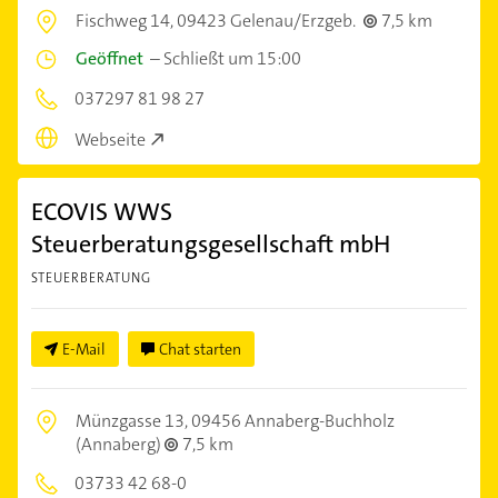
Fischweg 14,
09423 Gelenau/Erzgeb.
7,5 km
Geöffnet
–
Schließt um 15:00
037297 81 98 27
Webseite
ECOVIS WWS
Steuerberatungsgesellschaft mbH
STEUERBERATUNG
E-Mail
Chat starten
Münzgasse 13,
09456 Annaberg-Buchholz
(Annaberg)
7,5 km
03733 42 68-0