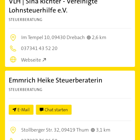
VLH | Sina Richter - Vereinigte
Lohnsteuerhilfe e.V.
STEUERBERATUNG
Im Tempel 10,
09430 Drebach
2,6 km
037341 43 52 20
Webseite
Emmrich Heike Steuerberaterin
STEUERBERATUNG
E-Mail
Chat starten
Stollberger Str. 32,
09419 Thum
3,1 km