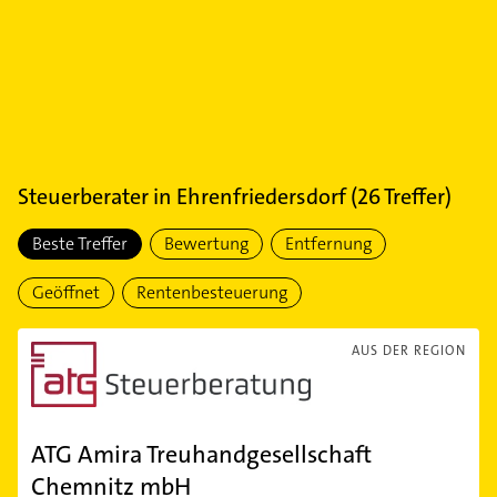
Steuerberater
in
Ehrenfriedersdorf
(
26
Treffer)
Beste Treffer
Bewertung
Entfernung
Geöffnet
Rentenbesteuerung
AUS DER REGION
ATG Amira Treuhandgesellschaft
Chemnitz mbH