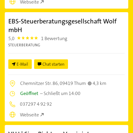
Webseite
EBS-Steuerberatungsgesellschaft Wolf
mbH
5,0
1 Bewertung
5.0
STEUERBERATUNG
E-Mail
Chat starten
Chemnitzer Str. 86,
09419 Thum
4,3 km
Geöffnet
–
Schließt um 14:00
037297 4 92 92
Webseite