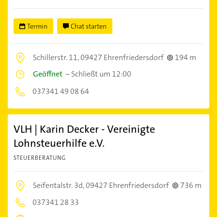
Termin
Chat starten
Schillerstr. 11,
09427 Ehrenfriedersdorf
194 m
Geöffnet
–
Schließt um 12:00
037341 49 08 64
VLH | Karin Decker - Vereinigte
Lohnsteuerhilfe e.V.
STEUERBERATUNG
Seifentalstr. 3d,
09427 Ehrenfriedersdorf
736 m
037341 28 33