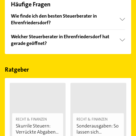
Häufige Fragen
Wie finde ich den besten Steuerberater in
Ehrenfriedersdorf?
Vergleichen Sie alle Anbieter anhand echter
Welcher Steuerberater in Ehrenfriedersdorf hat
Kundenmeinungen und profitieren Sie von den
gerade geöffnet?
Empfehlungen. Die Suchergebnisse können Sie sich
einfach nach
Bewertungen
sortiert anzeigen lassen.
Im Anbieter-Bereich finden Sie alle
Öffnungszeiten
.
Bitte beachten Sie, dass diese an Sonn- und
Feiertagen abweichen können.
Ratgeber
RECHT & FINANZEN
RECHT & FINANZEN
Skurrile Steuern:
Sonderausgaben: So
Verrückte Abgaben...
lassen sich...