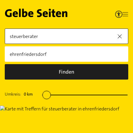
Finden
Umkreis:
0
km