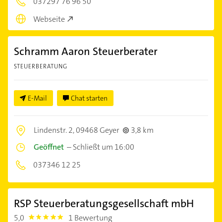
037297 76 96 50
Webseite
Schramm Aaron Steuerberater
STEUERBERATUNG
E-Mail
Chat starten
Lindenstr. 2,
09468 Geyer
3,8 km
Geöffnet
–
Schließt um 16:00
037346 12 25
RSP Steuerberatungsgesellschaft mbH
5,0
1 Bewertung
5.0