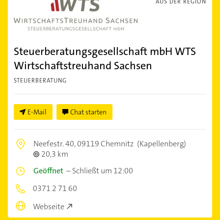
AUS DER REGION
Steuerberatungsgesellschaft mbH WTS
Wirtschaftstreuhand Sachsen
STEUERBERATUNG
E-Mail
Chat starten
Neefestr. 40,
09119 Chemnitz
(Kapellenberg)
20,3 km
Geöffnet
–
Schließt um 12:00
0371 2 71 60
Webseite