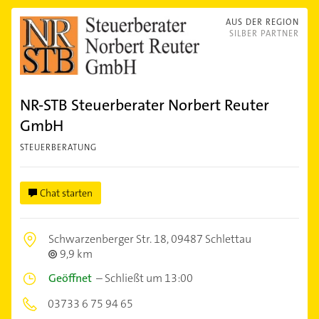
AUS DER REGION
SILBER PARTNER
NR-STB Steuerberater Norbert Reuter
GmbH
STEUERBERATUNG
Chat starten
Schwarzenberger Str. 18,
09487 Schlettau
9,9 km
Geöffnet
–
Schließt um 13:00
03733 6 75 94 65