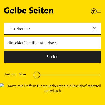
Finden
Umkreis:
0
km