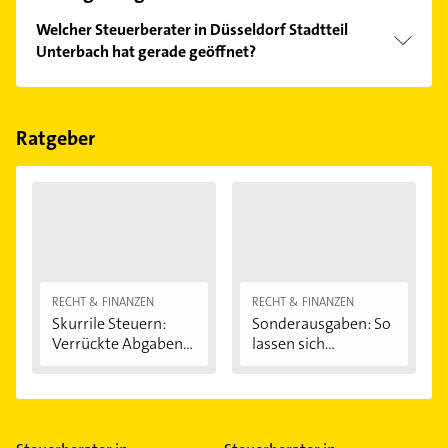
Welcher Steuerberater in Düsseldorf Stadtteil
Unterbach hat gerade geöffnet?
Im Anbieter-Bereich finden Sie alle
Öffnungszeiten
.
Bitte beachten Sie, dass diese an Sonn- und
Feiertagen abweichen können.
Ratgeber
RECHT & FINANZEN
RECHT & FINANZEN
Skurrile Steuern:
Sonderausgaben: So
Verrückte Abgaben...
lassen sich...