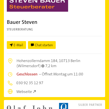
Bauer Steven
STEUERBERATUNG
E-Mail
Chat starten
Hohenzollerndamm 184,
10713 Berlin
(Wilmersdorf)
7,2 km
Geschlossen
–
Öffnet Montag um 11:00
030 92 35 12 97
Webseite
SILBER PARTNER