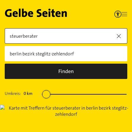
Finden
Umkreis:
0
km