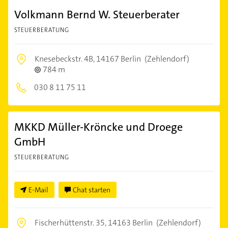
Volkmann Bernd W. Steuerberater
STEUERBERATUNG
Knesebeckstr. 4B,
14167 Berlin
(Zehlendorf)
784 m
030 8 11 75 11
MKKD Müller-Kröncke und Droege
GmbH
STEUERBERATUNG
E-Mail
Chat starten
Fischerhüttenstr. 35,
14163 Berlin
(Zehlendorf)