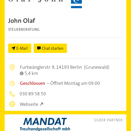
John Olaf
STEUERBERATUNG
E-Mail
Chat starten
Furtwänglerstr. 9,
14193 Berlin
(Grunewald)
5,4 km
Geschlossen
–
Öffnet Montag um 09:00
030 89 58 50
Webseite
SILBER PARTNER