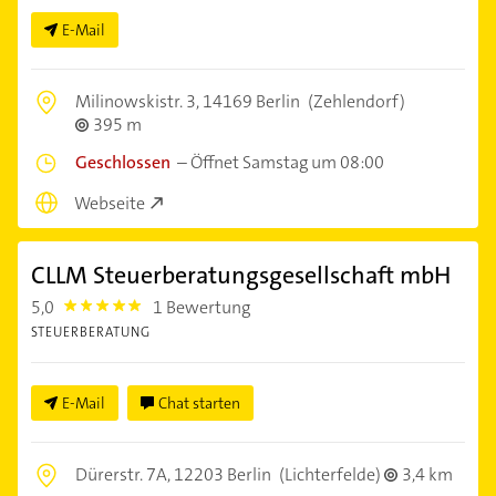
E-Mail
Milinowskistr. 3,
14169 Berlin
(Zehlendorf)
395 m
Geschlossen
–
Öffnet Samstag um 08:00
Webseite
CLLM Steuerberatungsgesellschaft mbH
5,0
1 Bewertung
5.0
STEUERBERATUNG
E-Mail
Chat starten
Dürerstr. 7A,
12203 Berlin
(Lichterfelde)
3,4 km