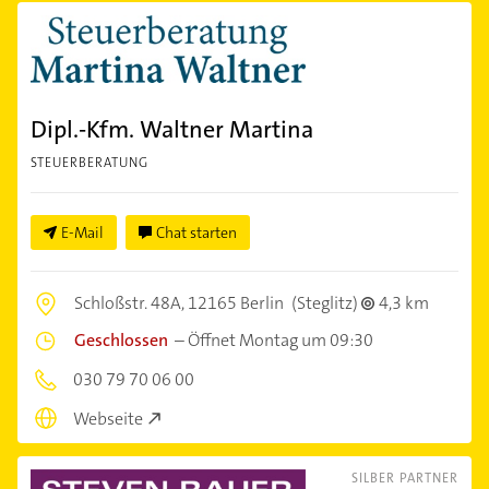
Dipl.-Kfm. Waltner Martina
STEUERBERATUNG
E-Mail
Chat starten
Schloßstr. 48A,
12165 Berlin
(Steglitz)
4,3 km
Geschlossen
–
Öffnet Montag um 09:30
030 79 70 06 00
Webseite
SILBER PARTNER