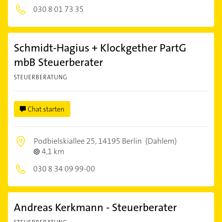
030 8 01 73 35
Schmidt-Hagius + Klockgether PartG
mbB Steuerberater
STEUERBERATUNG
Chat starten
Podbielskiallee 25,
14195 Berlin
(Dahlem)
4,1 km
030 8 34 09 99-00
Andreas Kerkmann - Steuerberater