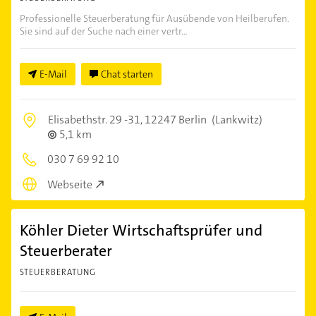
Professionelle Steuerberatung für Ausübende von Heilberufen.
Sie sind auf der Suche nach einer vertr...
E-Mail
Chat starten
Elisabethstr. 29 -31,
12247 Berlin
(Lankwitz)
5,1 km
030 7 69 92 10
Webseite
Köhler Dieter Wirtschaftsprüfer und
Steuerberater
STEUERBERATUNG