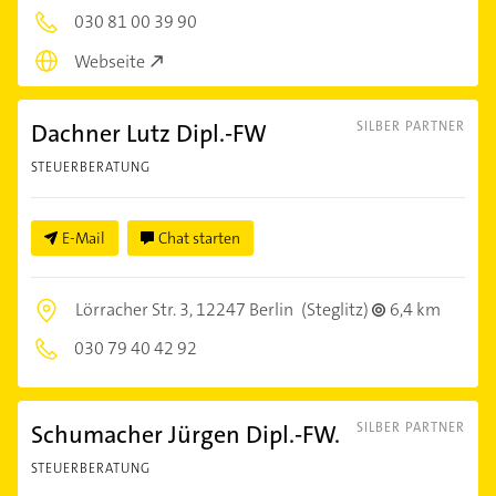
030 81 00 39 90
Webseite
Dachner Lutz Dipl.-FW
SILBER PARTNER
STEUERBERATUNG
E-Mail
Chat starten
Lörracher Str. 3,
12247 Berlin
(Steglitz)
6,4 km
030 79 40 42 92
Schumacher Jürgen Dipl.-FW.
SILBER PARTNER
STEUERBERATUNG