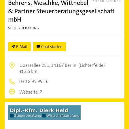
Behrens, Meschke, Wittnebel
SILBER PARTNER
& Partner Steuerberatungsgesellschaft
mbH
STEUERBERATUNG
E-Mail
Chat starten
Goerzallee 251,
14167 Berlin
(Lichterfelde)
2,5 km
030 8 95 99 10
Webseite