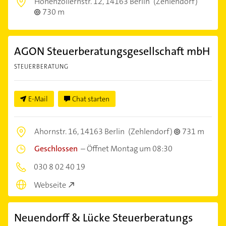
Hohenzollernstr. 12,
14163 Berlin
(Zehlendorf)
730 m
AGON Steuerberatungsgesellschaft mbH
STEUERBERATUNG
E-Mail
Chat starten
Ahornstr. 16,
14163 Berlin
(Zehlendorf)
731 m
Geschlossen
–
Öffnet Montag um 08:30
030 8 02 40 19
Webseite
Neuendorff & Lücke Steuerberatungs