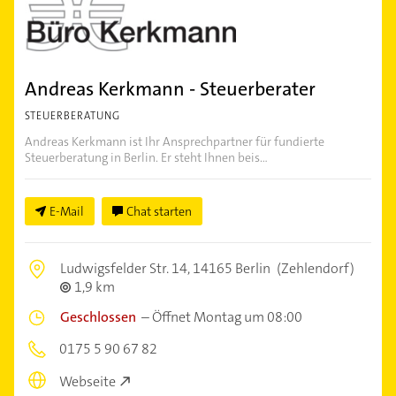
Andreas Kerkmann - Steuerberater
STEUERBERATUNG
Andreas Kerkmann ist Ihr Ansprechpartner für fundierte
Steuerberatung in Berlin. Er steht Ihnen beis...
E-Mail
Chat starten
Ludwigsfelder Str. 14,
14165 Berlin
(Zehlendorf)
1,9 km
Geschlossen
–
Öffnet Montag um 08:00
0175 5 90 67 82
Webseite