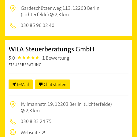
Gardeschützenweg 113,
12203 Berlin
(Lichterfelde)
2,8 km
030 85 96 02 40
WILA Steuerberatungs GmbH
5,0
1 Bewertung
5.0
STEUERBERATUNG
E-Mail
Chat starten
Kyllmannstr. 19,
12203 Berlin
(Lichterfelde)
2,8 km
030 8 33 24 75
Webseite