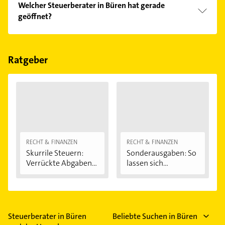
Welcher Steuerberater in Büren hat gerade
geöffnet?
Im Anbieter-Bereich finden Sie alle
Öffnungszeiten
.
Bitte beachten Sie, dass diese an Sonn- und
Feiertagen abweichen können.
Ratgeber
RECHT & FINANZEN
RECHT & FINANZEN
Skurrile Steuern:
Sonderausgaben: So
Verrückte Abgaben...
lassen sich...
Steuerberater in Büren
Beliebte Suchen in Büren