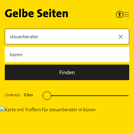
Finden
Umkreis:
0
km