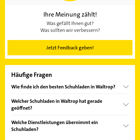
Ihre Meinung zählt!
Was gefällt Ihnen gut?
Was sollten wir verbessern?
Jetzt Feedback geben!
Häufige Fragen
Wie finde ich den besten Schuhladen in Waltrop?
Vergleichen Sie alle Anbieter anhand echter
Welcher Schuhladen in Waltrop hat gerade
Kundenmeinungen und profitieren Sie von den
geöffnet?
Empfehlungen. Die Suchergebnisse können Sie sich
einfach nach
Bewertungen
sortiert anzeigen lassen.
Im Anbieter-Bereich finden Sie alle
Öffnungszeiten
.
Welche Dienstleistungen übernimmt ein
Bitte beachten Sie, dass diese an Sonn- und
Schuhladen?
Feiertagen abweichen können.
Folgende Leistungen werden angeboten: