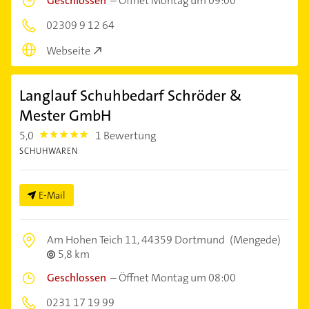
Geschlossen
–
Öffnet Montag um 09:00
02309 9 12 64
Webseite
Langlauf Schuhbedarf Schröder &
Mester GmbH
5,0
1 Bewertung
5.0
SCHUHWAREN
E-Mail
Am Hohen Teich 11,
44359 Dortmund
(Mengede)
5,8 km
Geschlossen
–
Öffnet Montag um 08:00
0231 17 19 99