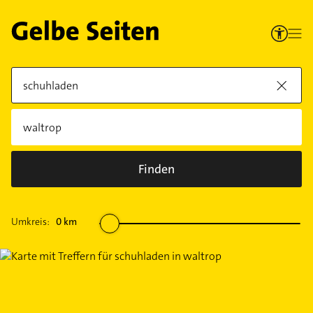
Finden
Umkreis:
0
km