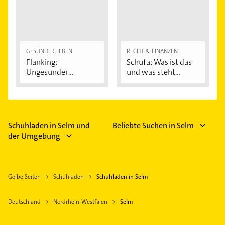
GESÜNDER LEBEN
RECHT & FINANZEN
Flanking:
Schufa: Was ist das
Ungesunder
und was steht...
Modetrend...
Schuhladen in Selm und
Beliebte Suchen in Selm
der Umgebung
Gelbe Seiten
Schuhladen
Schuhladen in Selm
Deutschland
Nordrhein-Westfalen
Selm