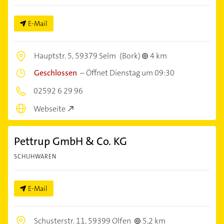
E-Mail
Hauptstr. 5,
59379 Selm
(Bork)
4 km
Geschlossen
–
Öffnet Dienstag um 09:30
02592 6 29 96
Webseite
Pettrup GmbH & Co. KG
SCHUHWAREN
E-Mail
Schusterstr. 11,
59399 Olfen
5,2 km