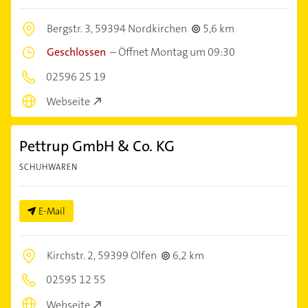
Bergstr. 3,
59394 Nordkirchen
5,6 km
Geschlossen
–
Öffnet Montag um 09:30
02596 25 19
Webseite
Pettrup GmbH & Co. KG
SCHUHWAREN
E-Mail
Kirchstr. 2,
59399 Olfen
6,2 km
02595 12 55
Webseite