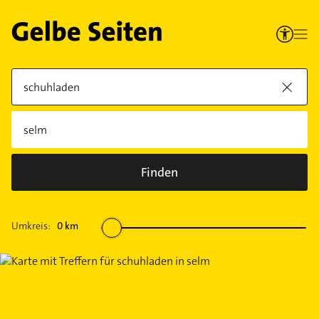
Finden
Umkreis:
0
km