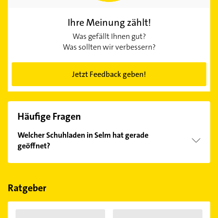
Ihre Meinung zählt!
Was gefällt Ihnen gut?
Was sollten wir verbessern?
Jetzt Feedback geben!
Häufige Fragen
Welcher Schuhladen in Selm hat gerade
geöffnet?
Im Anbieter-Bereich finden Sie alle
Öffnungszeiten
.
Bitte beachten Sie, dass diese an Sonn- und
Feiertagen abweichen können.
Ratgeber