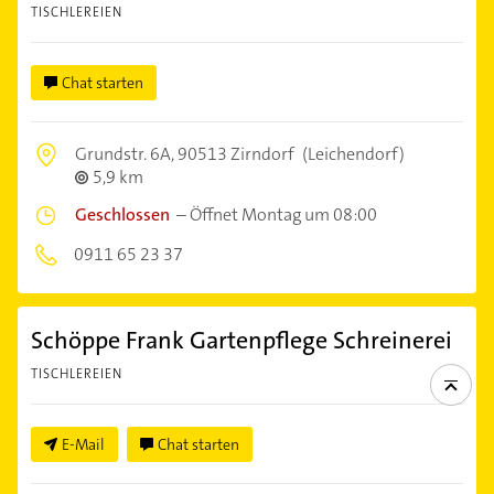
TISCHLEREIEN
Chat starten
Grundstr. 6A,
90513 Zirndorf
(Leichendorf)
5,9 km
Geschlossen
–
Öffnet Montag um 08:00
0911 65 23 37
Schöppe Frank Gartenpflege Schreinerei
TISCHLEREIEN
E-Mail
Chat starten