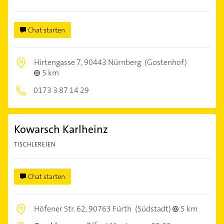
Chat starten
Hirtengasse 7,
90443 Nürnberg
(Gostenhof)
5 km
0173 3 87 14 29
Kowarsch Karlheinz
TISCHLEREIEN
Chat starten
Höfener Str. 62,
90763 Fürth
(Südstadt)
5 km