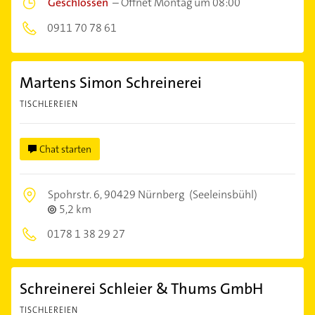
Geschlossen
–
Öffnet Montag um 08:00
0911 70 78 61
Martens Simon Schreinerei
TISCHLEREIEN
Chat starten
Spohrstr. 6,
90429 Nürnberg
(Seeleinsbühl)
5,2 km
0178 1 38 29 27
Schreinerei Schleier & Thums GmbH
TISCHLEREIEN