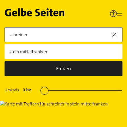
Finden
Umkreis:
0
km