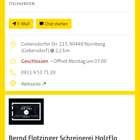
TISCHLEREIEN
E-Mail
Chat starten
Gebersdorfer Str. 215,
90449 Nürnberg
(Gebersdorf)
2,2 km
Geschlossen
–
Öffnet Montag um 07:00
0911 9 51 71 20
Webseite
Bernd Flotzinger Schreinerei HolzFlo