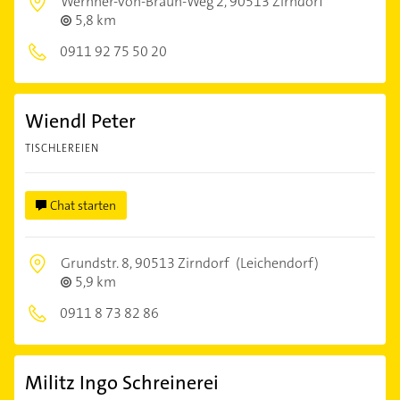
Wernher-von-Braun-Weg 2,
90513 Zirndorf
5,8 km
0911 92 75 50 20
Wiendl Peter
TISCHLEREIEN
Chat starten
Grundstr. 8,
90513 Zirndorf
(Leichendorf)
5,9 km
0911 8 73 82 86
Militz Ingo Schreinerei