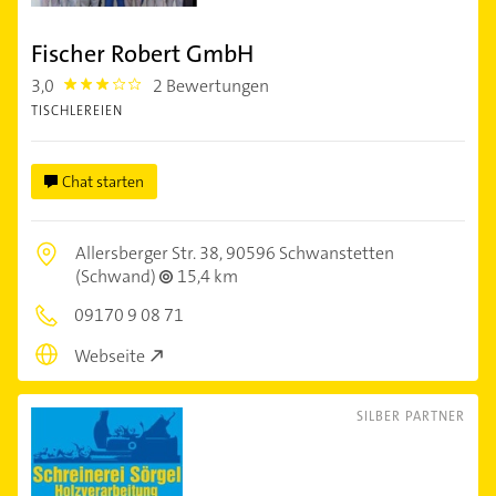
Fischer Robert GmbH
3,0
2 Bewertungen
3.0
TISCHLEREIEN
Chat starten
Allersberger Str. 38,
90596 Schwanstetten
(Schwand)
15,4 km
09170 9 08 71
Webseite
SILBER PARTNER