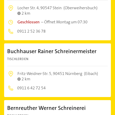
Locher Str. 4,
90547 Stein
(Oberweihersbuch)
2 km
Geschlossen
–
Öffnet Montag um 07:30
0911 2 52 36 78
Buchhauser Rainer Schreinermeister
TISCHLEREIEN
Fritz-Weidner-Str. 5,
90451 Nürnberg
(Eibach)
2 km
0911 6 42 72 54
Bernreuther Werner Schreinerei