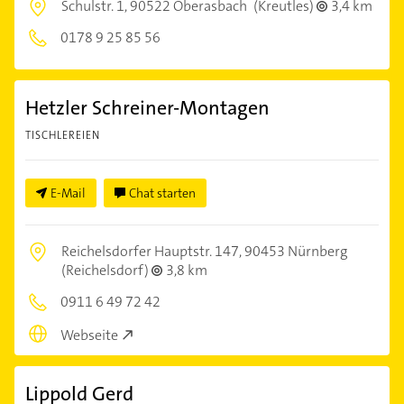
Schulstr. 1,
90522 Oberasbach
(Kreutles)
3,4 km
0178 9 25 85 56
Hetzler Schreiner-Montagen
TISCHLEREIEN
E-Mail
Chat starten
Reichelsdorfer Hauptstr. 147,
90453 Nürnberg
(Reichelsdorf)
3,8 km
0911 6 49 72 42
Webseite
Lippold Gerd