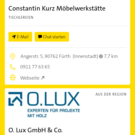
Constantin Kurz Möbelwerkstätte
TISCHLEREIEN
E-Mail
Chat starten
Angerstr. 5,
90762 Fürth
(Innenstadt)
7,7 km
0911 77 63 65
Webseite
AUS DER REGION
O. Lux GmbH & Co.