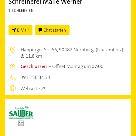
Schreinerei Maile Werner
TISCHLEREIEN
E-Mail
Chat starten
Happurger Str. 66,
90482 Nürnberg
(Laufamholz)
11,8 km
Geschlossen
–
Öffnet Montag um 07:00
0911 50 34 34
Webseite