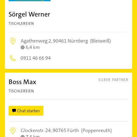
Sörgel Werner
TISCHLEREIEN
Agathenweg 2,
90461 Nürnberg
(Bleiweiß)
6,4 km
0911 46 66 94
Boss Max
SILBER PARTNER
TISCHLEREIEN
Chat starten
Glockenstr. 24,
90765 Fürth
(Poppenreuth)
7,4 km