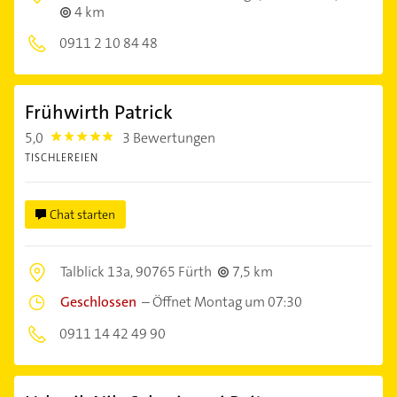
4 km
0911 2 10 84 48
Frühwirth Patrick
5,0
3 Bewertungen
5.0
TISCHLEREIEN
Chat starten
Talblick 13a,
90765 Fürth
7,5 km
Geschlossen
–
Öffnet Montag um 07:30
0911 14 42 49 90