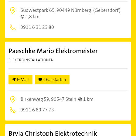
Südwestpark 65,
90449 Nürnberg
(Gebersdorf)
1,8 km
0911 6 31 23 80
Paeschke Mario Elektromeister
ELEKTROINSTALLATIONEN
E-Mail
Chat starten
Birkenweg 59,
90547 Stein
1 km
0911 6 89 77 73
Bryla Christoph Elektrotechnik