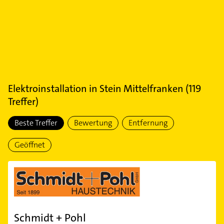
Elektroinstallation
in
Stein Mittelfranken
(
119
Treffer)
Beste Treffer
Bewertung
Entfernung
Geöffnet
Schmidt + Pohl