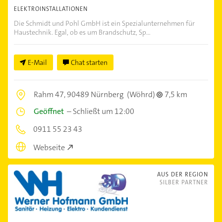
ELEKTROINSTALLATIONEN
Die Schmidt und Pohl GmbH ist ein Spezialunternehmen für
Haustechnik. Egal, ob es um Brandschutz, Sp...
E-Mail
Chat starten
Rahm 47,
90489 Nürnberg
(Wöhrd)
7,5 km
Geöffnet
–
Schließt um 12:00
0911 55 23 43
Webseite
AUS DER REGION
SILBER PARTNER