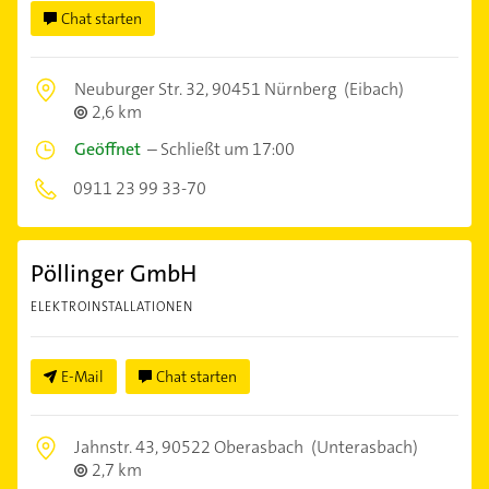
Chat starten
Neuburger Str. 32,
90451 Nürnberg
(Eibach)
2,6 km
Geöffnet
–
Schließt um 17:00
0911 23 99 33-70
Pöllinger GmbH
ELEKTROINSTALLATIONEN
E-Mail
Chat starten
Jahnstr. 43,
90522 Oberasbach
(Unterasbach)
2,7 km