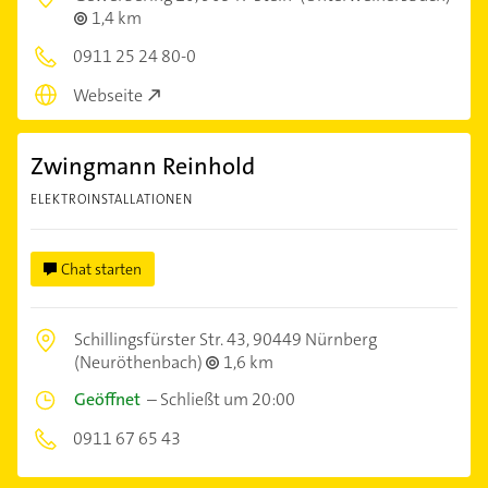
1,4 km
0911 25 24 80-0
Webseite
Zwingmann Reinhold
ELEKTROINSTALLATIONEN
Chat starten
Schillingsfürster Str. 43,
90449 Nürnberg
(Neuröthenbach)
1,6 km
Geöffnet
–
Schließt um 20:00
0911 67 65 43