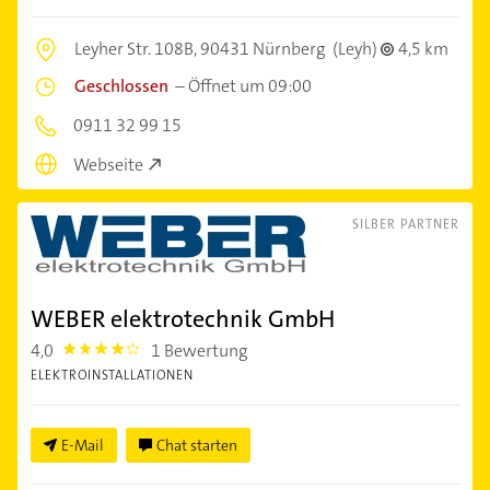
Leyher Str. 108B,
90431 Nürnberg
(Leyh)
4,5 km
Geschlossen
–
Öffnet um 09:00
0911 32 99 15
Webseite
SILBER PARTNER
WEBER elektrotechnik GmbH
4,0
1 Bewertung
4.0
ELEKTROINSTALLATIONEN
E-Mail
Chat starten