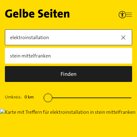
Finden
Umkreis:
0
km