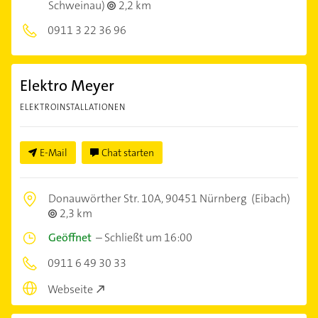
Schweinau)
2,2 km
0911 3 22 36 96
Elektro Meyer
ELEKTROINSTALLATIONEN
E-Mail
Chat starten
Donauwörther Str. 10A,
90451 Nürnberg
(Eibach)
2,3 km
Geöffnet
–
Schließt um 16:00
0911 6 49 30 33
Webseite