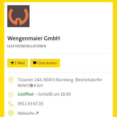
Wengenmaier GmbH
ELEKTROINSTALLATIONEN
E-Mail
Chat starten
Tizianstr. 24A,
90453 Nürnberg
(Reichelsdorfer
Keller)
6 km
Geöffnet
–
Schließt um 18:00
0911 63 67 03
Webseite