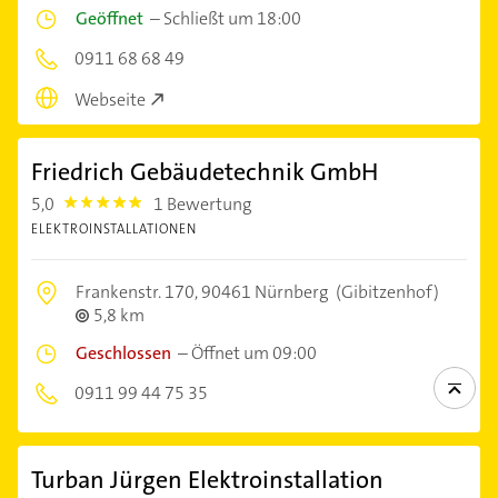
Geöffnet
–
Schließt um 18:00
0911 68 68 49
Webseite
Friedrich Gebäudetechnik GmbH
5,0
1 Bewertung
5.0
ELEKTROINSTALLATIONEN
Frankenstr. 170,
90461 Nürnberg
(Gibitzenhof)
5,8 km
Geschlossen
–
Öffnet um 09:00
0911 99 44 75 35
Turban Jürgen Elektroinstallation