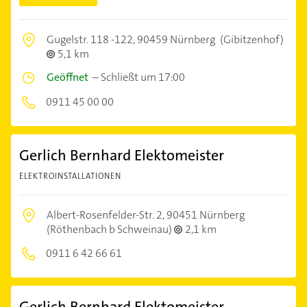
Gugelstr. 118 -122,
90459 Nürnberg
(Gibitzenhof)
5,1 km
Geöffnet
–
Schließt um 17:00
0911 45 00 00
Gerlich Bernhard Elektomeister
ELEKTROINSTALLATIONEN
Albert-Rosenfelder-Str. 2,
90451 Nürnberg
(Röthenbach b Schweinau)
2,1 km
0911 6 42 66 61
Gerlich Bernhard Elektomeister