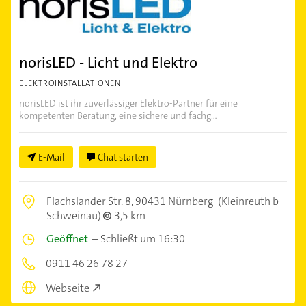
norisLED - Licht und Elektro
ELEKTROINSTALLATIONEN
norisLED ist ihr zuverlässiger Elektro-Partner für eine
kompetenten Beratung, eine sichere und fachg...
E-Mail
Chat starten
Flachslander Str. 8,
90431 Nürnberg
(Kleinreuth b
Schweinau)
3,5 km
Geöffnet
–
Schließt um 16:30
0911 46 26 78 27
Webseite