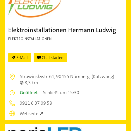
Elektroinstallationen Hermann Ludwig
ELEKTROINSTALLATIONEN
E-Mail
Chat starten
Strawinskystr. 61,
90455 Nürnberg
(Katzwang)
8,3 km
Geöffnet
–
Schließt um 15:30
0911 6 37 09 58
Webseite