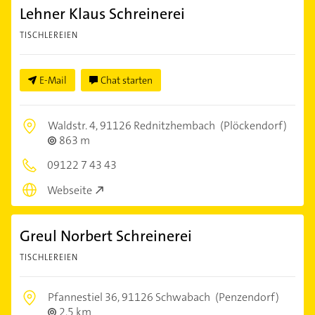
Lehner Klaus Schreinerei
TISCHLEREIEN
E-Mail
Chat starten
Waldstr. 4,
91126 Rednitzhembach
(Plöckendorf)
863 m
09122 7 43 43
Webseite
Greul Norbert Schreinerei
TISCHLEREIEN
Pfannestiel 36,
91126 Schwabach
(Penzendorf)
2,5 km