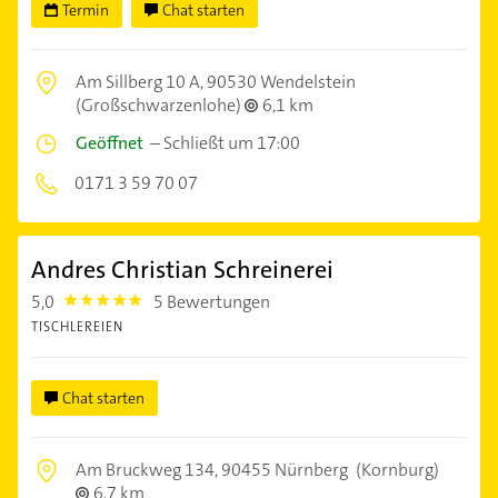
Termin
Chat starten
Am Sillberg 10 A,
90530 Wendelstein
(Großschwarzenlohe)
6,1 km
Geöffnet
–
Schließt um 17:00
0171 3 59 70 07
Andres Christian Schreinerei
5,0
5 Bewertungen
5.0
TISCHLEREIEN
Chat starten
Am Bruckweg 134,
90455 Nürnberg
(Kornburg)
6,7 km