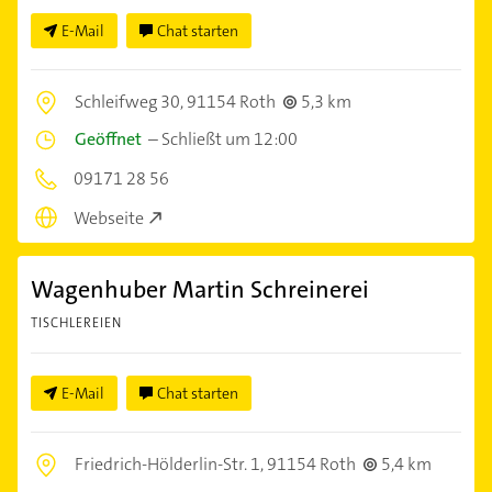
E-Mail
Chat starten
Schleifweg 30,
91154 Roth
5,3 km
Geöffnet
–
Schließt um 12:00
09171 28 56
Webseite
Wagenhuber Martin Schreinerei
TISCHLEREIEN
E-Mail
Chat starten
Friedrich-Hölderlin-Str. 1,
91154 Roth
5,4 km