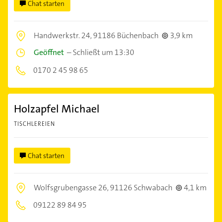
Chat starten
Handwerkstr. 24,
91186 Büchenbach
3,9 km
Geöffnet
–
Schließt um 13:30
0170 2 45 98 65
Holzapfel Michael
TISCHLEREIEN
Chat starten
Wolfsgrubengasse 26,
91126 Schwabach
4,1 km
09122 89 84 95