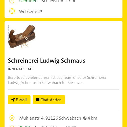
Geöffnet
–
Schließt um 17:00
Webseite
Schreinerei Ludwig Schmaus
INNENAUSBAU
Bereits seit vielen Jahren ist das Team unserer Schreinerei
Ludwig Schmaus in Schwabach für Sie zuve...
E-Mail
Chat starten
Mühlenstr. 4,
91126 Schwabach
4 km