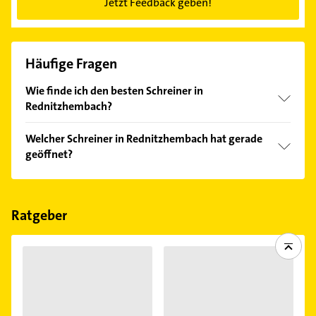
Jetzt Feedback geben!
Häufige Fragen
Wie finde ich den besten Schreiner in
Rednitzhembach?
Vergleichen Sie alle Anbieter anhand echter
Welcher Schreiner in Rednitzhembach hat gerade
Kundenmeinungen und profitieren Sie von den
geöffnet?
Empfehlungen. Die Suchergebnisse können Sie sich
einfach nach
Bewertungen
sortiert anzeigen lassen.
Im Anbieter-Bereich finden Sie alle
Öffnungszeiten
.
Bitte beachten Sie, dass diese an Sonn- und
Feiertagen abweichen können.
Ratgeber