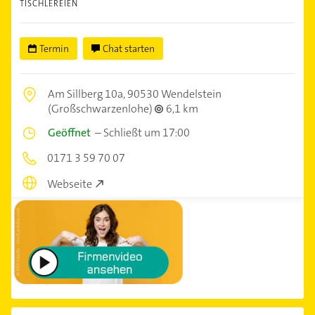
TISCHLEREIEN
Termin
Chat starten
Am Sillberg 10a,
90530 Wendelstein
(Großschwarzenlohe)
6,1 km
Geöffnet
–
Schließt um 17:00
0171 3 59 70 07
Webseite