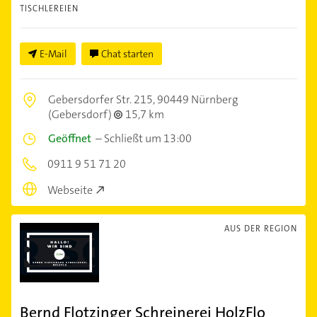
TISCHLEREIEN
E-Mail
Chat starten
Gebersdorfer Str. 215,
90449 Nürnberg
(Gebersdorf)
15,7 km
Geöffnet
–
Schließt um 13:00
0911 9 51 71 20
Webseite
AUS DER REGION
Bernd Flotzinger Schreinerei HolzFlo