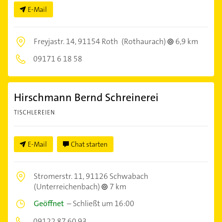
E-Mail
Freyjastr. 14,
91154 Roth
(Rothaurach)
6,9 km
09171 6 18 58
Hirschmann Bernd Schreinerei
TISCHLEREIEN
E-Mail
Chat starten
Stromerstr. 11,
91126 Schwabach
(Unterreichenbach)
7 km
Geöffnet
–
Schließt um 16:00
09122 87 60 93