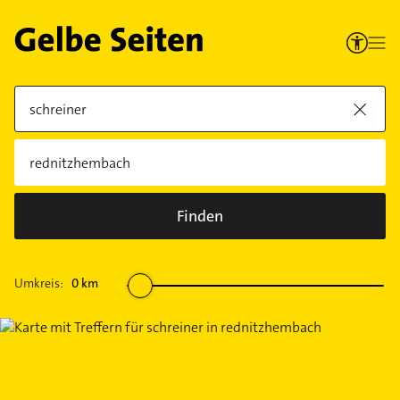
Finden
Umkreis:
0
km