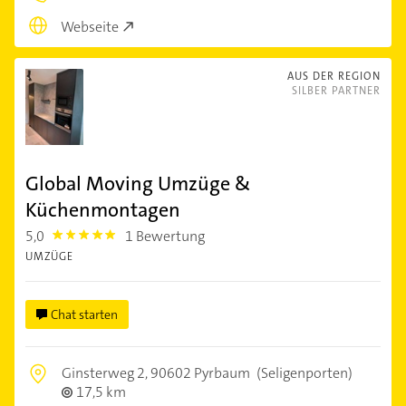
Webseite
AUS DER REGION
SILBER PARTNER
Global Moving Umzüge &
Küchenmontagen
5,0
1 Bewertung
5.0
UMZÜGE
Chat starten
Ginsterweg 2,
90602 Pyrbaum
(Seligenporten)
17,5 km