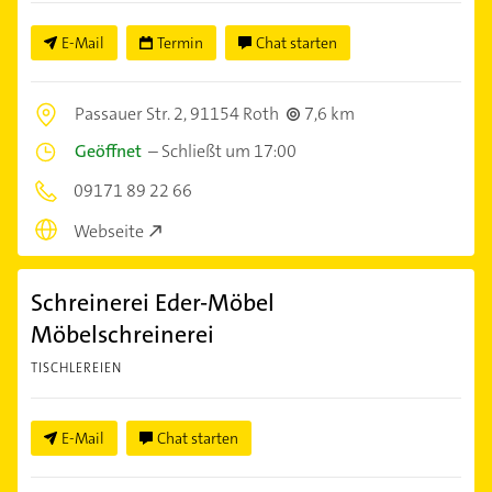
E-Mail
Termin
Chat starten
Passauer Str. 2,
91154 Roth
7,6 km
Geöffnet
–
Schließt um 17:00
09171 89 22 66
Webseite
Schreinerei Eder-Möbel
Möbelschreinerei
TISCHLEREIEN
E-Mail
Chat starten