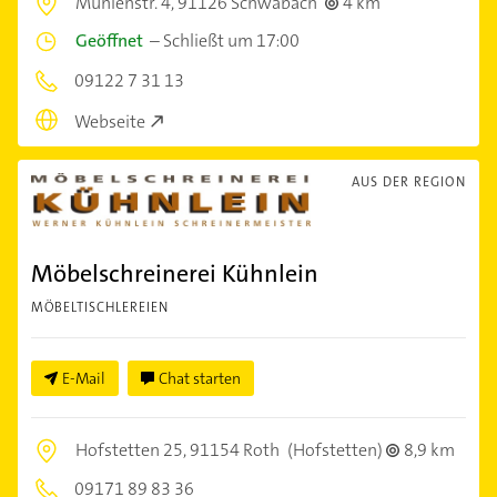
Mühlenstr. 4,
91126 Schwabach
4 km
Geöffnet
–
Schließt um 17:00
09122 7 31 13
Webseite
AUS DER REGION
Möbelschreinerei Kühnlein
MÖBELTISCHLEREIEN
E-Mail
Chat starten
Hofstetten 25,
91154 Roth
(Hofstetten)
8,9 km
09171 89 83 36