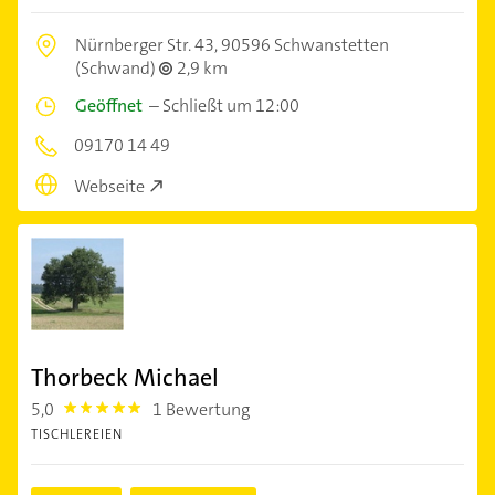
Nürnberger Str. 43,
90596 Schwanstetten
(Schwand)
2,9 km
Geöffnet
–
Schließt um 12:00
09170 14 49
Webseite
Thorbeck Michael
5,0
1 Bewertung
5.0
TISCHLEREIEN