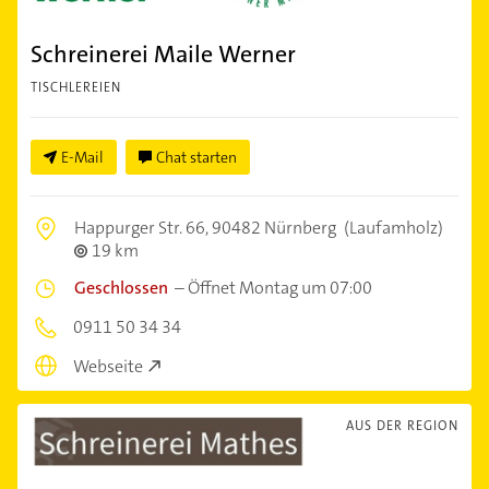
Schreinerei Maile Werner
TISCHLEREIEN
E-Mail
Chat starten
Happurger Str. 66,
90482 Nürnberg
(Laufamholz)
19 km
Geschlossen
–
Öffnet Montag um 07:00
0911 50 34 34
Webseite
AUS DER REGION