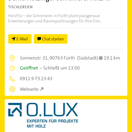
TISCHLEREIEN
HolzFlo – die Schreinerei in Fürth plant passgenaue
Erweiterungen und Raumsparlösungen für Ihre Einr...
E-Mail
Chat starten
Sonnenstr. 31,
90763 Fürth
(Südstadt)
19,1 km
Geöffnet
–
Schließt um 13:00
0911 9 73 23 43
Webseite