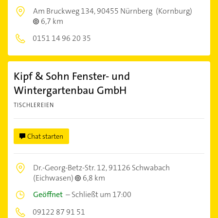
Am Bruckweg 134,
90455 Nürnberg
(Kornburg)
6,7 km
0151 14 96 20 35
Kipf & Sohn Fenster- und
Wintergartenbau GmbH
TISCHLEREIEN
Chat starten
Dr.-Georg-Betz-Str. 12,
91126 Schwabach
(Eichwasen)
6,8 km
Geöffnet
–
Schließt um 17:00
09122 87 91 51