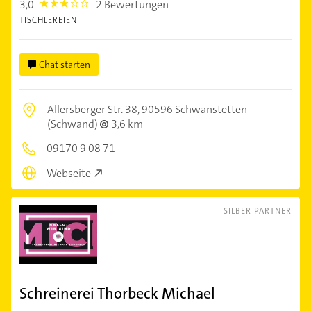
3,0
2 Bewertungen
3.0
TISCHLEREIEN
Chat starten
Allersberger Str. 38,
90596 Schwanstetten
(Schwand)
3,6 km
09170 9 08 71
Webseite
SILBER PARTNER
Schreinerei Thorbeck Michael