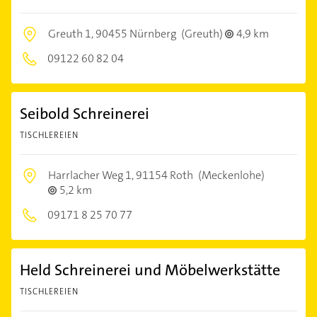
Greuth 1,
90455 Nürnberg
(Greuth)
4,9 km
09122 60 82 04
Seibold Schreinerei
TISCHLEREIEN
Harrlacher Weg 1,
91154 Roth
(Meckenlohe)
5,2 km
09171 8 25 70 77
Held Schreinerei und Möbelwerkstätte
TISCHLEREIEN