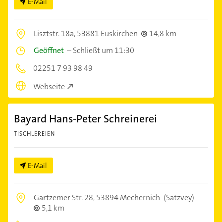
E-Mail
Lisztstr. 18a,
53881 Euskirchen
14,8 km
Geöffnet
–
Schließt um 11:30
02251 7 93 98 49
Webseite
Bayard Hans-Peter Schreinerei
TISCHLEREIEN
E-Mail
Gartzemer Str. 28,
53894 Mechernich
(Satzvey)
5,1 km