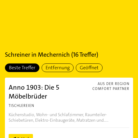
Schreiner
in
Mechernich
(
16
Treffer)
Beste Treffer
Entfernung
Geöffnet
AUS DER REGION
Anno 1903: Die 5
COMFORT PARTNER
Möbelbrüder
TISCHLEREIEN
Küchenstudio, Wohn- und Schlafzimmer, Raumteiler-
Schiebetüren, Elektro-Einbaugeräte, Matratzen und.....