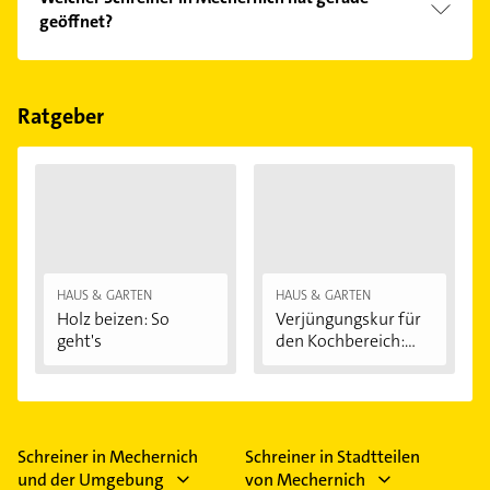
geöffnet?
Im Anbieter-Bereich finden Sie alle
Öffnungszeiten
.
Bitte beachten Sie, dass diese an Sonn- und
Feiertagen abweichen können.
Ratgeber
HAUS & GARTEN
HAUS & GARTEN
Holz beizen: So
Verjüngungskur für
geht's
den Kochbereich:...
Schreiner in Mechernich
Schreiner in Stadtteilen
und der Umgebung
von Mechernich