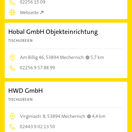
02256 15 09
Webseite
Hobal GmbH Objekteinrichtung
TISCHLEREIEN
Am Billig 46,
53894 Mechernich
5,7 km
02256 9 57 88 99
HWD GmbH
TISCHLEREIEN
Virginiastr. 8,
53894 Mechernich
4,4 km
02443 9 02 13 50