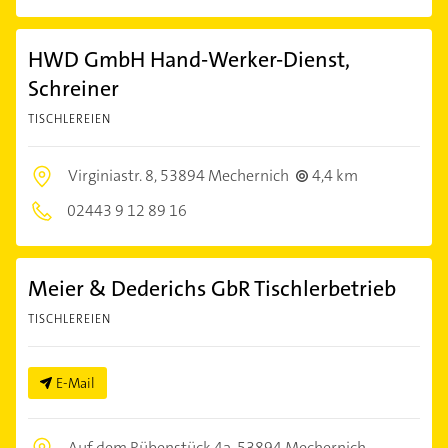
HWD GmbH Hand-Werker-Dienst,
Schreiner
TISCHLEREIEN
Virginiastr. 8,
53894 Mechernich
4,4 km
02443 9 12 89 16
Meier & Dederichs GbR Tischlerbetrieb
TISCHLEREIEN
E-Mail
Auf dem Rübenstück 4a,
53894 Mechernich