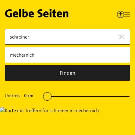
Finden
Umkreis:
0
km