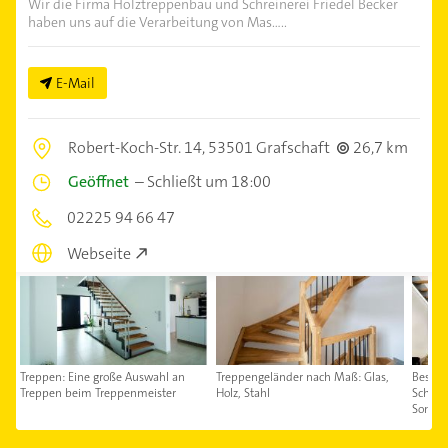
Wir die Firma Holztreppenbau und Schreinerei Friedel Becker
haben uns auf die Verarbeitung von Mas.....
E-Mail
Robert-Koch-Str. 14,
53501 Grafschaft
26,7 km
Geöffnet
–
Schließt um 18:00
02225 94 66 47
Webseite
Treppen: Eine große Auswahl an
Treppengeländer nach Maß: Glas,
Besuch
Treppen beim Treppenmeister
Holz, Stahl
Schauso
Sonnta