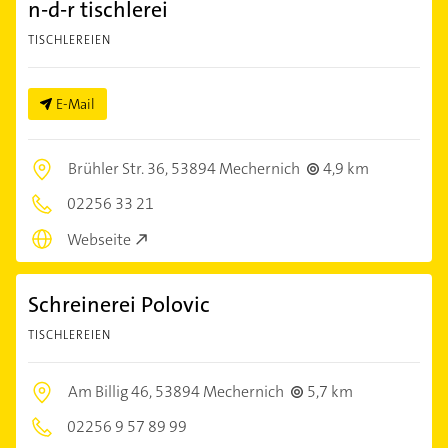
n-d-r tischlerei
TISCHLEREIEN
E-Mail
Brühler Str. 36,
53894 Mechernich
4,9 km
02256 33 21
Webseite
Schreinerei Polovic
TISCHLEREIEN
Am Billig 46,
53894 Mechernich
5,7 km
02256 9 57 89 99