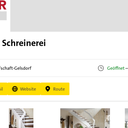
 Schreinerei
fschaft-Gelsdorf
Geöffnet
–
il
Website
Route