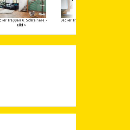
cker Treppen u. Schreinerei -
Becker Treppen u. Schreinerei -
Be
Bild 4
Bild 5