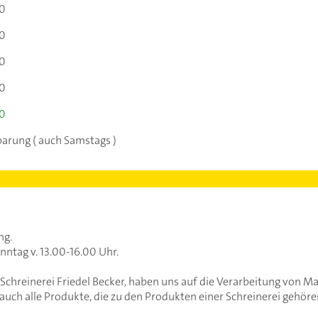
00
00
00
00
00
barung ( auch Samstags )
ng.
ntag v. 13.00-16.00 Uhr.
chreinerei Friedel Becker, haben uns auf die Verarbeitung von Mass
 auch alle Produkte, die zu den Produkten einer Schreinerei gehöre