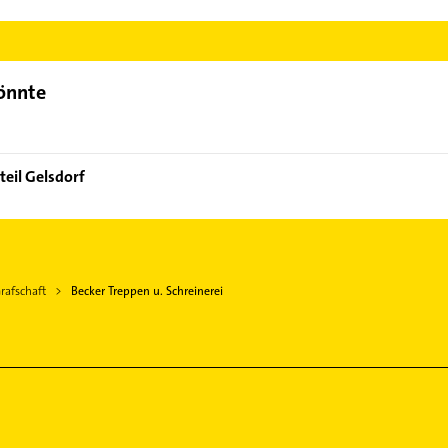
cker Treppen u. Schreinerei aufzunehmen. Einfach die passenden 
Bereich auswählen. Hier finden Sie alle
Kontaktdaten
.
könnte
teil Gelsdorf
rafschaft
Becker Treppen u. Schreinerei