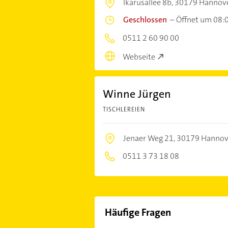
Ikarusallee 8b,
30179 Hannov
Geschlossen
–
Öffnet um 08:
0511 2 60 90 00
Webseite
Winne Jürgen
TISCHLEREIEN
Jenaer Weg 21,
30179 Hannov
0511 3 73 18 08
Häufige Fragen