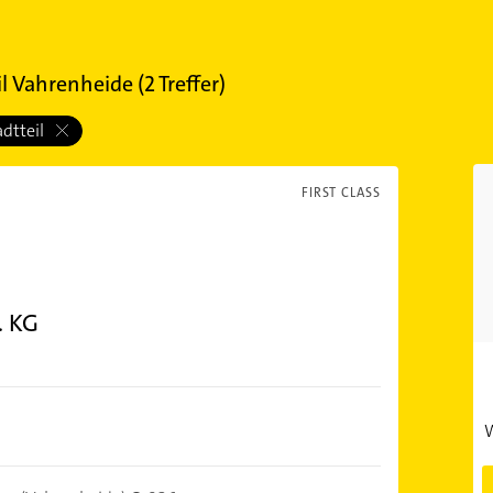
il Vahrenheide
(
2
Treffer)
adtteil
FIRST CLASS
. KG
W