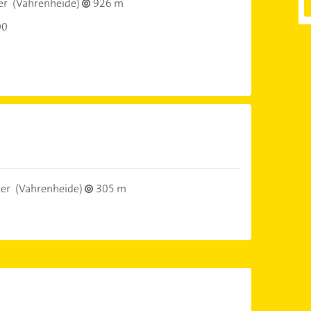
er
(Vahrenheide)
926 m
00
er
(Vahrenheide)
305 m