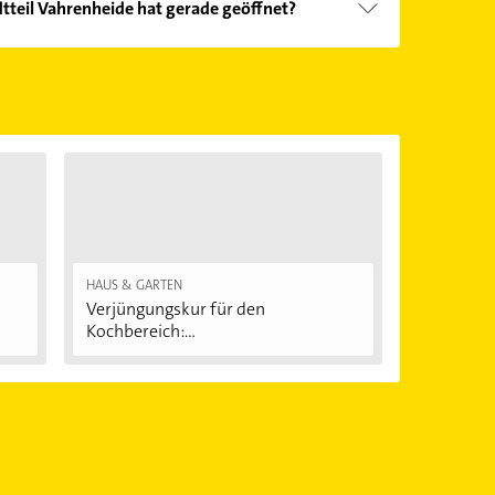
tteil Vahrenheide hat gerade geöffnet?
Öffnungszeiten
. Bitte beachten Sie, dass diese an
önnen.
HAUS & GARTEN
Verjüngungskur für den
Kochbereich:...