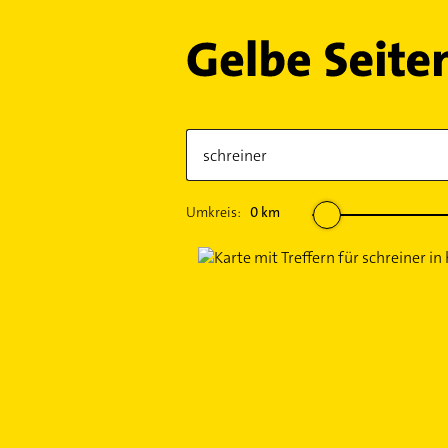
Umkreis:
0
km