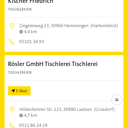
Kischer Friedrich
TISCHLEREIEN
Ziegeleiweg 23,
30966 Hemmingen
(Harkenbleck)
4,4 km
05101 34 93
Rösler GmbH Tischlerei Tischlerei
TISCHLEREIEN
E-Mail
Hildesheimer Str. 123,
30880 Laatzen
(Grasdorf)
4,7 km
0511 86 24 29