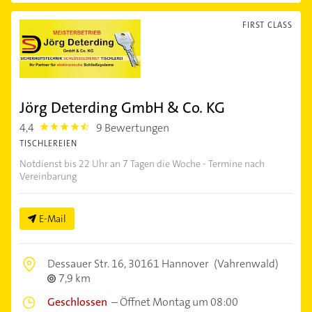
FIRST CLASS
Jörg Deterding GmbH & Co. KG
4,4
9 Bewertungen
4.4
TISCHLEREIEN
Notdienst bis 22 Uhr an 7 Tagen die Woche - Termine nach
Vereinbarung
E-Mail
Dessauer Str. 16,
30161 Hannover
(Vahrenwald)
7,9 km
Geschlossen
–
Öffnet Montag um 08:00