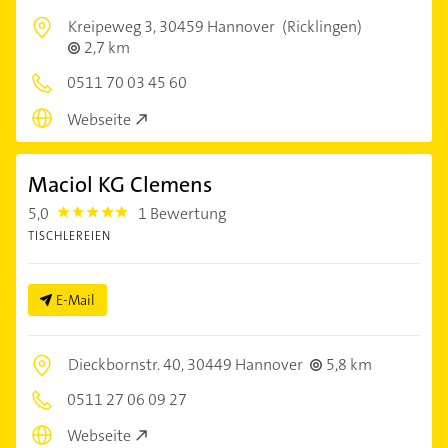
Kreipeweg 3,
30459 Hannover
(Ricklingen)
2,7 km
0511 70 03 45 60
Webseite
Maciol KG Clemens
5,0
1 Bewertung
5.0
TISCHLEREIEN
E-Mail
Dieckbornstr. 40,
30449 Hannover
5,8 km
0511 27 06 09 27
Webseite