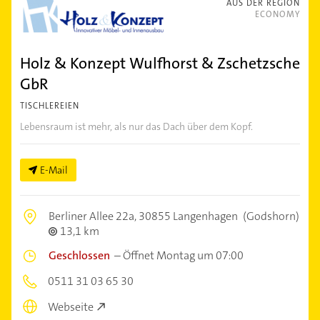
AUS DER REGION
ECONOMY
Holz & Konzept Wulfhorst & Zschetzsche
GbR
TISCHLEREIEN
Lebensraum ist mehr, als nur das Dach über dem Kopf.
E-Mail
Berliner Allee 22a,
30855 Langenhagen
(Godshorn)
13,1 km
Geschlossen
–
Öffnet Montag um 07:00
0511 31 03 65 30
Webseite