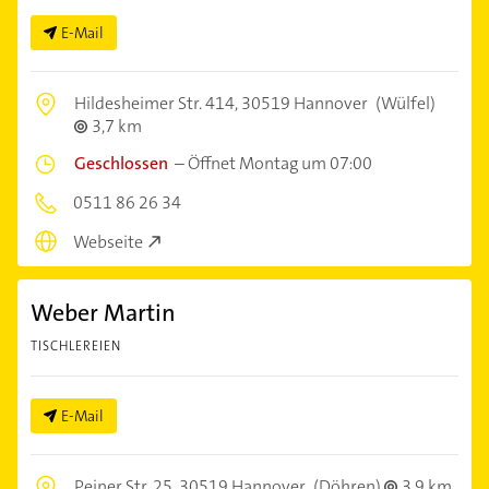
E-Mail
Hildesheimer Str. 414,
30519 Hannover
(Wülfel)
3,7 km
Geschlossen
–
Öffnet Montag um 07:00
0511 86 26 34
Webseite
Weber Martin
TISCHLEREIEN
E-Mail
Peiner Str. 25,
30519 Hannover
(Döhren)
3,9 km