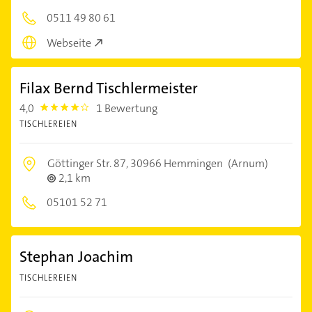
0511 49 80 61
Webseite
Filax Bernd Tischlermeister
4,0
1 Bewertung
4.0
TISCHLEREIEN
Göttinger Str. 87,
30966 Hemmingen
(Arnum)
2,1 km
05101 52 71
Stephan Joachim
TISCHLEREIEN