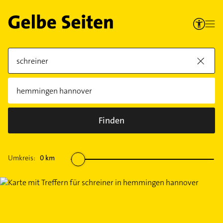
Finden
Umkreis:
0
km