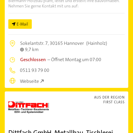
Biermann-Holzbau plant, leitet und erstellt Ihre Bauvorhaben.
Nehmen Sie gerne Kontakt mit uns auf:
E-Mail
Sokelantstr. 7,
30165 Hannover
(Hainholz)
9,7 km
Geschlossen
–
Öffnet Montag um 07:00
0511 93 79 00
Webseite
AUS DER REGION
FIRST CLASS
Dittfach GmbH, Metallbau, Tischlerei,