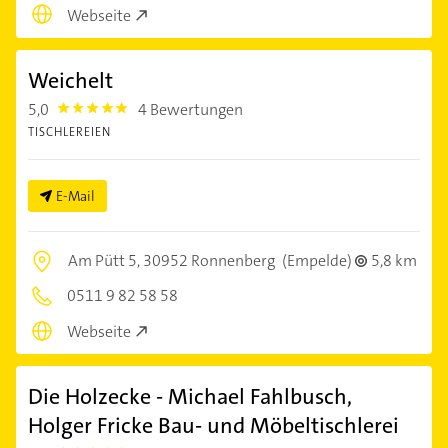
Webseite
Weichelt
5,0
4 Bewertungen
5.0
TISCHLEREIEN
E-Mail
Am Pütt 5,
30952 Ronnenberg
(Empelde)
5,8 km
0511 9 82 58 58
Webseite
Die Holzecke - Michael Fahlbusch,
Holger Fricke Bau- und Möbeltischlerei