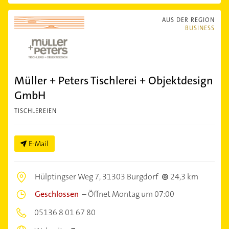
AUS DER REGION
BUSINESS
Müller + Peters Tischlerei + Objektdesign
GmbH
TISCHLEREIEN
E-Mail
Hülptingser Weg 7,
31303 Burgdorf
24,3 km
Geschlossen
–
Öffnet Montag um 07:00
05136 8 01 67 80