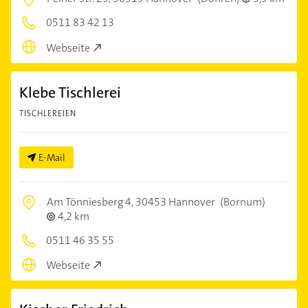
0511 83 42 13
Webseite
Klebe Tischlerei
TISCHLEREIEN
E-Mail
Am Tönniesberg 4,
30453 Hannover
(Bornum)
4,2 km
0511 46 35 55
Webseite