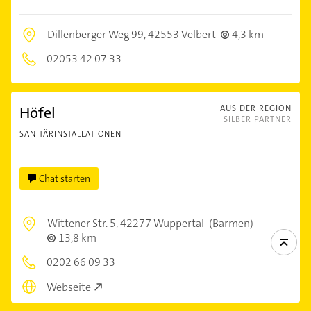
Dillenberger Weg 99,
42553 Velbert
4,3 km
02053 42 07 33
Höfel
AUS DER REGION
SILBER PARTNER
SANITÄRINSTALLATIONEN
Chat starten
Wittener Str. 5,
42277 Wuppertal
(Barmen)
13,8 km
0202 66 09 33
Webseite