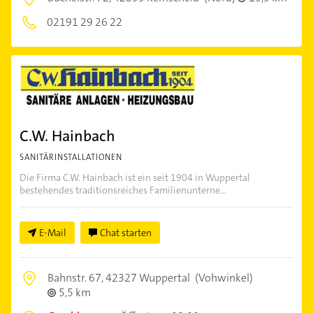
02191 29 26 22
C.W. Hainbach
SANITÄRINSTALLATIONEN
Die Firma C.W. Hainbach ist ein seit 1904 in Wuppertal
bestehendes traditionsreiches Familienunterne...
E-Mail
Chat starten
Bahnstr. 67,
42327 Wuppertal
(Vohwinkel)
5,5 km