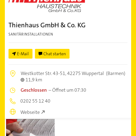
Thienhaus GmbH & Co. KG
SANITÄRINSTALLATIONEN
E-Mail
Chat starten
Westkotter Str. 43-51,
42275 Wuppertal
(Barmen)
11,9 km
Geschlossen
–
Öffnet um 07:30
0202 55 12 40
Webseite