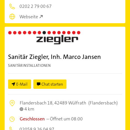
0202 2 79 00 67
Webseite
Sanitär Ziegler, Inh. Marco Jansen
SANITÄRINSTALLATIONEN
E-Mail
Chat starten
Flandersbach 18,
42489 Wülfrath
(Flandersbach)
4 km
Geschlossen
–
Öffnet um 08:00
02058 9 26 04 97