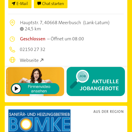
E-Mail
Chat starten
Hauptstr. 7,
40668 Meerbusch
(Lank-Latum)
24,5 km
Geschlossen
–
Öffnet um 08:00
02150 27 32
Webseite
AUS DER REGION