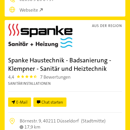
Webseite
AUS DER REGION
Spanke Haustechnik - Badsanierung -
Klempner - Sanitär und Heiztechnik
4,4
7 Bewertungen
4.4
SANITÄRINSTALLATIONEN
E-Mail
Chat starten
Börnestr. 9,
40211 Düsseldorf
(Stadtmitte)
17,9 km