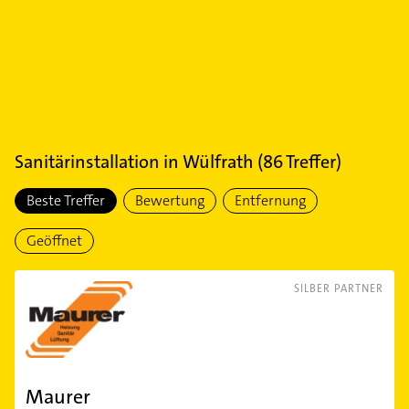
Sanitärinstallation
in
Wülfrath
(
86
Treffer)
Beste Treffer
Bewertung
Entfernung
Geöffnet
SILBER PARTNER
Maurer