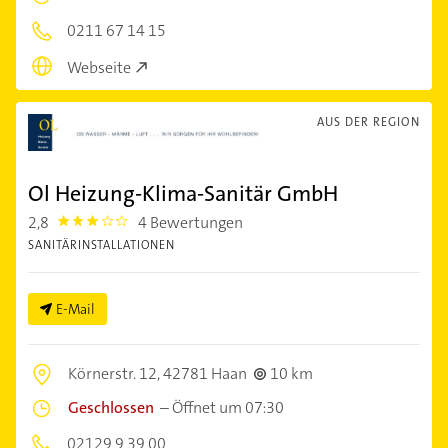
0211 67 14 15
Webseite
AUS DER REGION
Ol Heizung-Klima-Sanitär GmbH
2,8
4 Bewertungen
2.8
SANITÄRINSTALLATIONEN
E-Mail
Körnerstr. 12,
42781 Haan
10 km
Geschlossen
–
Öffnet um 07:30
02129 9 39 00