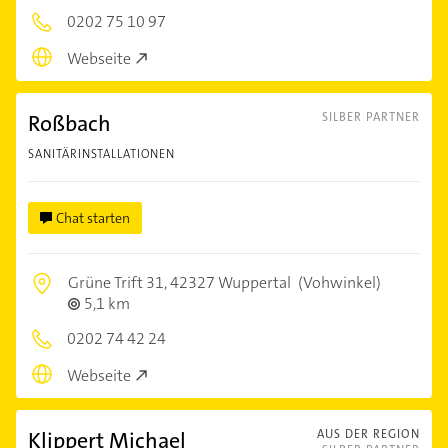
0202 75 10 97
Webseite
Roßbach
SILBER PARTNER
SANITÄRINSTALLATIONEN
Chat starten
Grüne Trift 31,
42327 Wuppertal
(Vohwinkel)
5,1 km
0202 74 42 24
Webseite
Klippert Michael
AUS DER REGION