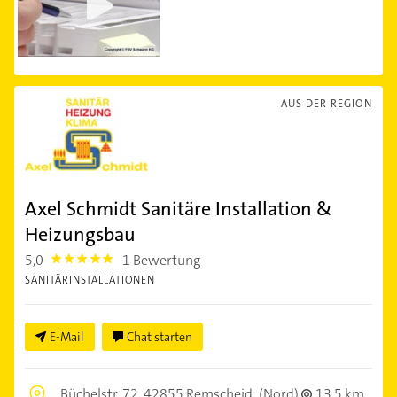
AUS DER REGION
Axel Schmidt Sanitäre Installation &
Heizungsbau
5,0
1 Bewertung
5.0
SANITÄRINSTALLATIONEN
E-Mail
Chat starten
Büchelstr. 72,
42855 Remscheid
(Nord)
13,5 km