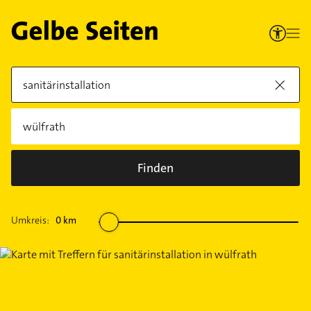
Finden
Umkreis:
0
km