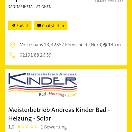
SILBER PARTNER
SANITÄRINSTALLATIONEN
E-Mail
Chat starten
Volkeshaus 13,
42857 Remscheid
(Nord)
14 km
02191 88 26 59
Meisterbetrieb Andreas Kinder Bad -
Heizung - Solar
1,0
1 Bewertung
1.0