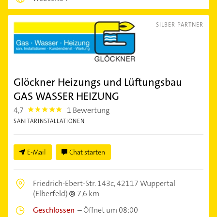
SILBER PARTNER
Glöckner Heizungs und Lüftungsbau
GAS WASSER HEIZUNG
4,7
1 Bewertung
4.7000003
SANITÄRINSTALLATIONEN
E-Mail
Chat starten
Friedrich-Ebert-Str. 143c,
42117 Wuppertal
(Elberfeld)
7,6 km
Geschlossen
–
Öffnet um 08:00