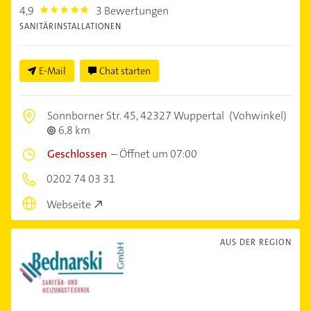
4,9
3 Bewertungen
4.9
SANITÄRINSTALLATIONEN
E-Mail
Chat starten
Sonnborner Str. 45,
42327 Wuppertal
(Vohwinkel)
6,8 km
Geschlossen
–
Öffnet um 07:00
0202 74 03 31
Webseite
AUS DER REGION