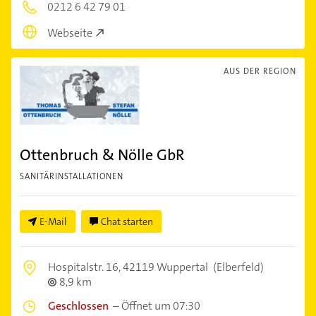
0212 6 42 79 01
Webseite
AUS DER REGION
Ottenbruch & Nölle GbR
SANITÄRINSTALLATIONEN
E-Mail
Chat starten
Hospitalstr. 16,
42119 Wuppertal
(Elberfeld)
8,9 km
Geschlossen
–
Öffnet um 07:30