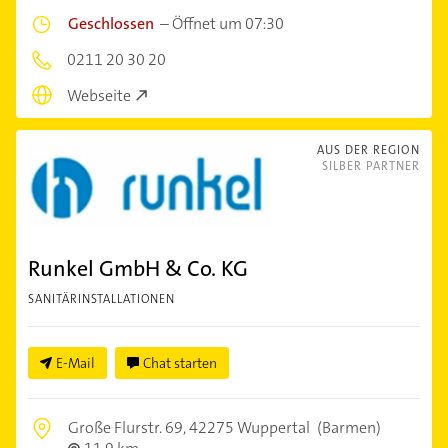
Geschlossen
–
Öffnet um 07:30
0211 20 30 20
Webseite
AUS DER REGION
SILBER PARTNER
Runkel GmbH & Co. KG
SANITÄRINSTALLATIONEN
E-Mail
Chat starten
Große Flurstr. 69,
42275 Wuppertal
(Barmen)