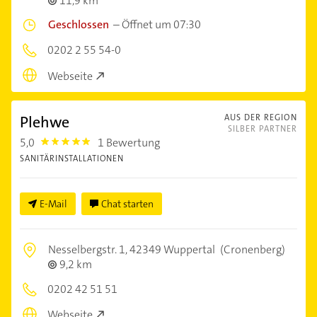
11,9 km
Geschlossen
–
Öffnet um 07:30
0202 2 55 54-0
Webseite
Plehwe
AUS DER REGION
SILBER PARTNER
5,0
1 Bewertung
5.0
SANITÄRINSTALLATIONEN
E-Mail
Chat starten
Nesselbergstr. 1,
42349 Wuppertal
(Cronenberg)
9,2 km
0202 42 51 51
Webseite