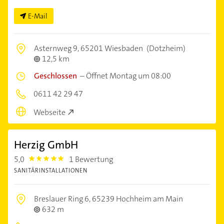
E-Mail
Asternweg 9,
65201 Wiesbaden
(Dotzheim)
12,5 km
Geschlossen
–
Öffnet Montag um 08:00
0611 42 29 47
Webseite
Herzig GmbH
5,0
1 Bewertung
5.0
SANITÄRINSTALLATIONEN
Breslauer Ring 6,
65239 Hochheim am Main
632 m