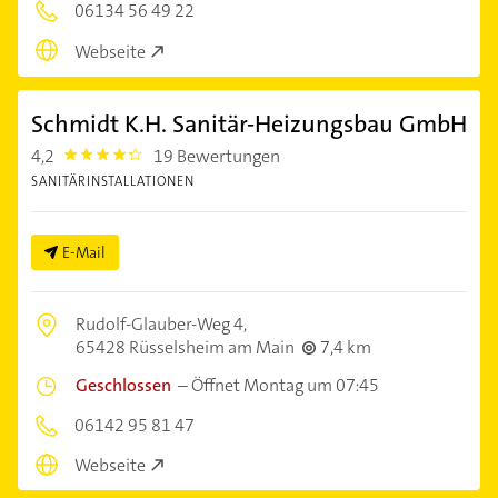
06134 56 49 22
Webseite
Schmidt K.H. Sanitär-Heizungsbau GmbH
4,2
19 Bewertungen
4.2000003
SANITÄRINSTALLATIONEN
E-Mail
Rudolf-Glauber-Weg 4,
65428 Rüsselsheim am Main
7,4 km
Geschlossen
–
Öffnet Montag um 07:45
06142 95 81 47
Webseite