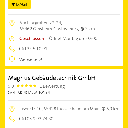
E-Mail
Am Flurgraben 22-24,
65462 Ginsheim-Gustavsburg
3 km
Geschlossen
–
Öffnet Montag um 07:00
06134 5 10 91
Webseite
Magnus Gebäudetechnik GmbH
5,0
1 Bewertung
5.0
SANITÄRINSTALLATIONEN
Eisenstr. 10,
65428 Rüsselsheim am Main
6,3 km
06105 9 93 74 80