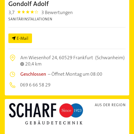
Gondolf Adolf
3,7
3 Bewertungen
3.7
SANITÄRINSTALLATIONEN
E-Mail
Am Wiesenhof 24,
60529 Frankfurt
(Schwanheim)
20,4 km
Geschlossen
–
Öffnet Montag um 08:00
069 6 66 58 29
AUS DER REGION