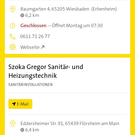
Baumgarten 4,
65205 Wiesbaden
(Erbenheim)
6,2 km
Geschlossen
–
Öffnet Montag um 07:30
0611 71 26 77
Webseite
Szoka Gregor Sanitär- und
Heizungstechnik
SANITÄRINSTALLATIONEN
E-Mail
Eddersheimer Str. 91,
65439 Flörsheim am Main
6,4 km