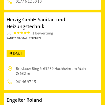
0177 6 12 50 10
Herzig GmbH Sanitär- und
Heizungstechnik
5,0
1 Bewertung
5.0
SANITÄRINSTALLATIONEN
E-Mail
Breslauer Ring 6,
65239 Hochheim am Main
632 m
06146 97 15
Engelter Roland