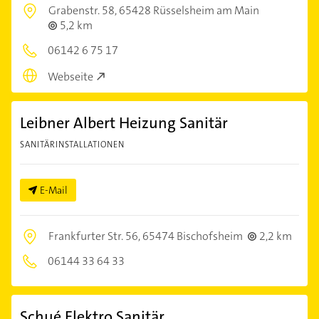
Grabenstr. 58,
65428 Rüsselsheim am Main
5,2 km
06142 6 75 17
Webseite
Leibner Albert Heizung Sanitär
SANITÄRINSTALLATIONEN
E-Mail
Frankfurter Str. 56,
65474 Bischofsheim
2,2 km
06144 33 64 33
Schué Elektro Sanitär