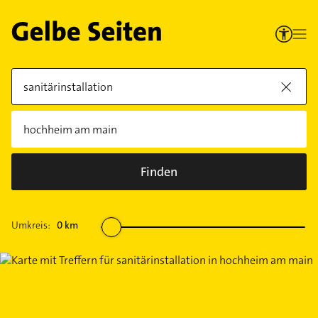
Finden
Umkreis:
0
km