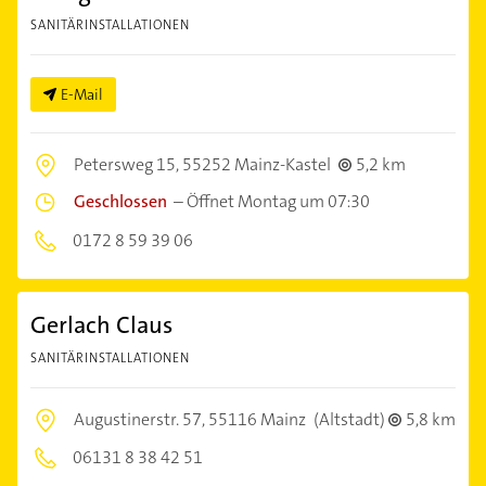
SANITÄRINSTALLATIONEN
E-Mail
Petersweg 15,
55252 Mainz-Kastel
5,2 km
Geschlossen
–
Öffnet Montag um 07:30
0172 8 59 39 06
Gerlach Claus
SANITÄRINSTALLATIONEN
Augustinerstr. 57,
55116 Mainz
(Altstadt)
5,8 km
06131 8 38 42 51