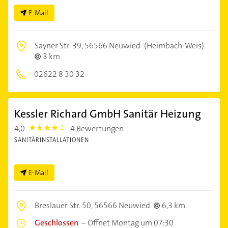
E-Mail
Sayner Str. 39,
56566 Neuwied
(Heimbach-Weis)
3 km
02622 8 30 32
Kessler Richard GmbH Sanitär Heizung
4,0
4 Bewertungen
4.0
SANITÄRINSTALLATIONEN
E-Mail
Breslauer Str. 50,
56566 Neuwied
6,3 km
Geschlossen
–
Öffnet Montag um 07:30