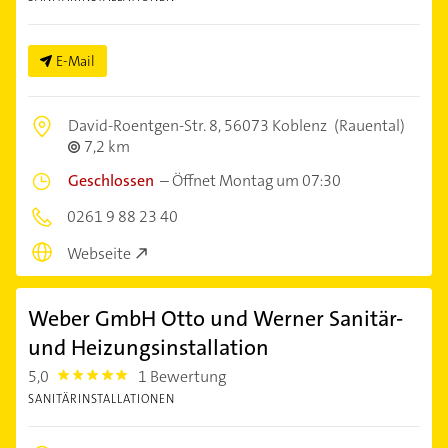
E-Mail
David-Roentgen-Str. 8,
56073 Koblenz
(Rauental)
7,2 km
Geschlossen
–
Öffnet Montag um 07:30
0261 9 88 23 40
Webseite
Weber GmbH Otto und Werner Sanitär-
und Heizungsinstallation
5,0
1 Bewertung
5.0
SANITÄRINSTALLATIONEN