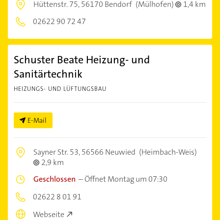
Hüttenstr. 75,
56170 Bendorf
(Mülhofen)
1,4 km
02622 90 72 47
Schuster Beate Heizung- und
Sanitärtechnik
HEIZUNGS- UND LÜFTUNGSBAU
E-Mail
Sayner Str. 53,
56566 Neuwied
(Heimbach-Weis)
2,9 km
Geschlossen
–
Öffnet Montag um 07:30
02622 8 01 91
Webseite