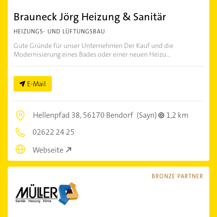
Brauneck Jörg Heizung & Sanitär
HEIZUNGS- UND LÜFTUNGSBAU
Gute Gründe für unser Unternehmen Der Kauf und die
Modernisierung eines Bades oder einer neuen Heizu...
E-Mail
Hellenpfad 38,
56170 Bendorf
(Sayn)
1,2 km
02622 24 25
Webseite
BRONZE PARTNER