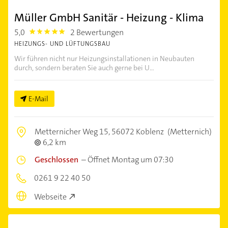
Müller GmbH Sanitär - Heizung - Klima
5,0
2 Bewertungen
5.0
HEIZUNGS- UND LÜFTUNGSBAU
Wir führen nicht nur Heizungsinstallationen in Neubauten
durch, sondern beraten Sie auch gerne bei U...
E-Mail
Metternicher Weg 15,
56072 Koblenz
(Metternich)
6,2 km
Geschlossen
–
Öffnet Montag um 07:30
0261 9 22 40 50
Webseite