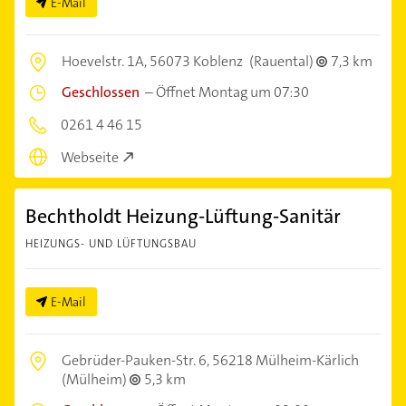
E-Mail
Hoevelstr. 1A,
56073 Koblenz
(Rauental)
7,3 km
Geschlossen
–
Öffnet Montag um 07:30
0261 4 46 15
Webseite
Bechtholdt Heizung-Lüftung-Sanitär
HEIZUNGS- UND LÜFTUNGSBAU
E-Mail
Gebrüder-Pauken-Str. 6,
56218 Mülheim-Kärlich
(Mülheim)
5,3 km