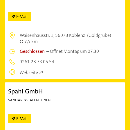
E-Mail
Waisenhausstr. 1,
56073 Koblenz
(Goldgrube)
7,5 km
Geschlossen
–
Öffnet Montag um 07:30
0261 28 73 05 54
Webseite
Spahl GmbH
SANITÄRINSTALLATIONEN
E-Mail