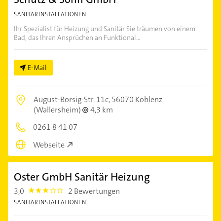
SANITÄRINSTALLATIONEN
Ihr Spezialist für Heizung und Sanitär Sie träumen von einem
Bad, das Ihren Ansprüchen an Funktional...
E-Mail
August-Borsig-Str. 11c,
56070 Koblenz
(Wallersheim)
4,3 km
0261 8 41 07
Webseite
Oster GmbH Sanitär Heizung
3,0
2 Bewertungen
3.0
SANITÄRINSTALLATIONEN