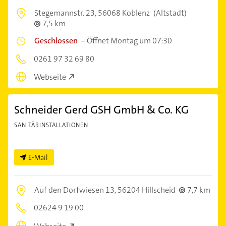
Stegemannstr. 23,
56068 Koblenz
(Altstadt)
7,5 km
Geschlossen
–
Öffnet Montag um 07:30
0261 97 32 69 80
Webseite
Schneider Gerd GSH GmbH & Co. KG
SANITÄRINSTALLATIONEN
E-Mail
Auf den Dorfwiesen 13,
56204 Hillscheid
7,7 km
02624 9 19 00