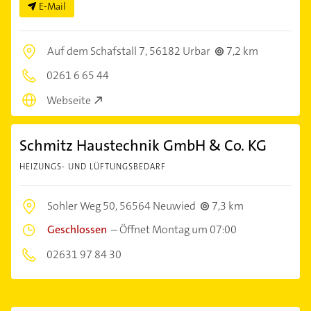
E-Mail
Auf dem Schafstall 7,
56182 Urbar
7,2 km
0261 6 65 44
Webseite
Schmitz Haustechnik GmbH & Co. KG
HEIZUNGS- UND LÜFTUNGSBEDARF
Sohler Weg 50,
56564 Neuwied
7,3 km
Geschlossen
–
Öffnet Montag um 07:00
02631 97 84 30