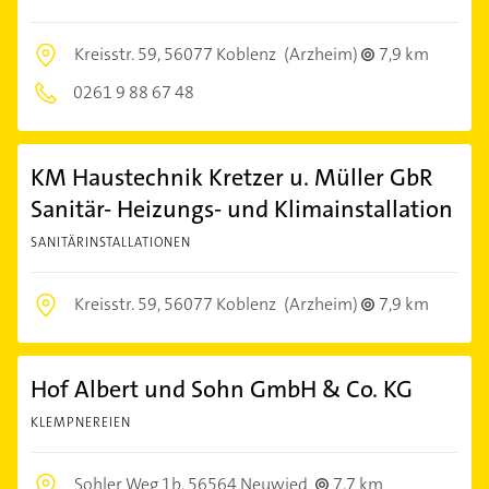
Kreisstr. 59,
56077 Koblenz
(Arzheim)
7,9 km
0261 9 88 67 48
KM Haustechnik Kretzer u. Müller GbR
Sanitär- Heizungs- und Klimainstallation
SANITÄRINSTALLATIONEN
Kreisstr. 59,
56077 Koblenz
(Arzheim)
7,9 km
Hof Albert und Sohn GmbH & Co. KG
KLEMPNEREIEN
Sohler Weg 1b,
56564 Neuwied
7,7 km