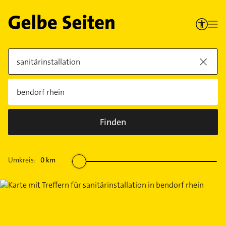
Finden
Umkreis:
0
km