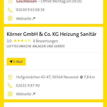
Geschlossen
–
Öffnet Montag um 09:00
02630 9 63 68 36
Webseite
Körner GmbH & Co. KG Heizung Sanitär
3,0
4 Bewertungen
3.0
LUFTTECHNISCHE ANLAGEN UND GERÄTE
E-Mail
Hofgründchen 45-47,
56564 Neuwied
7,8 km
02631 9 87 40
Webseite