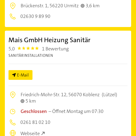
Brückenstr. 1,
56220 Urmitz
3,6 km
02630 9 89 90
Mais GmbH Heizung Sanitär
5,0
1 Bewertung
5.0
SANITÄRINSTALLATIONEN
E-Mail
Friedrich-Mohr-Str. 12,
56070 Koblenz
(Lützel)
5 km
Geschlossen
–
Öffnet Montag um 07:30
0261 81 02 10
Webseite