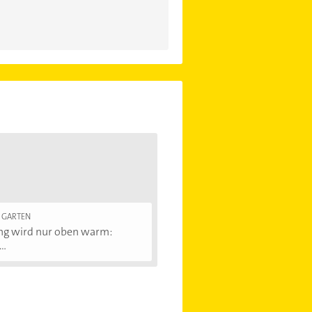
 GARTEN
ng wird nur oben warm:
..