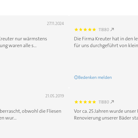
27.11.2024
11880
5.0
Kreuter nur wärmstens
Die Firma Kreuter hat in den le
ng waren alle s...
für uns durchgeführt von klein
Bedenken melden
21.05.2019
11880
5.0
überrascht, obwohl die Fliesen
Vor ca. 25 Jahren wurde unser
n wur...
Renovierung unserer Bäder stand