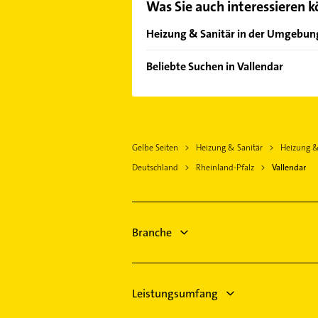
Was Sie auch interessieren 
Heizung & Sanitär in der Umgebun
Urbar
Beliebte Suchen in Vallendar
Bendorf Rhein
Bauunternehmen
Koblenz am Rhein
Putzfrau
Höhr-Grenzhausen
Gebäudereinigung
Urmitz Rhein
Gelbe Seiten
Heizung & Sanitär
Heizung & 
Dachdecker
Mülheim-Kärlich
Deutschland
Rheinland-Pfalz
Vallendar
Rechtsanwalt
Lahnstein
Zahnarzt
Bad Ems
Steuerberater
Ransbach-Baumbach
Hausarzt
Branche
Neuwied
Allgemeinarzt
Arzt
Leistungsumfang