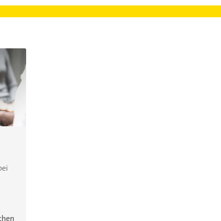
bei
ichen