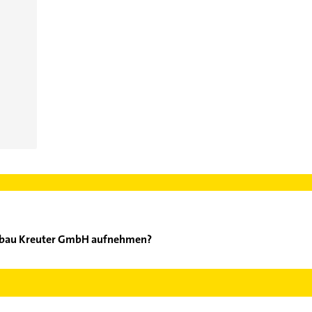
gsbau Kreuter GmbH aufnehmen?
eizungsbau Kreuter GmbH aufzunehmen. Einfach die passenden Ko
Bereich auswählen. Hier finden Sie alle
Kontaktdaten
.