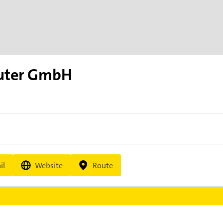
uter GmbH
il
Website
Route