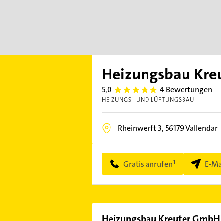
Heizungsbau Kre
5,0
4 Bewertungen
5.0
HEIZUNGS- UND LÜFTUNGSBAU
Rheinwerft 3,
56179
Vallendar
Gratis anrufen
E-Ma
Heizungsbau Kreuter GmbH