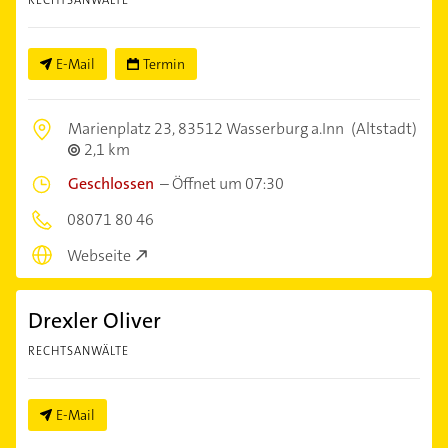
E-Mail
Termin
Marienplatz 23,
83512 Wasserburg a.Inn
(Altstadt)
2,1 km
Geschlossen
–
Öffnet um 07:30
08071 80 46
Webseite
Drexler Oliver
RECHTSANWÄLTE
E-Mail