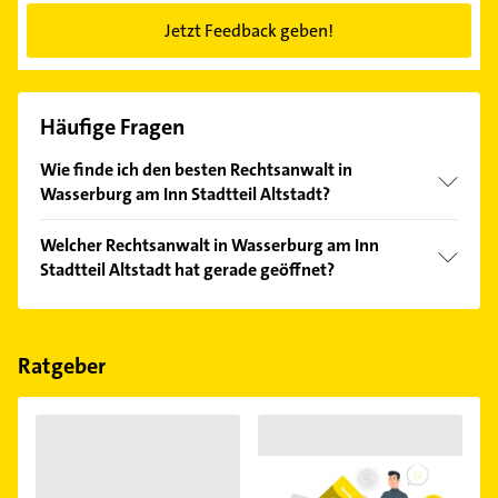
Jetzt Feedback geben!
Häufige Fragen
Wie finde ich den besten Rechtsanwalt in
Wasserburg am Inn Stadtteil Altstadt?
Vergleichen Sie alle Anbieter anhand echter
Welcher Rechtsanwalt in Wasserburg am Inn
Kundenmeinungen und profitieren Sie von den
Stadtteil Altstadt hat gerade geöffnet?
Empfehlungen. Die Suchergebnisse können Sie sich
einfach nach
Bewertungen
sortiert anzeigen lassen.
Im Anbieter-Bereich finden Sie alle
Öffnungszeiten
.
Bitte beachten Sie, dass diese an Sonn- und
Feiertagen abweichen können.
Ratgeber