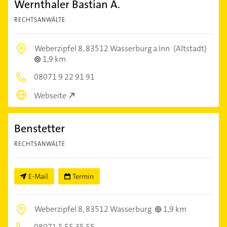
Wernthaler Bastian A.
RECHTSANWÄLTE
Weberzipfel 8,
83512 Wasserburg a.Inn
(Altstadt)
1,9 km
08071 9 22 91 91
Webseite
Benstetter
RECHTSANWÄLTE
E-Mail
Termin
Weberzipfel 8,
83512 Wasserburg
1,9 km
08071 5 55 35 55