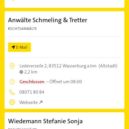
Anwälte Schmeling & Tretter
RECHTSANWÄLTE
E-Mail
Ledererzeile 2,
83512 Wasserburg a.Inn
(Altstadt)
2,2 km
Geschlossen
–
Öffnet um 08:00
08071 80 84
Webseite
Wiedemann Stefanie Sonja