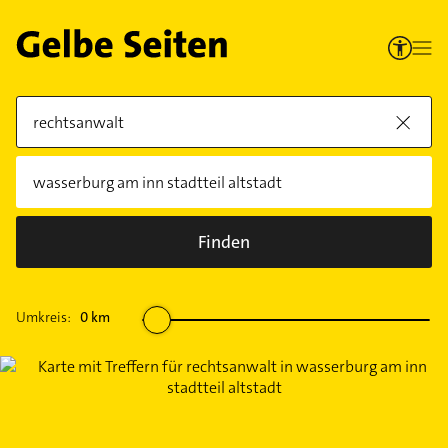
Finden
Umkreis:
0
km