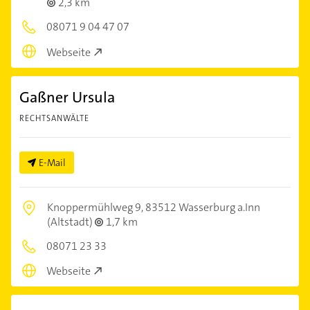
2,3 km
08071 9 04 47 07
Webseite
Gaßner Ursula
RECHTSANWÄLTE
E-Mail
Knoppermühlweg 9,
83512 Wasserburg a.Inn
(Altstadt)
1,7 km
08071 23 33
Webseite