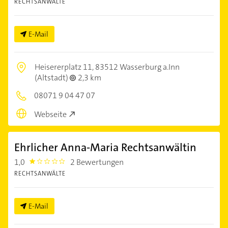
RECHTSANWÄLTE
E-Mail
Heisererplatz 11,
83512 Wasserburg a.Inn
(Altstadt)
2,3 km
08071 9 04 47 07
Webseite
Ehrlicher Anna-Maria Rechtsanwältin
1,0
2 Bewertungen
1.0
RECHTSANWÄLTE
E-Mail