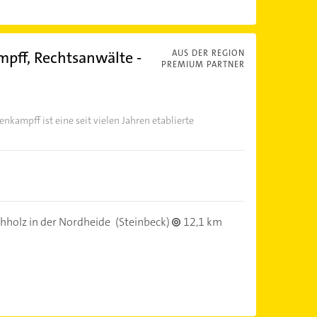
pff, Rechtsanwälte -
AUS DER REGION
PREMIUM PARTNER
kampff ist eine seit vielen Jahren etablierte
hholz in der Nordheide
(Steinbeck)
12,1 km