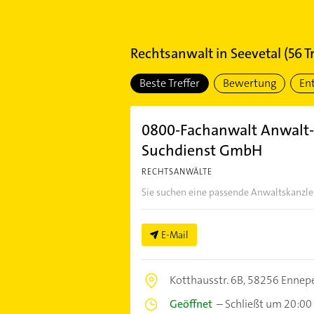
Rechtsanwalt
in
Seevetal
(
56
Tr
Beste Treffer
Bewertung
En
0800-Fachanwalt Anwalt-
Suchdienst GmbH
RECHTSANWÄLTE
Sie suchen eine passende Anwaltskanzlei f
E-Mail
Kotthausstr. 6B,
58256 Ennepe
Geöffnet
–
Schließt um 20:00