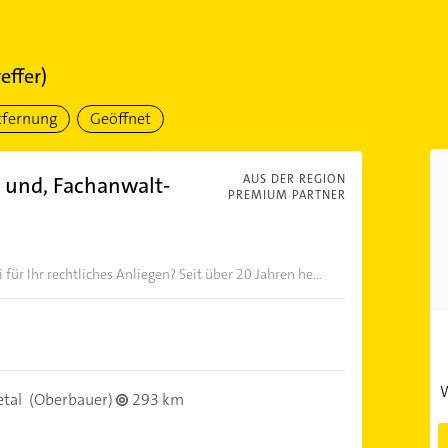
effer)
tfernung
Geöffnet
 und, Fachanwalt-
AUS DER REGION
PREMIUM PARTNER
ür Ihr rechtliches Anliegen? Seit über 20 Jahren he...
W
tal
(Oberbauer)
293 km