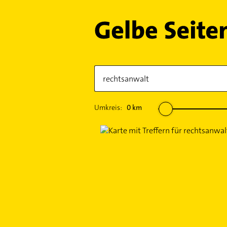
Umkreis:
0
km