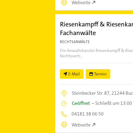
Webseite
Riesenkampff & Riesenkam
Fachanwälte
RECHTSANWÄLTE
Die Anwaltskanzlei Riesenkampff & Riesen
Rechtsvertr...
E-Mail
Termin
Steinbecker Str. 87,
21244 Buc
Geöffnet
–
Schließt um 13:00
04181 38 06 50
Webseite