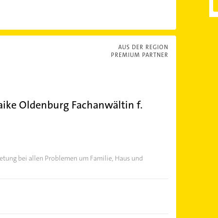
AUS DER REGION
PREMIUM PARTNER
ike Oldenburg Fachanwältin f.
retung bei allen Problemen um Familie, Haus und