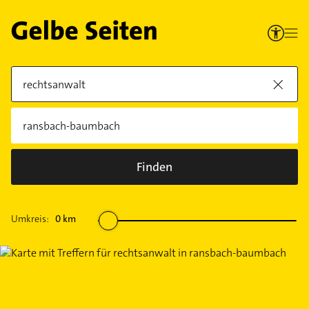
Finden
Umkreis:
0
km