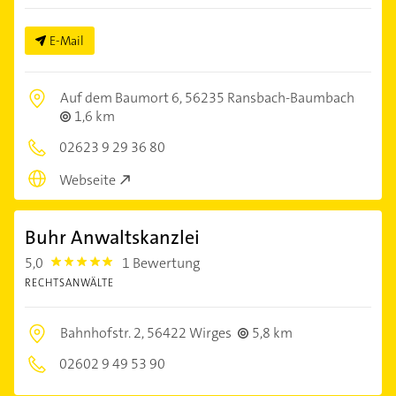
E-Mail
Auf dem Baumort 6,
56235 Ransbach-Baumbach
1,6 km
02623 9 29 36 80
Webseite
Buhr Anwaltskanzlei
5,0
1 Bewertung
5.0
RECHTSANWÄLTE
Bahnhofstr. 2,
56422 Wirges
5,8 km
02602 9 49 53 90