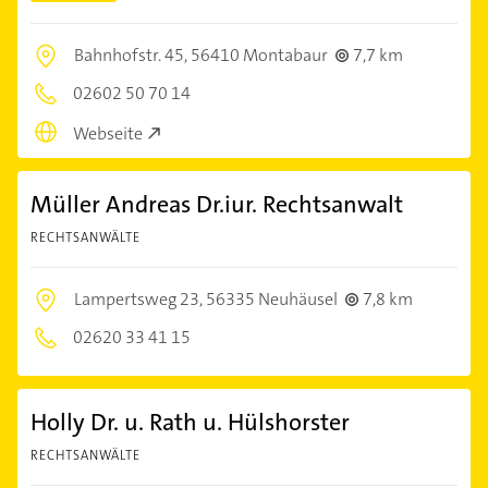
Bahnhofstr. 45,
56410 Montabaur
7,7 km
02602 50 70 14
Webseite
Müller Andreas Dr.iur. Rechtsanwalt
RECHTSANWÄLTE
Lampertsweg 23,
56335 Neuhäusel
7,8 km
02620 33 41 15
Holly Dr. u. Rath u. Hülshorster
RECHTSANWÄLTE