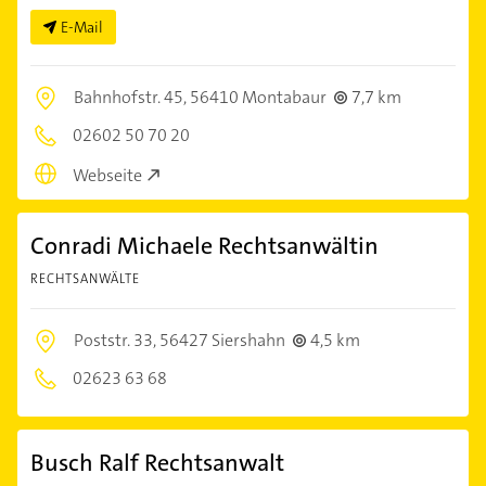
E-Mail
Bahnhofstr. 45,
56410 Montabaur
7,7 km
02602 50 70 20
Webseite
Conradi Michaele Rechtsanwältin
RECHTSANWÄLTE
Poststr. 33,
56427 Siershahn
4,5 km
02623 63 68
Busch Ralf Rechtsanwalt