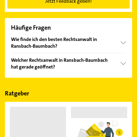
Jetzt Feedback geben!
Häufige Fragen
Wie finde ich den besten Rechtsanwalt in
Ransbach-Baumbach?
Vergleichen Sie alle Anbieter anhand echter
Welcher Rechtsanwalt in Ransbach-Baumbach
Kundenmeinungen und profitieren Sie von den
hat gerade geöffnet?
Empfehlungen. Die Suchergebnisse können Sie sich
einfach nach
Bewertungen
sortiert anzeigen lassen.
Im Anbieter-Bereich finden Sie alle
Öffnungszeiten
.
Bitte beachten Sie, dass diese an Sonn- und
Feiertagen abweichen können.
Ratgeber