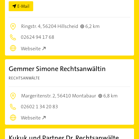
E-Mail
Ringstr. 4,
56204 Hillscheid
6,2 km
02624 94 17 68
Webseite
Gemmer Simone Rechtsanwältin
RECHTSANWÄLTE
Margeritenstr. 2,
56410 Montabaur
6,8 km
02602 1 34 20 83
Webseite
Kukuk und Partner Dr. Rechtsanwälte