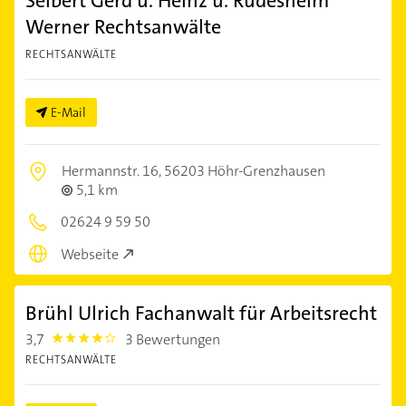
Seibert Gerd u. Heinz u. Rüdesheim
Werner Rechtsanwälte
RECHTSANWÄLTE
E-Mail
Hermannstr. 16,
56203 Höhr-Grenzhausen
5,1 km
02624 9 59 50
Webseite
Brühl Ulrich Fachanwalt für Arbeitsrecht
3,7
3 Bewertungen
3.7
RECHTSANWÄLTE