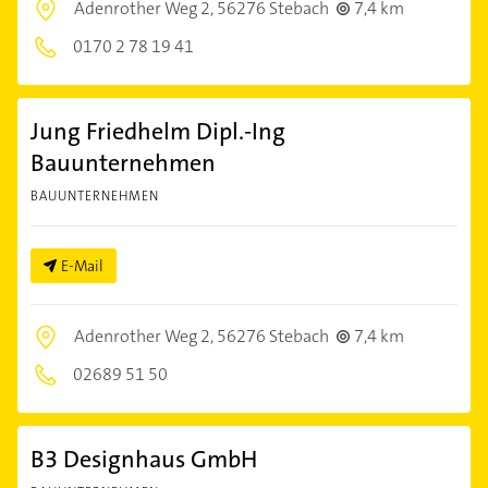
Adenrother Weg 2,
56276 Stebach
7,4 km
0170 2 78 19 41
Jung Friedhelm Dipl.-Ing
Bauunternehmen
BAUUNTERNEHMEN
E-Mail
Adenrother Weg 2,
56276 Stebach
7,4 km
02689 51 50
B3 Designhaus GmbH