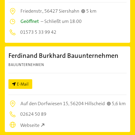
Friedenstr.,
56427 Siershahn
5 km
Geöffnet
–
Schließt um 18:00
01573 5 33 99 42
Ferdinand Burkhard Bauunternehmen
BAUUNTERNEHMEN
E-Mail
Auf den Dorfwiesen 15,
56204 Hillscheid
5,6 km
02624 50 89
Webseite