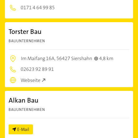
0171 4 64 99 85
Torster Bau
BAUUNTERNEHMEN
Im Maifang 16A,
56427 Siershahn
4,8 km
02623 92 89 91
Webseite
Alkan Bau
BAUUNTERNEHMEN
E-Mail