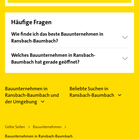
Häufige Fragen
Wie finde ich das beste Bauunternehmen in
Ransbach-Baumbach?
Vergleichen Sie alle Anbieter anhand echter
Welches Bauunternehmen in Ransbach-
Kundenmeinungen und profitieren Sie von den
Baumbach hat gerade geöffnet?
Empfehlungen. Die Suchergebnisse können Sie sich
einfach nach
Bewertungen
sortiert anzeigen lassen.
Im Anbieter-Bereich finden Sie alle
Öffnungszeiten
.
Bitte beachten Sie, dass diese an Sonn- und
Feiertagen abweichen können.
Bauunternehmen in
Beliebte Suchen in
Ransbach-Baumbach und
Ransbach-Baumbach
der Umgebung
Gelbe Seiten
Bauunternehmen
Bauunternehmen in Ransbach-Baumbach