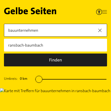
Finden
Umkreis:
0
km