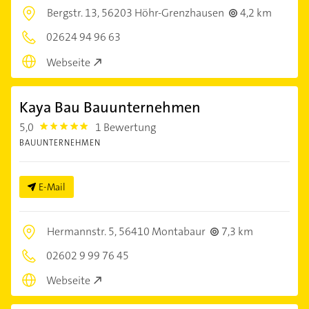
Bergstr. 13,
56203 Höhr-Grenzhausen
4,2 km
02624 94 96 63
Webseite
Kaya Bau Bauunternehmen
5,0
1 Bewertung
5.0
BAUUNTERNEHMEN
E-Mail
Hermannstr. 5,
56410 Montabaur
7,3 km
02602 9 99 76 45
Webseite