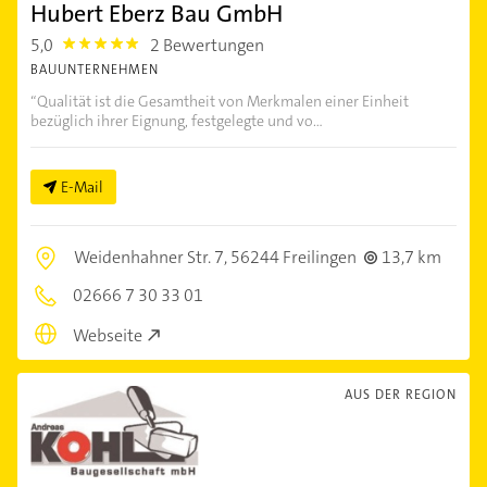
Hubert Eberz Bau GmbH
5,0
2 Bewertungen
5.0
BAUUNTERNEHMEN
“Qualität ist die Gesamtheit von Merkmalen einer Einheit
bezüglich ihrer Eignung, festgelegte und vo...
E-Mail
Weidenhahner Str. 7,
56244 Freilingen
13,7 km
02666 7 30 33 01
Webseite
AUS DER REGION