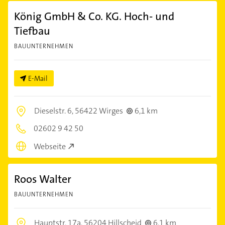
König GmbH & Co. KG. Hoch- und
Tiefbau
BAUUNTERNEHMEN
E-Mail
Dieselstr. 6,
56422 Wirges
6,1 km
02602 9 42 50
Webseite
Roos Walter
BAUUNTERNEHMEN
Hauptstr. 17a,
56204 Hillscheid
6,1 km