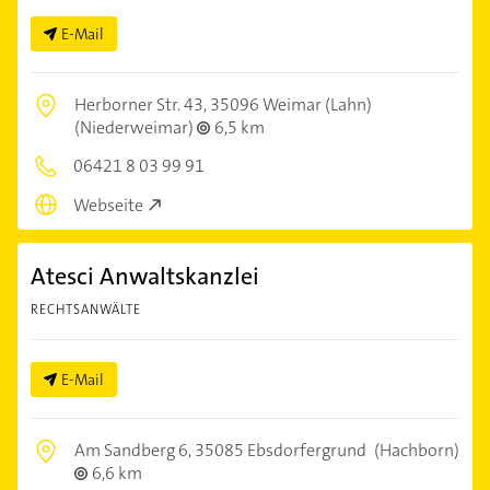
E-Mail
Herborner Str. 43,
35096 Weimar (Lahn)
(Niederweimar)
6,5 km
06421 8 03 99 91
Webseite
Atesci Anwaltskanzlei
RECHTSANWÄLTE
E-Mail
Am Sandberg 6,
35085 Ebsdorfergrund
(Hachborn)
6,6 km