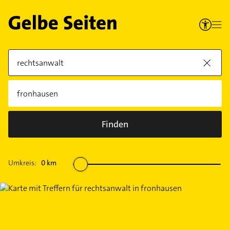
Finden
Umkreis:
0
km