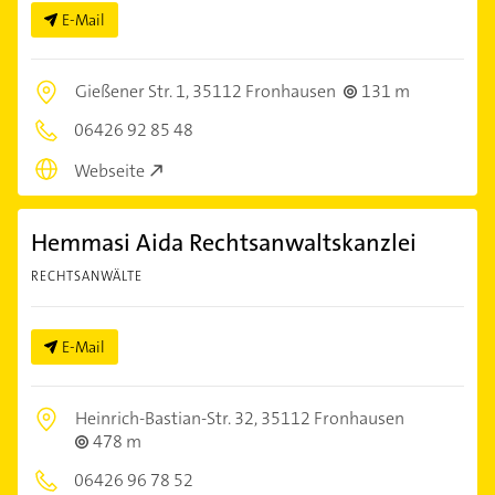
E-Mail
Gießener Str. 1,
35112 Fronhausen
131 m
06426 92 85 48
Webseite
Hemmasi Aida Rechtsanwaltskanzlei
RECHTSANWÄLTE
E-Mail
Heinrich-Bastian-Str. 32,
35112 Fronhausen
478 m
06426 96 78 52