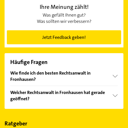
Ihre Meinung zählt!
Was gefällt Ihnen gut?
Was sollten wir verbessern?
Jetzt Feedback geben!
Häufige Fragen
Wie finde ich den besten Rechtsanwalt in
Fronhausen?
Vergleichen Sie alle Anbieter anhand echter
Welcher Rechtsanwalt in Fronhausen hat gerade
Kundenmeinungen und profitieren Sie von den
geöffnet?
Empfehlungen. Die Suchergebnisse können Sie sich
einfach nach
Bewertungen
sortiert anzeigen lassen.
Im Anbieter-Bereich finden Sie alle
Öffnungszeiten
.
Bitte beachten Sie, dass diese an Sonn- und
Feiertagen abweichen können.
Ratgeber