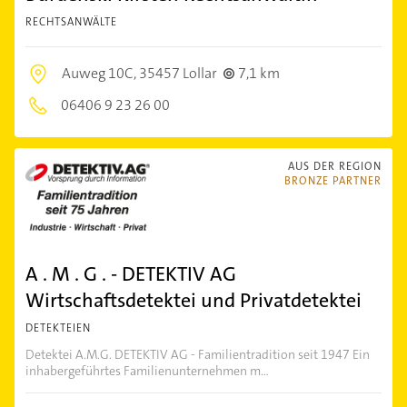
RECHTSANWÄLTE
Auweg 10C,
35457 Lollar
7,1 km
06406 9 23 26 00
AUS DER REGION
BRONZE PARTNER
A . M . G . - DETEKTIV AG
Wirtschaftsdetektei und Privatdetektei
DETEKTEIEN
Detektei A.M.G. DETEKTIV AG - Familientradition seit 1947 Ein
inhabergeführtes Familienunternehmen m...