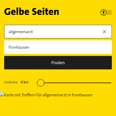
Finden
Umkreis:
0
km