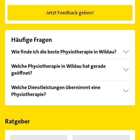
Jetzt Feedback geben!
Häufige Fragen
Wie finde ich die beste Physiotherapie in Wildau?
Vergleichen Sie alle Anbieter anhand echter
Welche Physiotherapie in Wildau hat gerade
Kundenmeinungen und profitieren Sie von den
geöffnet?
Empfehlungen. Die Suchergebnisse können Sie sich
einfach nach
Bewertungen
sortiert anzeigen lassen.
Im Anbieter-Bereich finden Sie alle
Öffnungszeiten
.
Welche Dienstleistungen übernimmt eine
Bitte beachten Sie, dass diese an Sonn- und
Physiotherapie?
Feiertagen abweichen können.
Folgende Leistungen werden angeboten: Manuelle
Therapie.
Ratgeber