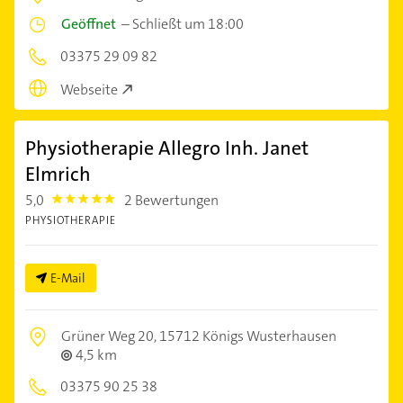
Geöffnet
–
Schließt um 18:00
03375 29 09 82
Webseite
Physiotherapie Allegro Inh. Janet
Elmrich
5,0
2 Bewertungen
5.0
PHYSIOTHERAPIE
E-Mail
Grüner Weg 20,
15712 Königs Wusterhausen
4,5 km
03375 90 25 38