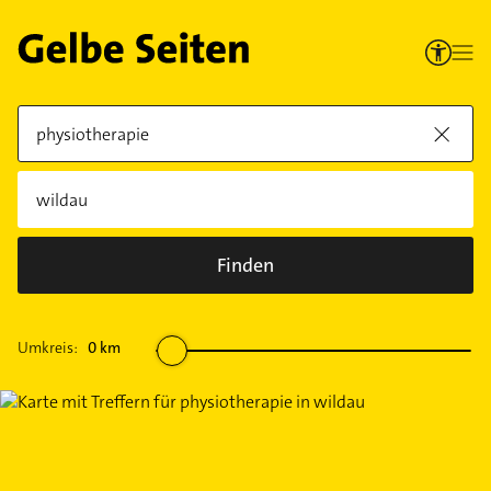
Finden
Umkreis:
0
km