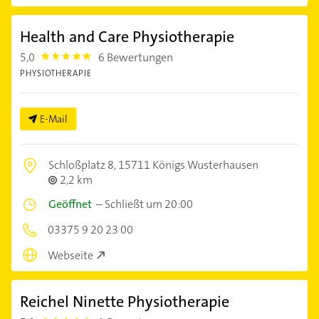
Health and Care Physiotherapie
5,0
6 Bewertungen
5.0
PHYSIOTHERAPIE
E-Mail
Schloßplatz 8,
15711 Königs Wusterhausen
2,2 km
Geöffnet
–
Schließt um 20:00
03375 9 20 23 00
Webseite
Reichel Ninette Physiotherapie