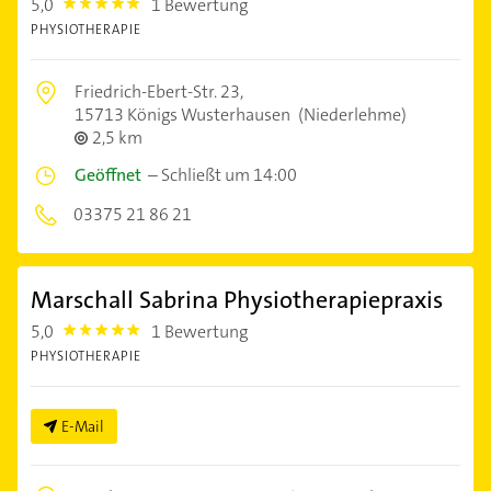
5,0
1 Bewertung
5.0
PHYSIOTHERAPIE
Friedrich-Ebert-Str. 23,
15713 Königs Wusterhausen
(Niederlehme)
2,5 km
Geöffnet
–
Schließt um 14:00
03375 21 86 21
Marschall Sabrina Physiotherapiepraxis
5,0
1 Bewertung
5.0
PHYSIOTHERAPIE
E-Mail