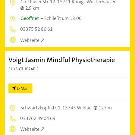
Cottbuser Str. 12,
15711 Königs Wusterhausen
2,9 km
Geöffnet
–
Schließt um 18:00
03375 52 86 61
Webseite
Voigt Jasmin Mindful Physiotherapie
PHYSIOTHERAPIE
E-Mail
Schwartzkopffstr. 1,
15745 Wildau
127 m
033762 39 04 69
Webseite