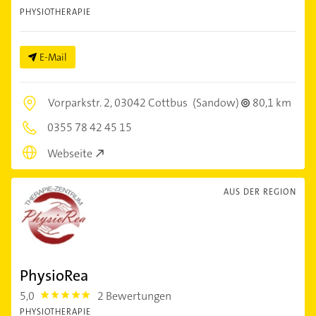
PHYSIOTHERAPIE
E-Mail
Vorparkstr. 2,
03042 Cottbus
(Sandow)
80,1 km
0355 78 42 45 15
Webseite
AUS DER REGION
PhysioRea
5,0
2 Bewertungen
5.0
PHYSIOTHERAPIE