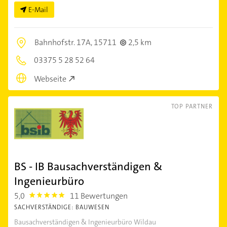
E-Mail
Bahnhofstr. 17A,
15711
2,5 km
03375 5 28 52 64
Webseite
TOP PARTNER
BS - IB Bausachverständigen &
Ingenieurbüro
5,0
11 Bewertungen
5.0
SACHVERSTÄNDIGE: BAUWESEN
Bausachverständigen & Ingenieurbüro Wildau