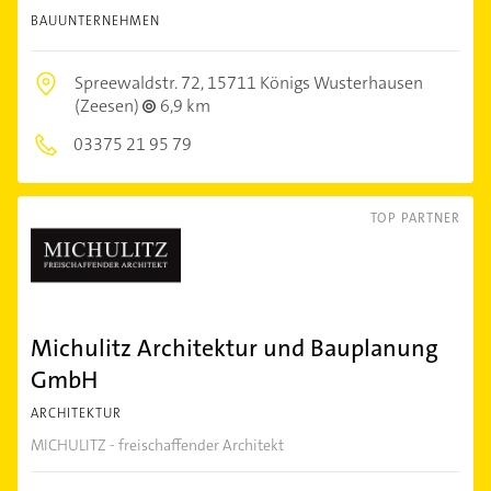
BAUUNTERNEHMEN
Spreewaldstr. 72,
15711 Königs Wusterhausen
(Zeesen)
6,9 km
03375 21 95 79
TOP PARTNER
Michulitz Architektur und Bauplanung
GmbH
ARCHITEKTUR
MICHULITZ - freischaffender Architekt