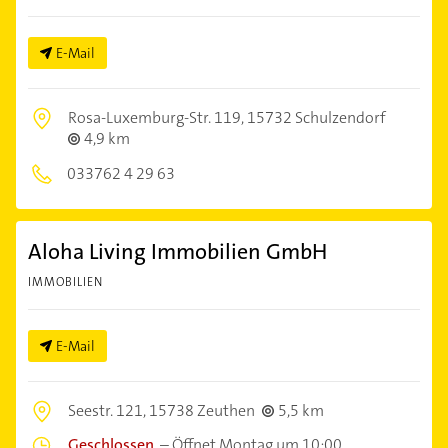
E-Mail
Rosa-Luxemburg-Str. 119,
15732 Schulzendorf
4,9 km
033762 4 29 63
Aloha Living Immobilien GmbH
IMMOBILIEN
E-Mail
Seestr. 121,
15738 Zeuthen
5,5 km
Geschlossen
–
Öffnet Montag um 10:00