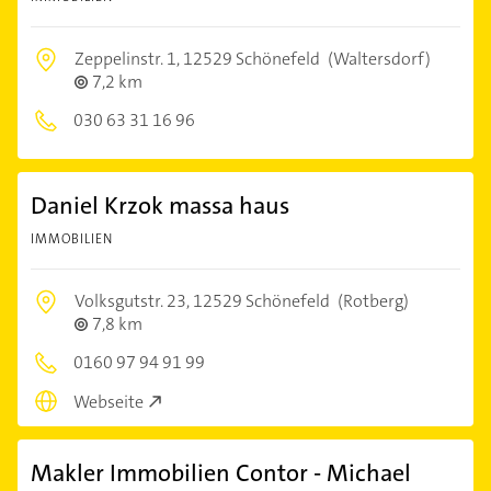
Zeppelinstr. 1,
12529 Schönefeld
(Waltersdorf)
7,2 km
030 63 31 16 96
Daniel Krzok massa haus
IMMOBILIEN
Volksgutstr. 23,
12529 Schönefeld
(Rotberg)
7,8 km
0160 97 94 91 99
Webseite
Makler Immobilien Contor - Michael