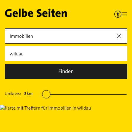
Finden
Umkreis:
0
km