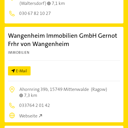
(Waltersdorf)
7,1 km
030 67 82 10 27
Wangenheim Immobilien GmbH Gernot
Frhr von Wangenheim
IMMOBILIEN
E-Mail
Ahornring 39b,
15749 Mittenwalde
(Ragow)
7,3 km
033764 2 01 42
Webseite