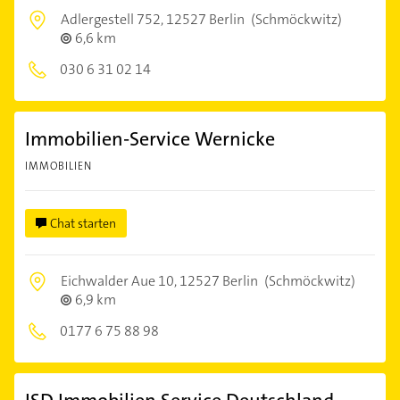
Adlergestell 752,
12527 Berlin
(Schmöckwitz)
6,6 km
030 6 31 02 14
Immobilien-Service Wernicke
IMMOBILIEN
Chat starten
Eichwalder Aue 10,
12527 Berlin
(Schmöckwitz)
6,9 km
0177 6 75 88 98