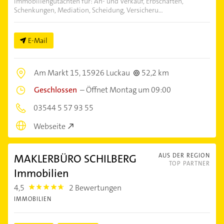
Immobiliengutachten für: An- und Verkauf, Erbschaften,
Schenkungen, Mediation, Scheidung, Versicheru...
E-Mail
Am Markt 15,
15926 Luckau
52,2 km
Geschlossen
–
Öffnet Montag um 09:00
03544 5 57 93 55
Webseite
MAKLERBÜRO SCHILBERG
AUS DER REGION
TOP PARTNER
Immobilien
4,5
2 Bewertungen
4.5
IMMOBILIEN