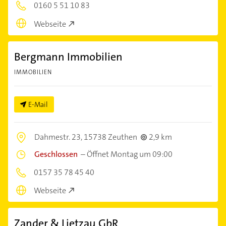
0160 5 51 10 83
Webseite
Bergmann Immobilien
IMMOBILIEN
E-Mail
Dahmestr. 23,
15738 Zeuthen
2,9 km
Geschlossen
–
Öffnet Montag um 09:00
0157 35 78 45 40
Webseite
Zander & Lietzau GbR