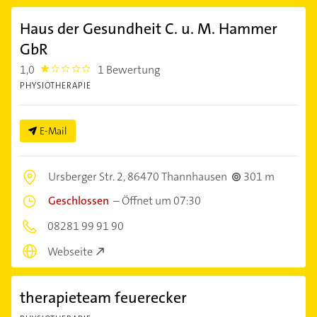
Haus der Gesundheit C. u. M. Hammer
GbR
1,0
1 Bewertung
1.0
PHYSIOTHERAPIE
E-Mail
Ursberger Str. 2,
86470 Thannhausen
301 m
Geschlossen
–
Öffnet um 07:30
08281 99 91 90
Webseite
therapieteam feuerecker