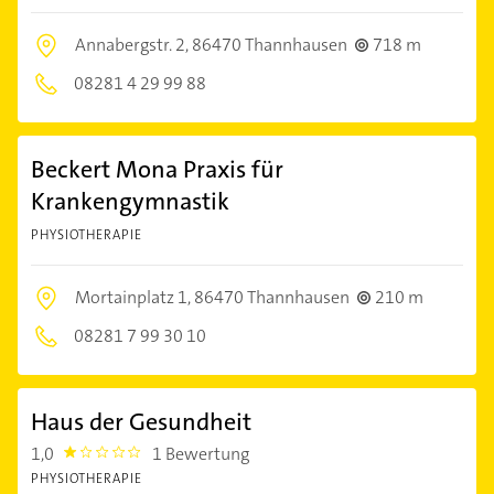
Annabergstr. 2,
86470 Thannhausen
718 m
08281 4 29 99 88
Beckert Mona Praxis für
Krankengymnastik
PHYSIOTHERAPIE
Mortainplatz 1,
86470 Thannhausen
210 m
08281 7 99 30 10
Haus der Gesundheit
1,0
1 Bewertung
1.0
PHYSIOTHERAPIE