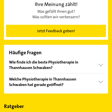
Ihre Meinung zählt!
Was gefällt Ihnen gut?
Was sollten wir verbessern?
Jetzt Feedback geben!
Häufige Fragen
Wie finde ich die beste Physiotherapie in
Thannhausen Schwaben?
Vergleichen Sie alle Anbieter anhand echter
Welche Physiotherapie in Thannhausen
Kundenmeinungen und profitieren Sie von den
Schwaben hat gerade geöffnet?
Empfehlungen. Die Suchergebnisse können Sie sich
einfach nach
Bewertungen
sortiert anzeigen lassen.
Im Anbieter-Bereich finden Sie alle
Öffnungszeiten
.
Bitte beachten Sie, dass diese an Sonn- und
Feiertagen abweichen können.
Ratgeber