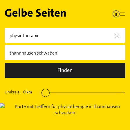
Finden
Umkreis:
0
km