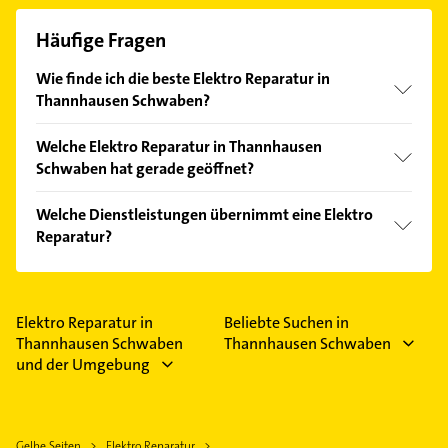
Häufige Fragen
Wie finde ich die beste Elektro Reparatur in
Thannhausen Schwaben?
Vergleichen Sie alle Anbieter anhand echter
Welche Elektro Reparatur in Thannhausen
Kundenmeinungen und profitieren Sie von den
Schwaben hat gerade geöffnet?
Empfehlungen. Die Suchergebnisse können Sie sich
einfach nach
Bewertungen
sortiert anzeigen lassen.
Im Anbieter-Bereich finden Sie alle
Öffnungszeiten
.
Welche Dienstleistungen übernimmt eine Elektro
Bitte beachten Sie, dass diese an Sonn- und
Reparatur?
Feiertagen abweichen können.
Folgende Leistungen werden angeboten:
Alarmanlagen, Sicherheitstechnik, Absicherung,
Absicherungen und Absätze.
Elektro Reparatur in
Beliebte Suchen in
Thannhausen Schwaben
Thannhausen Schwaben
und der Umgebung
Gelbe Seiten
Elektro Reparatur