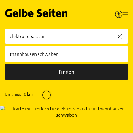
Finden
Umkreis:
0
km