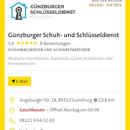
AUS DER REGION
BRONZE- PARTNER
Günzburger Schuh- und Schlüsseldienst
5,0
8 Bewertungen
5.0
SCHUHMACHEREIEN UND SCHUHREPARATUREN
Modische Handtaschen, Rucksäcke, Gürtel, Armbänder oder
Portemonnaies
E-Mail
Augsburger Str. 18,
89312 Günzburg
23,8 km
Geschlossen
–
Öffnet Montag um 09:00
08221 9 64 32 60