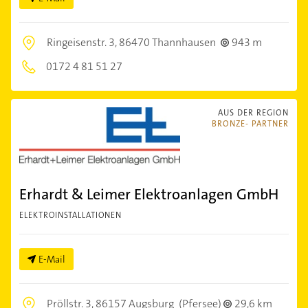
Ringeisenstr. 3,
86470 Thannhausen
943 m
0172 4 81 51 27
AUS DER REGION
BRONZE- PARTNER
Erhardt & Leimer Elektroanlagen GmbH
ELEKTROINSTALLATIONEN
E-Mail
Pröllstr. 3,
86157 Augsburg
(Pfersee)
29,6 km