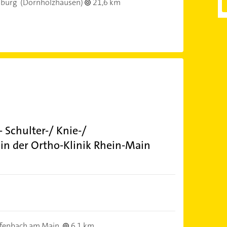
burg
(Dornholzhausen)
21,6 km
- Schulter-/ Knie-/
 in der Ortho-Klinik Rhein-Main
fenbach am Main
6,1 km