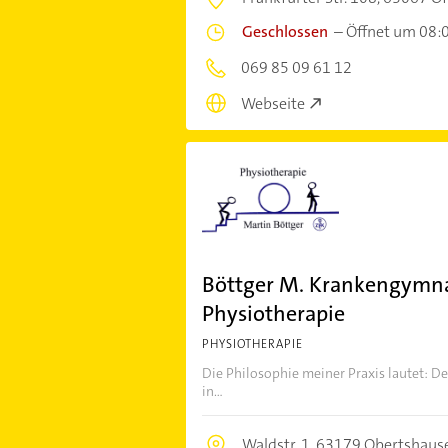
Geschlossen
–
Öffnet um 08:
069 85 09 61 12
Webseite
Böttger M. Krankengymnast
Physiotherapie
PHYSIOTHERAPIE
Die Philosophie meiner Praxis lautet: De
in...
Waldstr. 1,
63179 Obertshaus