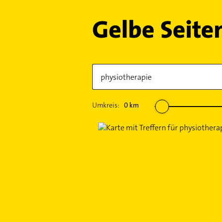
Umkreis:
0
km