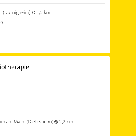
l
(Dörnigheim)
1,5 km
30
siotherapie
im am Main
(Dietesheim)
2,2 km