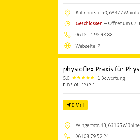
Bahnhofstr. 50,
63477 Mainta
Geschlossen
–
Öffnet um 07:
06181 4 98 98 88
Webseite
physioflex Praxis für Phy
5,0
1 Bewertung
5.0
PHYSIOTHERAPIE
E-Mail
Wingertstr. 43,
63165 Mühlhe
06108 79 52 24