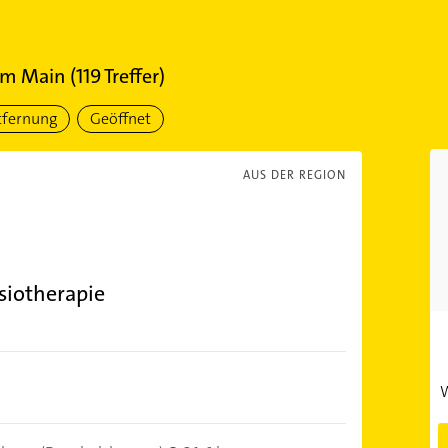
am Main
(
119
Treffer)
tfernung
Geöffnet
AUS DER REGION
siotherapie
W