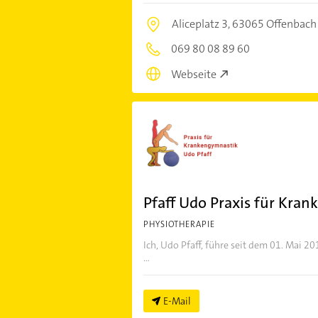
Aliceplatz 3,
63065 Offenbach
069 80 08 89 60
Webseite
Pfaff Udo Praxis für Kra
PHYSIOTHERAPIE
Ich, Udo Pfaff, führe seit dem 01. Mai 20
...
E-Mail