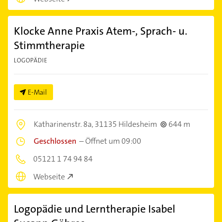
Klocke Anne Praxis Atem-, Sprach- u.
Stimmtherapie
LOGOPÄDIE
E-Mail
Katharinenstr. 8a,
31135 Hildesheim
644 m
Geschlossen
–
Öffnet um 09:00
05121 1 74 94 84
Webseite
Logopädie und Lerntherapie Isabel