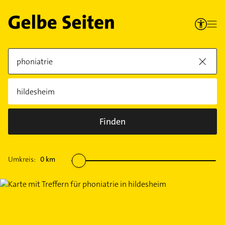
Finden
Umkreis:
0
km