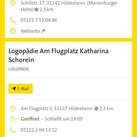
Schillstr. 17,
31141 Hildesheim
(Marienburger
Höhe)
2,3 km
05121 7 55 04 86
Webseite
Logopädie Am Flugplatz Katharina
Schorein
LOGOPÄDIE
E-Mail
Am Flugplatz 3,
31137 Hildesheim
2,3 km
Geöffnet
–
Schließt um 19:00
05121 2 04 13 12