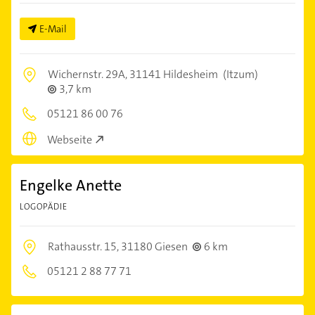
E-Mail
Wichernstr. 29A,
31141 Hildesheim
(Itzum)
3,7 km
05121 86 00 76
Webseite
Engelke Anette
LOGOPÄDIE
Rathausstr. 15,
31180 Giesen
6 km
05121 2 88 77 71