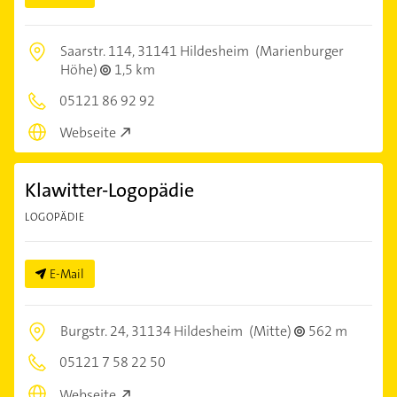
Saarstr. 114,
31141 Hildesheim
(Marienburger
Höhe)
1,5 km
05121 86 92 92
Webseite
Klawitter-Logopädie
LOGOPÄDIE
E-Mail
Burgstr. 24,
31134 Hildesheim
(Mitte)
562 m
05121 7 58 22 50
Webseite