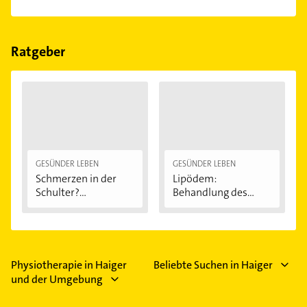
Folgende Leistungen werden angeboten:
Ernährungsberatung, Krankengymnastik und
Massage.
Ratgeber
GESÜNDER LEBEN
GESÜNDER LEBEN
Schmerzen in der
Lipödem:
Schulter?
Behandlung des
Eingeklemmtes...
"Reiterhosen-
Syndroms"
Physiotherapie in Haiger
Beliebte Suchen in Haiger
und der Umgebung