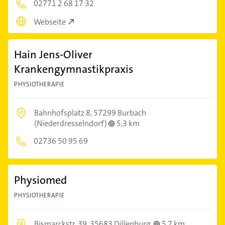
02771 2 68 17 32
Webseite
Hain Jens-Oliver
Krankengymnastikpraxis
PHYSIOTHERAPIE
Bahnhofsplatz 8,
57299 Burbach
(Niederdresselndorf)
5,3 km
02736 50 95 69
Physiomed
PHYSIOTHERAPIE
Bismarckstr. 39,
35683 Dillenburg
5,7 km