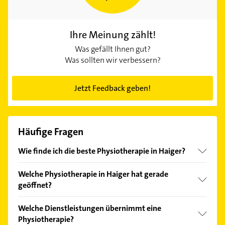
Ihre Meinung zählt!
Was gefällt Ihnen gut?
Was sollten wir verbessern?
Jetzt Feedback geben!
Häufige Fragen
Wie finde ich die beste Physiotherapie in Haiger?
Vergleichen Sie alle Anbieter anhand echter
Welche Physiotherapie in Haiger hat gerade
Kundenmeinungen und profitieren Sie von den
geöffnet?
Empfehlungen. Die Suchergebnisse können Sie sich
einfach nach
Bewertungen
sortiert anzeigen lassen.
Im Anbieter-Bereich finden Sie alle
Öffnungszeiten
.
Welche Dienstleistungen übernimmt eine
Bitte beachten Sie, dass diese an Sonn- und
Physiotherapie?
Feiertagen abweichen können.