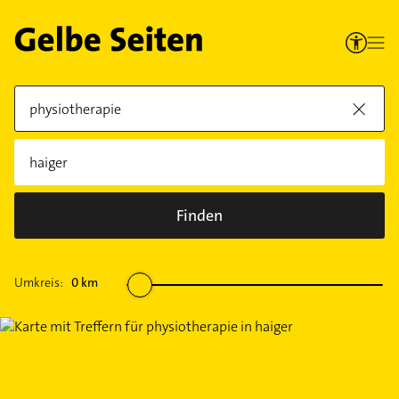
Finden
Umkreis:
0
km