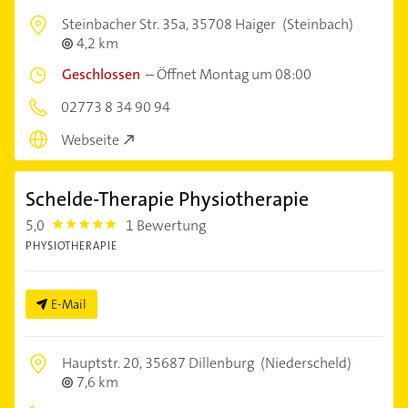
Steinbacher Str. 35a,
35708 Haiger
(Steinbach)
4,2 km
Geschlossen
–
Öffnet Montag um 08:00
02773 8 34 90 94
Webseite
Schelde-Therapie Physiotherapie
5,0
1 Bewertung
5.0
PHYSIOTHERAPIE
E-Mail
Hauptstr. 20,
35687 Dillenburg
(Niederscheld)
7,6 km