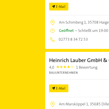
E-Mail
Am Schimberg 1,
35708 Haige
Geöffnet
–
Schließt um 19:00
02773 8 34 72 53
Heinrich Lauber GmbH &
4,0
1 Bewertung
4.0
BAUUNTERNEHMEN
E-Mail
Am Marsköppel 1,
35685 Dill