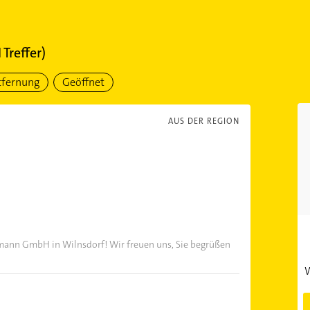
1
Treffer)
tfernung
Geöffnet
AUS DER REGION
nn GmbH in Wilnsdorf! Wir freuen uns, Sie begrüßen
W