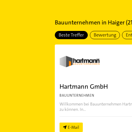
Bauunternehmen
in
Haiger
(
2
Beste Treffer
Bewertung
En
Hartmann GmbH
BAUUNTERNEHMEN
Willkommen bei Bauunternehmen Hartma
zu können. In...
E-Mail