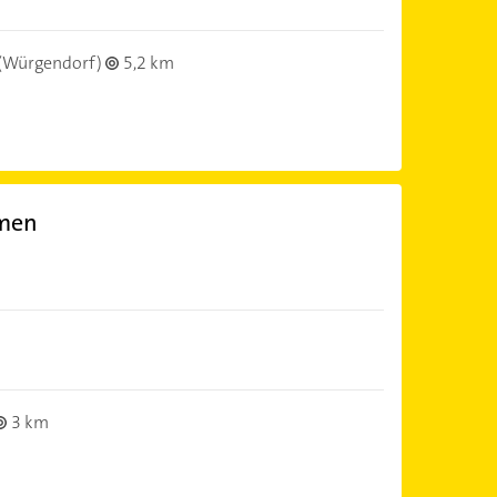
(Würgendorf)
5,2 km
men
3 km