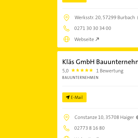
Werksstr. 20,
57299 Burbach
0271 30 30 34 00
Webseite
Kläs GmbH Bauunterneh
5,0
1 Bewertung
5.0
BAUUNTERNEHMEN
E-Mail
Constanze 10,
35708 Haiger
02773 8 16 80