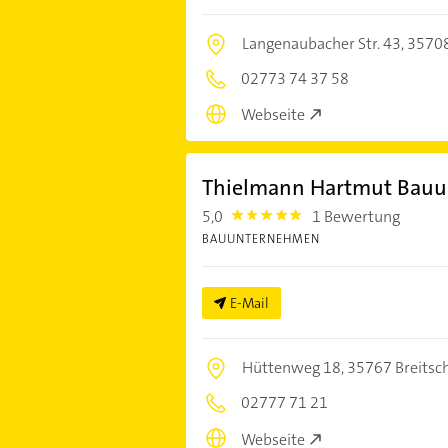
Langenaubacher Str. 43,
35708
02773 74 37 58
Webseite
Thielmann Hartmut Bau
5,0
1 Bewertung
5.0
BAUUNTERNEHMEN
E-Mail
Hüttenweg 18,
35767 Breitsc
02777 71 21
Webseite