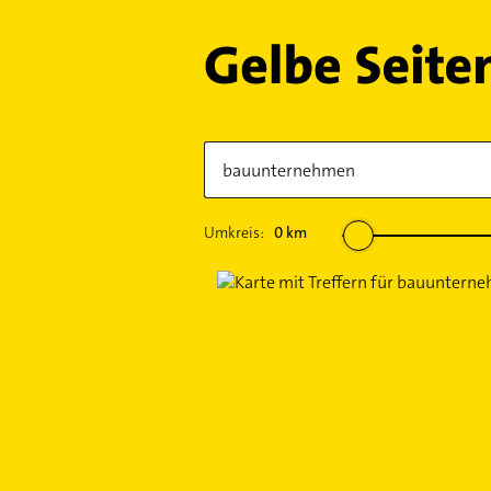
Umkreis:
0
km