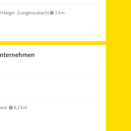
 Haiger
(Langenaubach)
3 km
unternehmen
heid
6,2 km