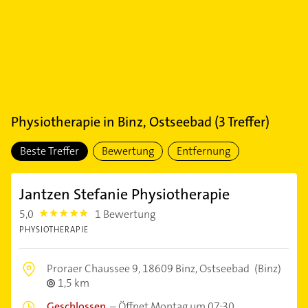
Physiotherapie
in
Binz, Ostseebad
(
3
Treffer)
Beste Treffer
Bewertung
Entfernung
Jantzen Stefanie Physiotherapie
5,0
1 Bewertung
5.0
PHYSIOTHERAPIE
Proraer Chaussee 9,
18609 Binz, Ostseebad
(Binz)
1,5 km
Geschlossen
–
Öffnet Montag um 07:30