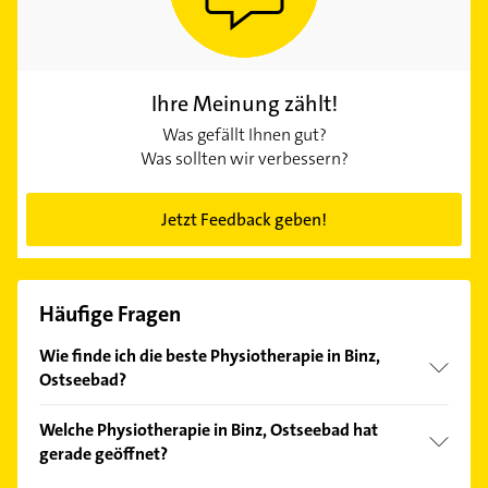
Ihre Meinung zählt!
Was gefällt Ihnen gut?
Was sollten wir verbessern?
Jetzt Feedback geben!
Häufige Fragen
Wie finde ich die beste Physiotherapie in Binz,
Ostseebad?
Vergleichen Sie alle Anbieter anhand echter
Welche Physiotherapie in Binz, Ostseebad hat
Kundenmeinungen und profitieren Sie von den
gerade geöffnet?
Empfehlungen. Die Suchergebnisse können Sie sich
einfach nach
Bewertungen
sortiert anzeigen lassen.