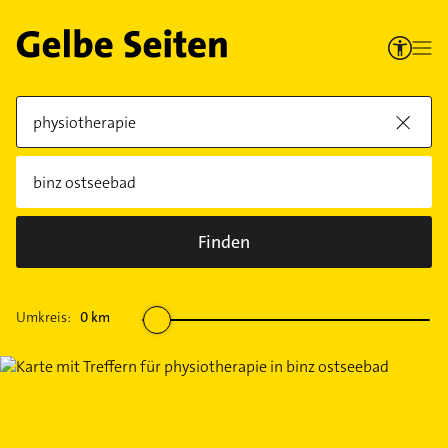
Finden
Umkreis:
0
km