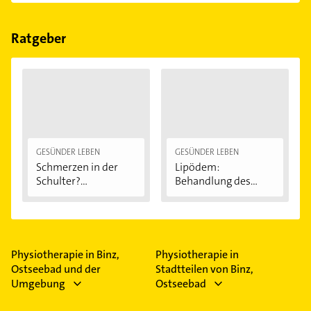
Im Anbieter-Bereich finden Sie alle
Öffnungszeiten
.
Bitte beachten Sie, dass diese an Sonn- und
Feiertagen abweichen können.
Ratgeber
GESÜNDER LEBEN
GESÜNDER LEBEN
Schmerzen in der
Lipödem:
Schulter?
Behandlung des
Eingeklemmtes...
"Reiterhosen-
Syndroms"
Physiotherapie in Binz,
Physiotherapie in
Ostseebad und der
Stadtteilen von Binz,
Umgebung
Ostseebad