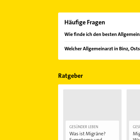
Häufige Fragen
Wie finde ich den besten Allgemein
Vergleichen Sie alle Anbieter anha
Welcher Allgemeinarzt in Binz, Ost
von den Empfehlungen. Die Sucherg
Bewertungen
sortiert anzeigen lass
Im Anbieter-Bereich finden Sie alle
Sonn- und Feiertagen abweichen k
Ratgeber
GESÜNDER LEBEN
GES
Was ist Migräne?
Mig
Symptome und...
Was