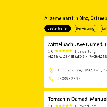
Allgemeinarzt
in
Binz, Ostsee
Beste Treffer
Bewertung
En
Mittelbach Uwe Dr.med. F
5,0
1 Bewertung
5.0
ÄRZTE: ALLGEMEINMEDIZIN (FACHÄRZTE
Dünenstr. 32A,
18609 Binz, O
038393 23 37
Tomschin Dr.med. Manuel
5,0
1 Bewertung
5.0