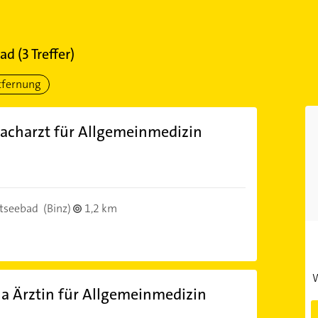
bad
(
3
Treffer)
tfernung
acharzt für Allgemeinmedizin
)
stseebad
(Binz)
1,2 km
W
a Ärztin für Allgemeinmedizin