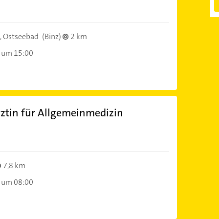
)
, Ostseebad
(Binz)
2 km
 um 15:00
rztin für Allgemeinmedizin
)
7,8 km
 um 08:00