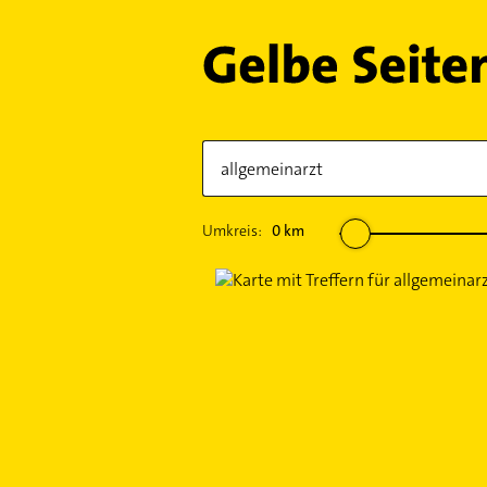
Umkreis:
0
km