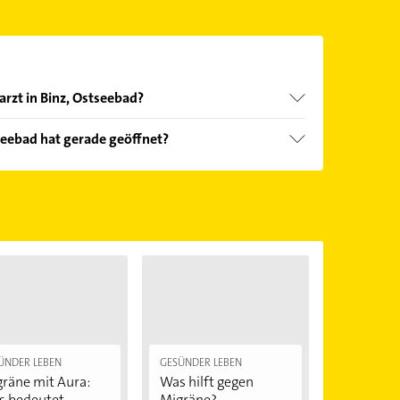
arzt in Binz, Ostseebad?
nd echter Kundenmeinungen und profitieren Sie
seebad hat gerade geöffnet?
ebnisse können Sie sich einfach nach
en.
Öffnungszeiten
. Bitte beachten Sie, dass diese an
önnen.
ÜNDER LEBEN
GESÜNDER LEBEN
räne mit Aura:
Was hilft gegen
 bedeutet...
Migräne?